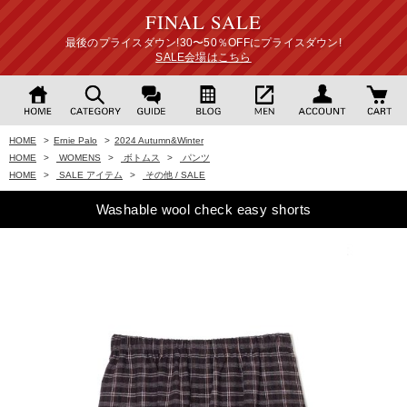
FINAL SALE
最後のプライスダウン!30〜50％OFFにプライスダウン!
SALE会場はこちら
HOME
>
Ernie Palo
>
2024 Autumn&Winter
HOME
>
WOMENS
>
ボトムス
>
パンツ
HOME
>
SALE アイテム
>
その他 / SALE
Washable wool check easy shorts