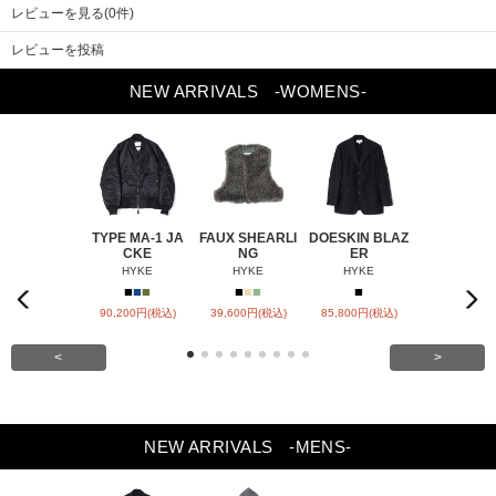
レビューを見る(0件)
股下
34
わたり幅
39
レビューを投稿
裾幅
38
NEW ARRIVALS
-WOMENS-
TYPE MA-1 JA
FAUX SHEARLI
DOESKIN BLAZ
DOESKIN S
CKE
NG
ER
VEL
HYKE
HYKE
HYKE
HYKE
Previou
■
■
■
■
■
■
■
■
Next
s
90,200円(税込)
39,600円(税込)
85,800円(税込)
79,200円(税
<
>
NEW ARRIVALS
-MENS-