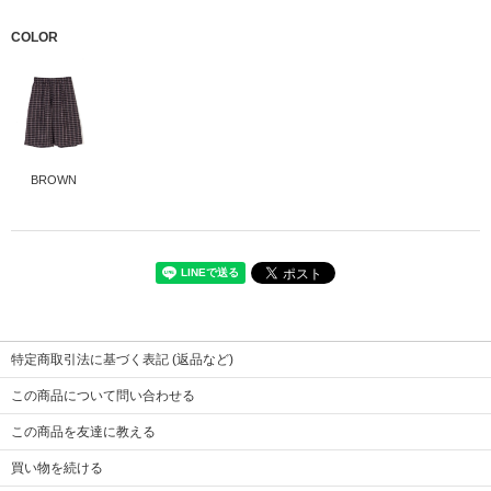
COLOR
BROWN
表地
ウール80％ ナイロン15％ カシミヤ5％
裏地
ポリエステル100％
ポケット
コットン100％
特定商取引法に基づく表記 (返品など)
サイズ
38
※画像をクリックすると拡大します
この商品について問い合わせる
着丈
66
ウエスト
33
この商品を友達に教える
ヒップ
66
買い物を続ける
股上
35