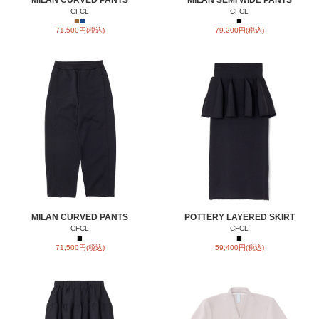
CFCL
CFCL
■
■
■
71,500円(税込)
79,200円(税込)
MILAN CURVED PANTS
POTTERY LAYERED SKIRT
CFCL
CFCL
■
■
71,500円(税込)
59,400円(税込)