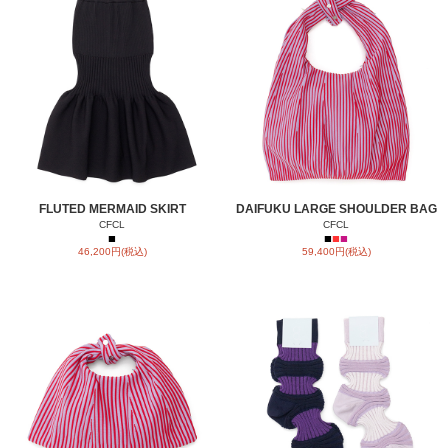
FLUTED MERMAID SKIRT
DAIFUKU LARGE SHOULDER BAG
CFCL
CFCL
■
■
■
■
46,200円(税込)
59,400円(税込)