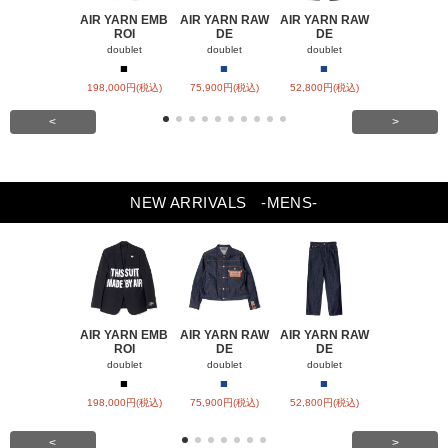
AIR YARN EMB
AIR YARN RAW
AIR YARN RAW
AIR YARN 
ROI
DE
DE
PA
doublet
doublet
doublet
doublet
■
■
■
■
■
198,000円(税込)
75,900円(税込)
52,800円(税込)
57,200円(税
<
>
NEW ARRIVALS
-MENS-
AIR YARN EMB
AIR YARN RAW
AIR YARN RAW
AIR YARN 
ROI
DE
DE
PA
doublet
doublet
doublet
doublet
■
■
■
■
■
198,000円(税込)
75,900円(税込)
52,800円(税込)
57,200円(税
<
>