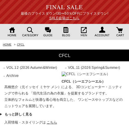
FINAL SALE
最後のプライスダウン!30〜50％OFFにプライスダウン!
SALE会場はこちら
HOME
>
CFCL
CFCL
VOL.12 (2026 Autumn&Winter)
VOL.11 (2026 Spring&Summer)
Archive
CFCL（シーエフシーエル）
高橋悠介（元イッセイ ミヤケ メン）による、 3Dコンピューター・ニッティ
ングで作られる 「現代生活の為の衣服」を提案するブランドです。
立体的なフォルムと快適な着心地を両立した、 ワンピースやトップスなどの
ニットウェアを展開しています。
もっと詳しく見る
入荷情報・スタイリングは
こちら