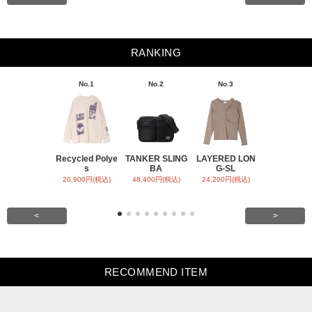
RANKING
No.1
No.2
No.3
No.4
Recycled Polye
TANKER SLING
LAYERED LON
BACK SATI
s
BA
G-SL
ARR
20,900円(税込)
48,400円(税込)
24,200円(税込)
31,900円(税
<
>
RECOMMEND ITEM