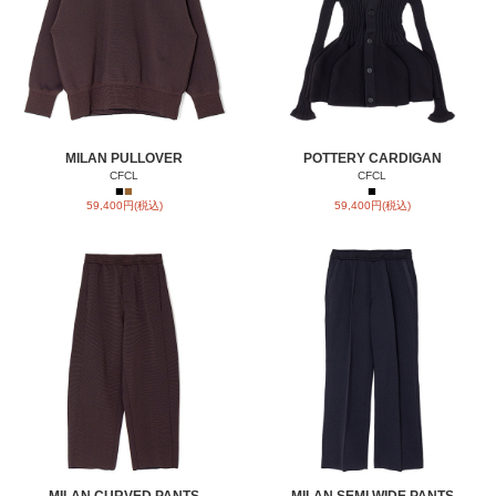
MILAN PULLOVER
POTTERY CARDIGAN
CFCL
CFCL
■
■
■
59,400円(税込)
59,400円(税込)
MILAN CURVED PANTS
MILAN SEMI WIDE PANTS