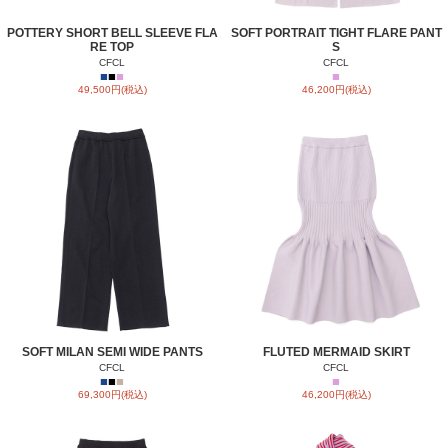
POTTERY SHORT BELL SLEEVE FLA
SOFT PORTRAIT TIGHT FLARE PANT
RE TOP
S
CFCL
CFCL
■
■
■
■
49,500円(税込)
46,200円(税込)
SOFT MILAN SEMI WIDE PANTS
FLUTED MERMAID SKIRT
CFCL
CFCL
■
■
■
■
69,300円(税込)
46,200円(税込)