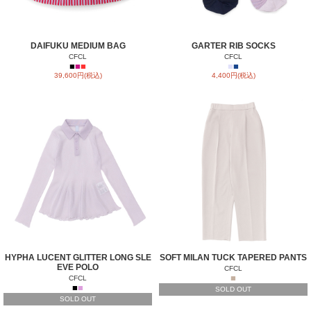
DAIFUKU MEDIUM BAG
GARTER RIB SOCKS
CFCL
CFCL
■
■
■
■
■
39,600円(税込)
4,400円(税込)
HYPHA LUCENT GLITTER LONG SLE
SOFT MILAN TUCK TAPERED PANTS
EVE POLO
CFCL
■
CFCL
■
■
SOLD OUT
SOLD OUT