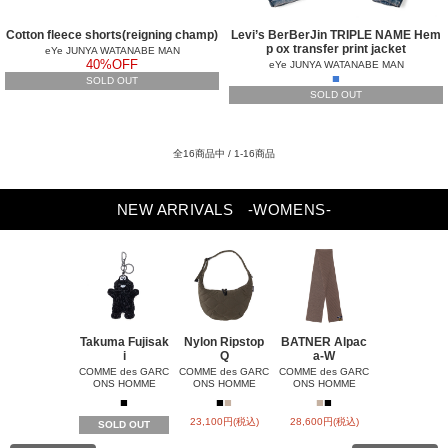
Cotton fleece shorts(reigning champ)
Levi’s BerBerJin TRIPLE NAME Hem
p ox transfer print jacket
eYe JUNYA WATANABE MAN
40%OFF
eYe JUNYA WATANABE MAN
■
SOLD OUT
SOLD OUT
全16商品中 / 1-16商品
NEW ARRIVALS
-WOMENS-
Takuma Fujisak
Nylon Ripstop
BATNER Alpac
Bleached-fi
i
Q
a-W
COMME des 
ONS HOM
COMME des GARC
COMME des GARC
COMME des GARC
ONS HOMME
ONS HOMME
ONS HOMME
■
■
■
■
■
■
■
■
24,200円(税
23,100円(税込)
28,600円(税込)
SOLD OUT