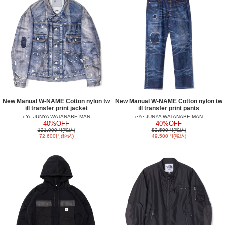
New Manual W-NAME Cotton nylon tw
New Manual W-NAME Cotton nylon tw
ill transfer print jacket
ill transfer print pants
eYe JUNYA WATANABE MAN
eYe JUNYA WATANABE MAN
40%OFF
40%OFF
121,000円(税込)
82,500円(税込)
72,600円(税込)
49,500円(税込)