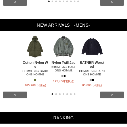
<
>
NEW ARRIVALS
-MENS-
Cotton-Nylon W
Nylon Twill Jac
BATNER Worst
Nylon Rips
e
ed
Q
COMME des GARC
ONS HOMME
COMME des GARC
COMME des GARC
COMME des 
ONS HOMME
ONS HOMME
ONS HOM
■
■
■
■
■
■
■
125,400円(税込)
185,900円(税込)
85,800円(税込)
23,100円(税
<
>
RANKING