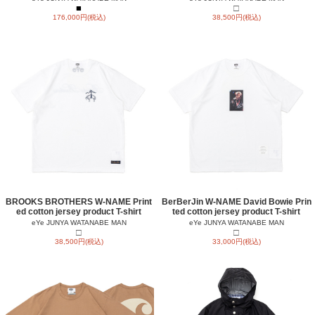
■
□
176,000円(税込)
38,500円(税込)
BROOKS BROTHERS W-NAME Print
BerBerJin W-NAME David Bowie Prin
ed cotton jersey product T-shirt
ted cotton jersey product T-shirt
eYe JUNYA WATANABE MAN
eYe JUNYA WATANABE MAN
□
□
38,500円(税込)
33,000円(税込)