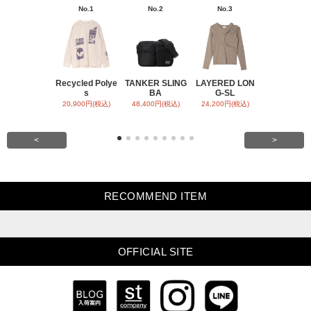
No.1
No.2
No.3
No.4
Recycled Polye
TANKER SLING
LAYERED LON
BACK SATI
s
BA
G-SL
ARR
20,900円(税込)
48,400円(税込)
24,200円(税込)
31,900円(税
<
>
RECOMMEND ITEM
OFFICIAL SITE