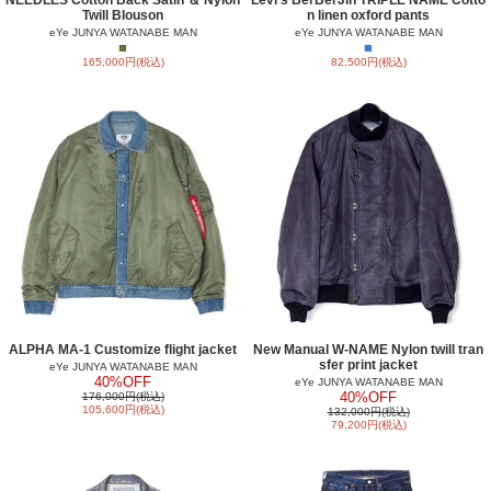
Twill Blouson
n linen oxford pants
eYe JUNYA WATANABE MAN
eYe JUNYA WATANABE MAN
■
■
165,000円(税込)
82,500円(税込)
ALPHA MA-1 Customize flight jacket
New Manual W-NAME Nylon twill tran
sfer print jacket
eYe JUNYA WATANABE MAN
40%OFF
eYe JUNYA WATANABE MAN
40%OFF
176,000円(税込)
105,600円(税込)
132,000円(税込)
79,200円(税込)