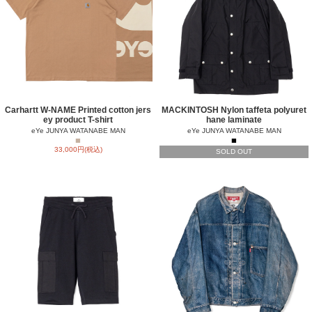
Carhartt W-NAME Printed cotton jers
MACKINTOSH Nylon taffeta polyuret
ey product T-shirt
hane laminate
eYe JUNYA WATANABE MAN
eYe JUNYA WATANABE MAN
■
■
33,000円(税込)
SOLD OUT