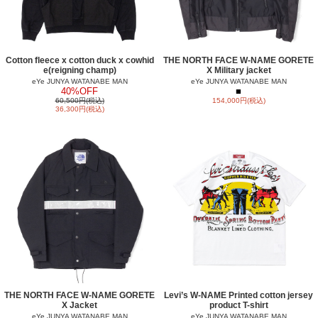
Cotton fleece x cotton duck x cowhid
THE NORTH FACE W-NAME GORETE
e(reigning champ)
X Military jacket
eYe JUNYA WATANABE MAN
eYe JUNYA WATANABE MAN
40%OFF
■
60,500円(税込)
154,000円(税込)
36,300円(税込)
THE NORTH FACE W-NAME GORETE
Levi’s W-NAME Printed cotton jersey
X Jacket
product T-shirt
eYe JUNYA WATANABE MAN
eYe JUNYA WATANABE MAN