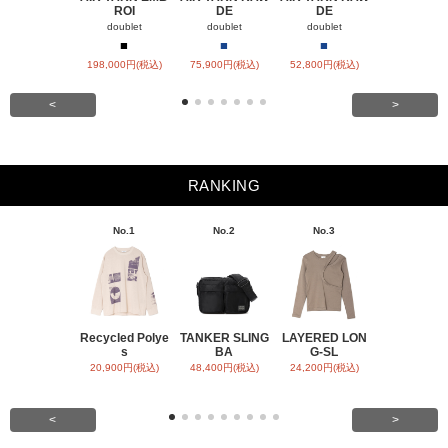
ROI
DE
DE
PA
doublet
doublet
doublet
doublet
■
■
■
■
■
198,000円(税込)
75,900円(税込)
52,800円(税込)
57,200円(税
<
>
RANKING
No.1
No.2
No.3
No.4
Recycled Polye
TANKER SLING
LAYERED LON
BACK SATI
s
BA
G-SL
ARR
20,900円(税込)
48,400円(税込)
24,200円(税込)
31,900円(税
<
>