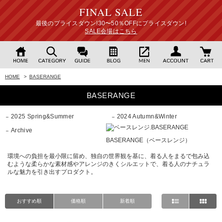
FINAL SALE
最後のプライスダウン!30〜50％OFFにプライスダウン!
SALE会場はこちら
HOME
>
BASERANGE
BASERANGE
2025 Spring&Summer
2024 Autumn&Winter
Archive
BASERANGE（ベースレンジ）
環境への負担を最小限に留め、独自の世界観を基に、着る人をまるで包み込
むような柔らかな素材感やアレンジのきくシルエットで、着る人のナチュラ
ルな魅力を引き出すプロダクト。
おすすめ順
価格順
新着順