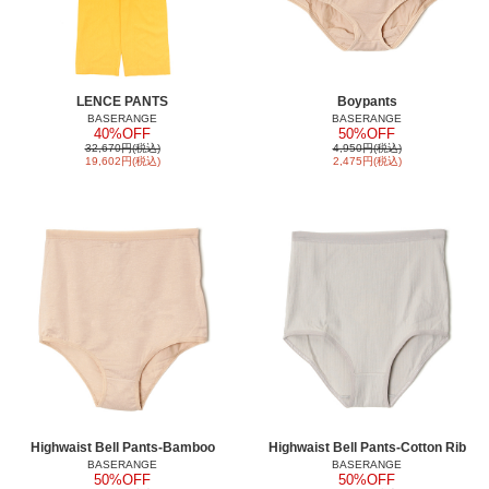
LENCE PANTS
Boypants
BASERANGE
BASERANGE
40%OFF
50%OFF
32,670円(税込)
4,950円(税込)
19,602円(税込)
2,475円(税込)
Highwaist Bell Pants-Bamboo
Highwaist Bell Pants-Cotton Rib
BASERANGE
BASERANGE
50%OFF
50%OFF