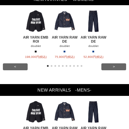
AIR YARN EMB
AIR YARN RAW
AIR YARN RAW
AIR YARN 
ROI
DE
DE
PA
doublet
doublet
doublet
doublet
■
■
■
■
■
198,000円(税込)
75,900円(税込)
52,800円(税込)
57,200円(税
<
>
NEW ARRIVALS
-MENS-
AIR YARN EMB
AIR YARN RAW
AIR YARN RAW
AIR YARN 