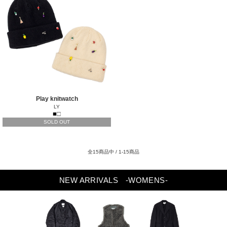
Play knitwatch
LY
■
□
SOLD OUT
全15商品中 / 1-15商品
NEW ARRIVALS
-WOMENS-