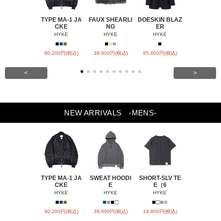
TYPE MA-1 JA
FAUX SHEARLI
DOESKIN BLAZ
DOESKIN S
CKE
NG
ER
VEL
HYKE
HYKE
HYKE
HYKE
■
■
■
■
■
■
■
■
90,200円(税込)
39,600円(税込)
85,800円(税込)
79,200円(税
<
>
NEW ARRIVALS
-MENS-
TYPE MA-1 JA
SWEAT HOODI
SHORT-SLV TE
BARREL-L
CKE
E
E（6
CHIN
HYKE
HYKE
HYKE
HYKE
■
■
■
■
■
■
□
■
□
■
■
■
■
90,200円(税込)
39,600円(税込)
19,800円(税込)
31,900円(税