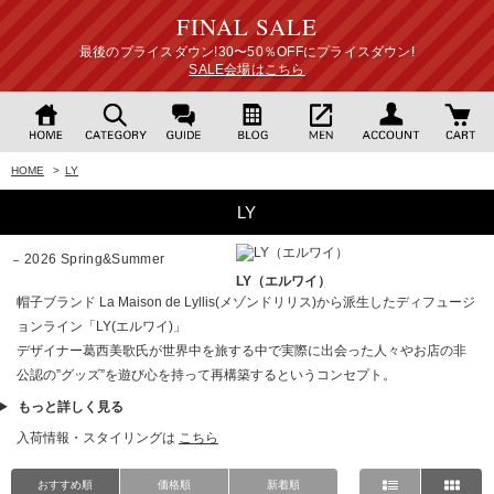
FINAL SALE
最後のプライスダウン!30〜50％OFFにプライスダウン!
SALE会場はこちら
HOME
>
LY
LY
2026 Spring&Summer
LY（エルワイ）
帽子ブランド La Maison de Lyllis(メゾンドリリス)から派生したディフュージ
ョンライン「LY(エルワイ)」
デザイナー葛西美歌氏が世界中を旅する中で実際に出会った人々やお店の非
公認の”グッズ”を遊び心を持って再構築するというコンセプト。
もっと詳しく見る
入荷情報・スタイリングは
こちら
おすすめ順
価格順
新着順