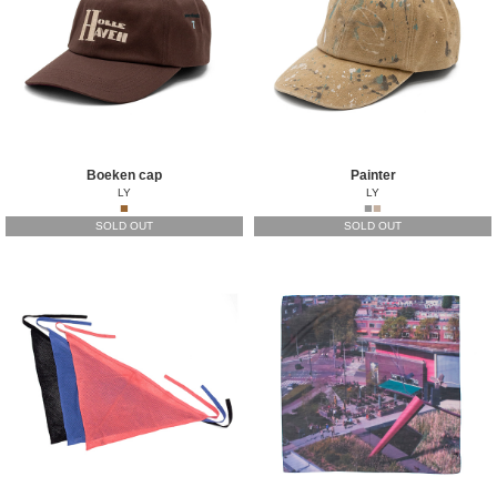
Boeken cap
Painter
LY
LY
■
■
■
SOLD OUT
SOLD OUT