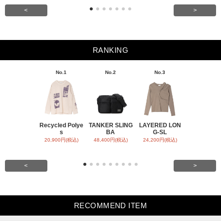
<
>
RANKING
No.1
No.2
No.3
No.4
Recycled Polye
TANKER SLING
LAYERED LON
BACK SATI
s
BA
G-SL
ARR
20,900円(税込)
48,400円(税込)
24,200円(税込)
31,900円(税
<
>
RECOMMEND ITEM