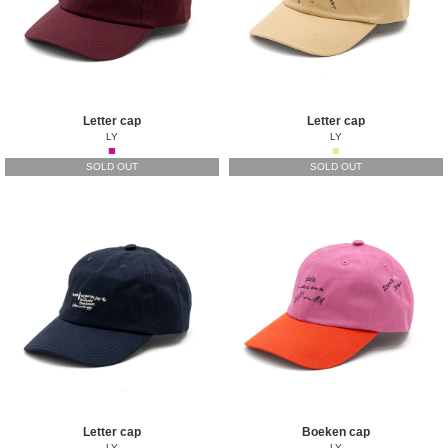
Letter cap
Letter cap
LY
LY
■
■
SOLD OUT
SOLD OUT
Letter cap
Boeken cap
LY
LY