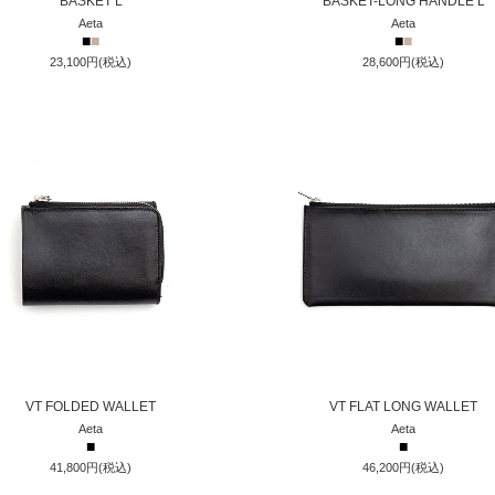
BASKET L
BASKET-LONG HANDLE L
Aeta
Aeta
■
■
■
■
23,100円(税込)
28,600円(税込)
VT FOLDED WALLET
VT FLAT LONG WALLET
Aeta
Aeta
■
■
41,800円(税込)
46,200円(税込)