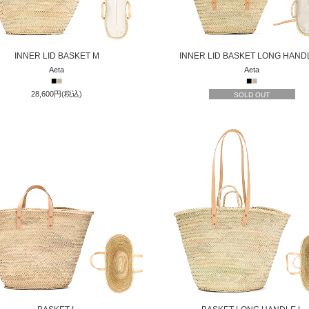
INNER LID BASKET M
INNER LID BASKET LONG HAND
Aeta
Aeta
■
■
■
■
28,600円(税込)
SOLD OUT