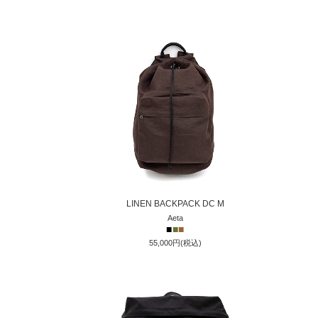
LINEN BACKPACK DC M
Aeta
■
■
■
55,000円(税込)