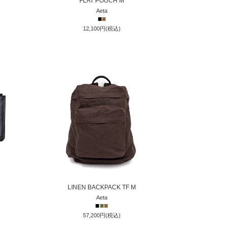
FLAT POUCH M
Aeta
■
■
12,100円(税込)
LINEN BACKPACK TF M
Aeta
■
■
■
57,200円(税込)