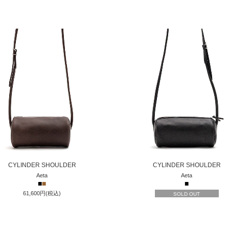
CYLINDER SHOULDER
CYLINDER SHOULDER
Aeta
Aeta
■
■
■
61,600円(税込)
SOLD OUT