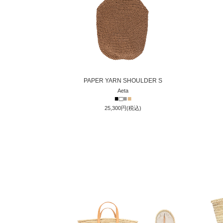
PAPER YARN SHOULDER S
Aeta
■
□
■
■
25,300円(税込)