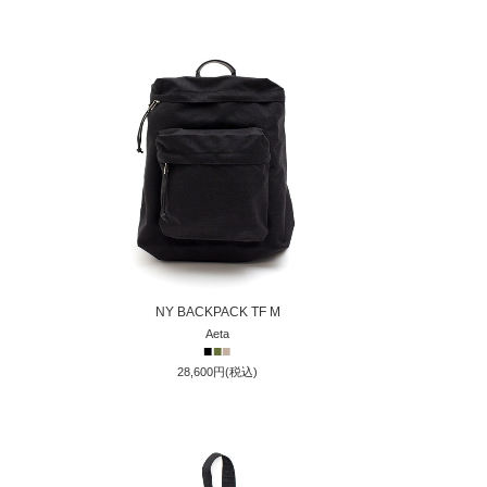
NY BACKPACK TF M
Aeta
■
■
■
28,600円(税込)