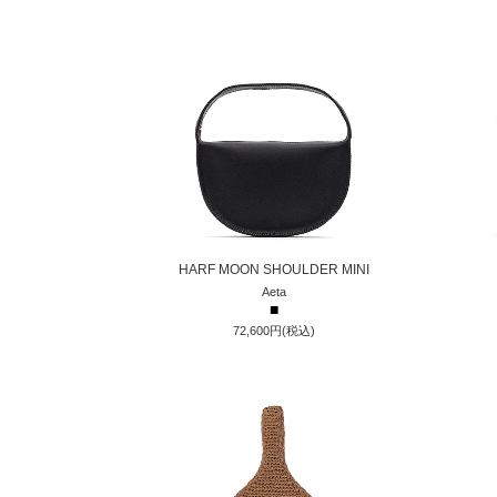
HARF MOON SHOULDER MINI
Aeta
■
72,600円(税込)