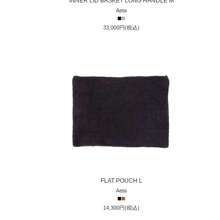
INNER LID BASKET LONG HANDLE M
Aeta
■
■
33,000円(税込)
FLAT POUCH L
Aeta
■
■
14,300円(税込)