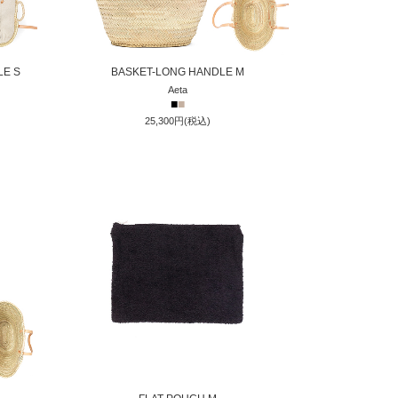
LE S
BASKET-LONG HANDLE M
Aeta
■
■
25,300円(税込)