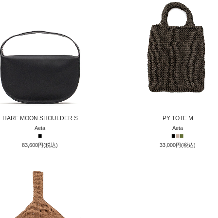
HARF MOON SHOULDER S
PY TOTE M
Aeta
Aeta
■
■
■
■
83,600円(税込)
33,000円(税込)