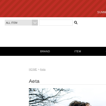
SUMMER SALE 最終
BRAND
ITEM
HOME
>
Aeta
Aeta