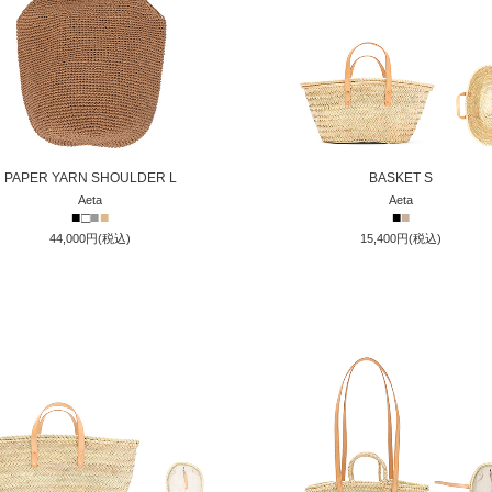
PAPER YARN SHOULDER L
BASKET S
Aeta
Aeta
■
□
■
■
■
■
44,000円(税込)
15,400円(税込)