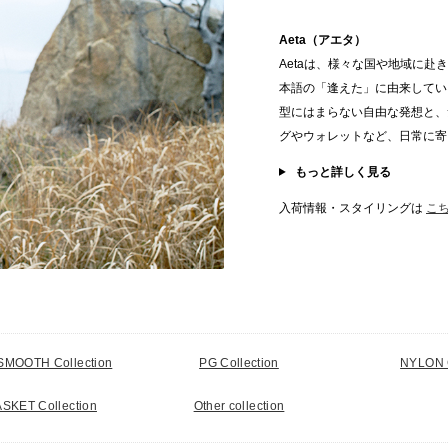
Aeta（アエタ）
Aetaは、様々な国や地域に赴
本語の「逢えた」に由来してい
型にはまらない自由な発想と、
グやウォレットなど、日常に寄
もっと詳しく見る
入荷情報・スタイリングは
こ
MOOTH Collection
PG Collection
NYLON C
SKET Collection
Other collection