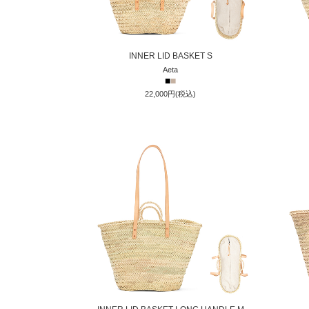
INNER LID BASKET S
Aeta
■
■
22,000円(税込)