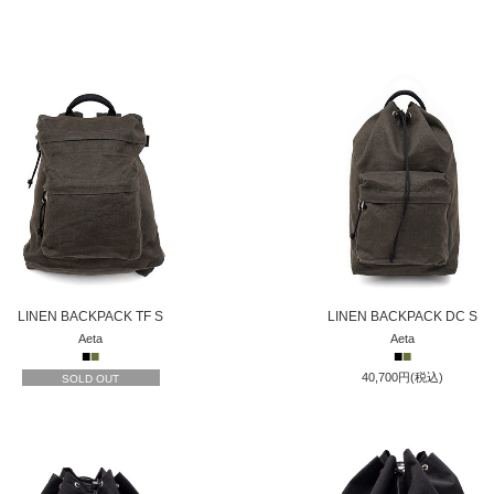
LINEN BACKPACK TF S
LINEN BACKPACK DC S
Aeta
Aeta
■
■
■
■
40,700円(税込)
SOLD OUT