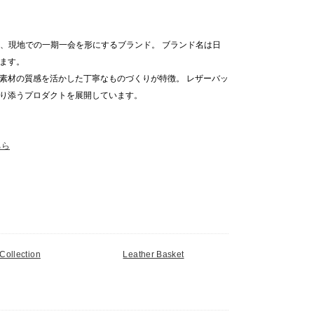
き、現地での一期一会を形にするブランド。 ブランド名は日
ます。
素材の質感を活かした丁寧なものづくりが特徴。 レザーバッ
り添うプロダクトを展開しています。
ちら
ollection
Leather Basket