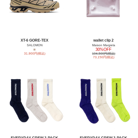
XT-6 GORE-TEX
wallet clip 2
SALOMON
Maison Margiela
■
30%OFF
31,900円(税込)
104,500円(税込)
73,150円(税込)
EVERYDAY CREW 3-PACK
EVERYDAY CREW 3-PACK