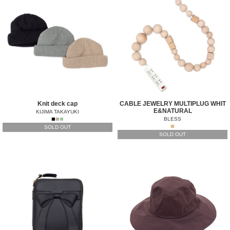
Knit deck cap
CABLE JEWELRY MULTIPLUG WHIT
E&NATURAL
KIJIMA TAKAYUKI
■
■
■
BLESS
■
SOLD OUT
SOLD OUT