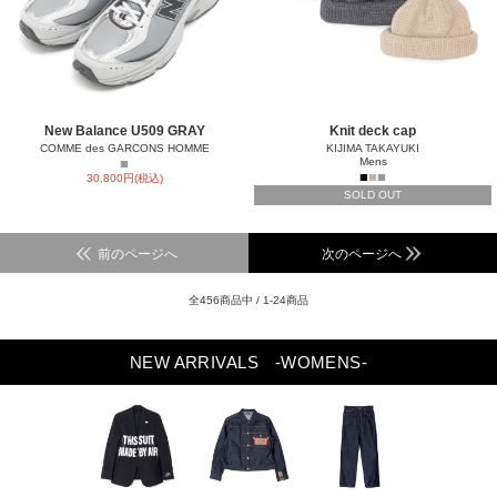
New Balance U509 GRAY
Knit deck cap
COMME des GARCONS HOMME
KIJIMA TAKAYUKI
■
Mens
■
■
■
30,800円(税込)
SOLD OUT
前のページへ
次のページへ
全456商品中 / 1-24商品
NEW ARRIVALS
-WOMENS-