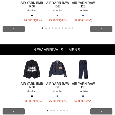
AIR YARN EMB
AIR YARN RAW
AIR YARN RAW
AIR YARN 
ROI
DE
DE
PA
doublet
doublet
doublet
doublet
■
■
■
■
■
198,000円(税込)
75,900円(税込)
52,800円(税込)
57,200円(税
<
>
NEW ARRIVALS
-MENS-
AIR YARN EMB
AIR YARN RAW
AIR YARN RAW
AIR YARN 
ROI
DE
DE
PA
doublet
doublet
doublet
doublet
■
■
■
■
■
198,000円(税込)
75,900円(税込)
52,800円(税込)
57,200円(税
<
>