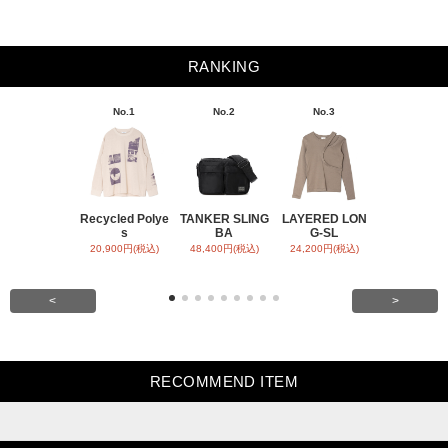
RANKING
No.1
No.2
No.3
No.4
Recycled Polye
TANKER SLING
LAYERED LON
BACK SATI
s
BA
G-SL
ARR
20,900円(税込)
48,400円(税込)
24,200円(税込)
31,900円(税
<
>
RECOMMEND ITEM