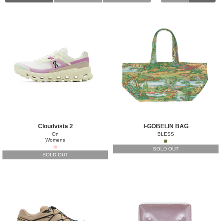
Cloudvista 2
I-GOBELIN BAG
On
BLESS
Womens
■
■
SOLD OUT
SOLD OUT