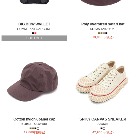
BIG BOW WALLET
Poly oversized safari hat
COMME des GARCONS
KIJIMA TAKAYUKI
■
■
■
■
■
■
19,800円(税込)
SOLD OUT
Cotton nylon 6panel cap
SPIKY CANVAS SNEAKER
KIJIMA TAKAYUKI
doublet
■
■
■
□
■
□
19,800円(税込)
42,900円(税込)