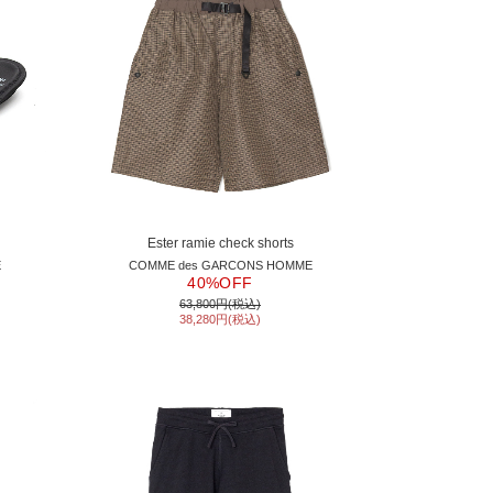
Ester ramie check shorts
E
COMME des GARCONS HOMME
40%OFF
63,800円(税込)
38,280円(税込)