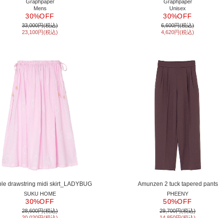
Graphpaper
Graphpaper
Mens
Unisex
30%OFF
30%OFF
33,000円(税込)
6,600円(税込)
23,100円(税込)
4,620円(税込)
le drawstring midi skirt_LADYBUG
Amunzen 2 tuck tapered pants
SUKU HOME
PHEENY
30%OFF
50%OFF
28,600円(税込)
29,700円(税込)
20,020円(税込)
14,850円(税込)