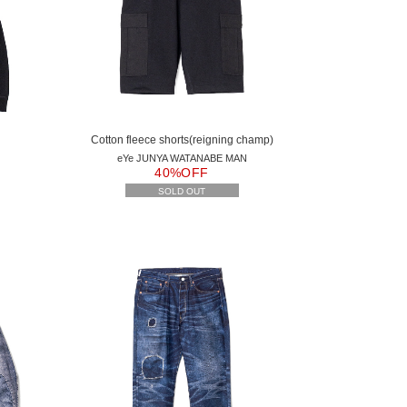
Cotton fleece shorts(reigning champ)
eYe JUNYA WATANABE MAN
40%OFF
SOLD OUT