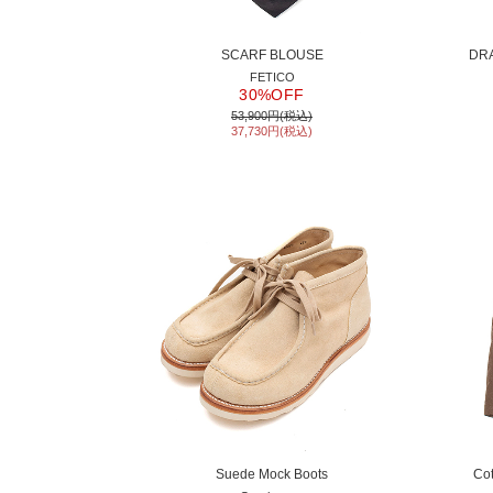
SCARF BLOUSE
DRA
FETICO
30%OFF
53,900円(税込)
37,730円(税込)
Suede Mock Boots
Cot