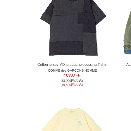
Cotton jersey MIX product processing T-shirt
AL
COMME des GARCONS HOMME
40%OFF
33,000円(税込)
19,800円(税込)