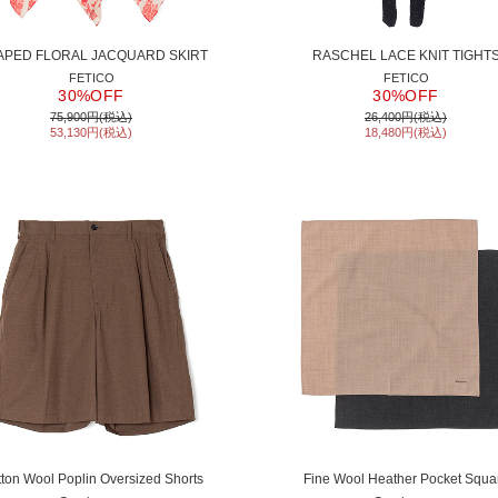
PED FLORAL JACQUARD SKIRT
RASCHEL LACE KNIT TIGHT
FETICO
FETICO
30%OFF
30%OFF
75,900円(税込)
26,400円(税込)
53,130円(税込)
18,480円(税込)
ton Wool Poplin Oversized Shorts
Fine Wool Heather Pocket Squa