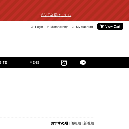
ライスダウン！ ・
SALE会場はこちら
Login
Membership
My Account
SITE
MENS
おすすめ順
|
価格順
|
新着順