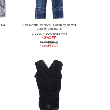
twill
New Manual W-NAME Cotton nylon twill
transfer print pants
eYe JUNYA WATANABE MAN
40%OFF
82,500円(税込)
49,500円(税込)