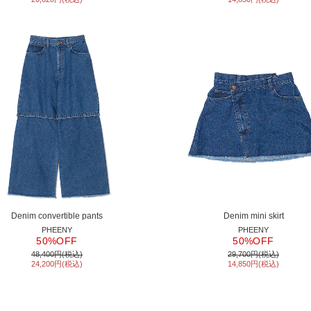
Denim convertible pants
Denim mini skirt
PHEENY
PHEENY
50%OFF
50%OFF
48,400円(税込)
29,700円(税込)
24,200円(税込)
14,850円(税込)