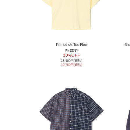
Printed s/s Tee Flow
She
PHEENY
30%OFF
15,400円(税込)
10,780円(税込)