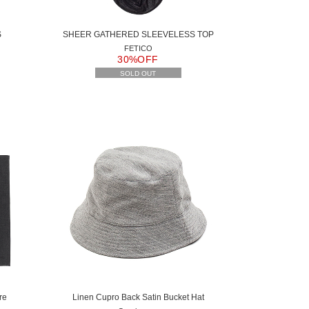
S
SHEER GATHERED SLEEVELESS TOP
FETICO
30%OFF
SOLD OUT
re
Linen Cupro Back Satin Bucket Hat