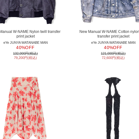
anual W-NAME Nylon twill transfer
New Manual W-NAME Cotton nylon 
print jacket
transfer print jacket
eYe JUNYA WATANABE MAN
eYe JUNYA WATANABE MAN
40%OFF
40%OFF
132,000円(税込)
121,000円(税込)
79,200円(税込)
72,600円(税込)