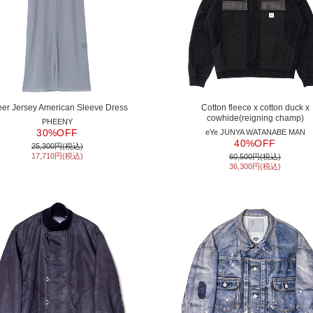
er Jersey American Sleeve Dress
Cotton fleece x cotton duck x
cowhide(reigning champ)
PHEENY
30%OFF
eYe JUNYA WATANABE MAN
40%OFF
25,300円(税込)
17,710円(税込)
60,500円(税込)
36,300円(税込)