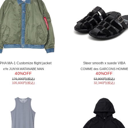
PHA MA-1 Customize flight jacket
Steer smooth x suede VIBA
eYe JUNYA WATANABE MAN
COMME des GARCONS HOMM
40%OFF
40%OFF
176,000円(税込)
53,900円(税込)
105,600円(税込)
32,340円(税込)