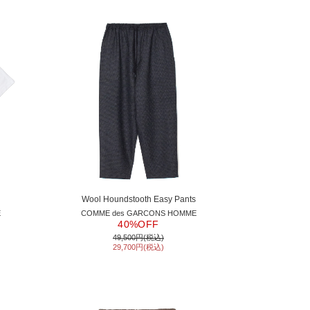
Wool Houndstooth Easy Pants
E
COMME des GARCONS HOMME
40%OFF
49,500円(税込)
29,700円(税込)