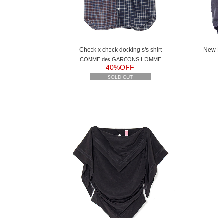
Check x check docking s/s shirt
New M
COMME des GARCONS HOMME
40%OFF
SOLD OUT