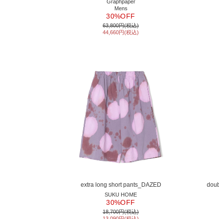
Graphpaper
Mens
30%OFF
63,800円(税込)
44,660円(税込)
extra long short pants_DAZED
doub
SUKU HOME
30%OFF
18,700円(税込)
13,090円(税込)