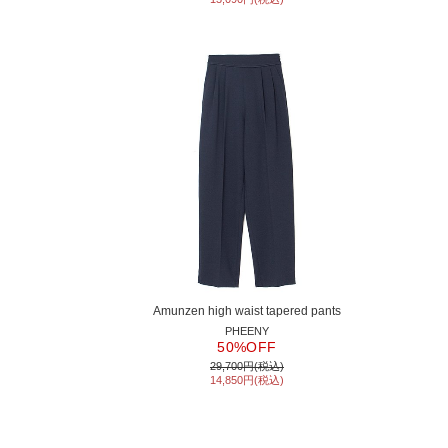
Amunzen high waist tapered pants
PHEENY
50%OFF
29,700円(税込)
14,850円(税込)