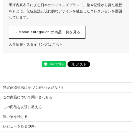
ウエスト
34
黒河内真衣子による日本のウィメンズブランド。旅や記憶から得た着想
ヒップ
50
をもとに、伝統技法と現代的なデザインを融合したコレクションを展開
股上
32.5
しています。
股下
76
わたり幅
25.5
→ Mame Kurogouchiの商品一覧を見る
裾幅
26
入荷情報・スタイリングは
こちら
特定商取引法に基づく表記 (返品など)
この商品について問い合わせる
この商品を友達に教える
買い物を続ける
レビューを見る(0件)