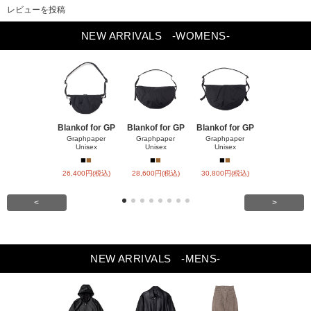
レビューを投稿
Previou
Next
NEW ARRIVALS
-WOMENS-
s
Blankof for GP
Blankof for GP
Blankof for GP
LAMB LEA
R HO
Graphpaper
Graphpaper
Graphpaper
Unisex
Unisex
Unisex
ssstein
■
■
■
■
■
■
■
■
26,400円(税込)
28,600円(税込)
30,800円(税込)
147,400円(
<
>
NEW ARRIVALS
-MENS-