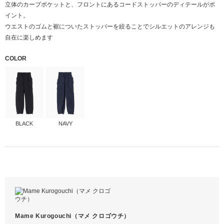
立体のカーブポケットと、フロントにあるコードストッパーのディテールがポ
イント。
ウエストのゴムと裾についたストッパーを絞ることでシルエットのアレンジも
自在に楽しめます
COLOR
BLACK
NAVY
本体
ナイロン100%
※画像をクリックすると拡大します
サイズ
1
着丈
107
Mame Kurogouchi（マメ クロゴウチ）