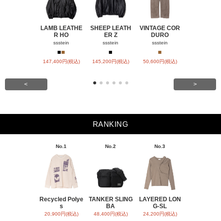
LAMB LEATHE
SHEEP LEATH
VINTAGE COR
WINDFALL
R HO
ER Z
DURO
ACH
ssstein
ssstein
ssstein
visvim
■
■
■
■
■
147,400円(税込)
145,200円(税込)
50,600円(税込)
SOLD OU
<
>
RANKING
No.1
No.2
No.3
No.4
Recycled Polye
TANKER SLING
LAYERED LON
BACK SATI
s
BA
G-SL
ARR
20,900円(税込)
48,400円(税込)
24,200円(税込)
31,900円(税