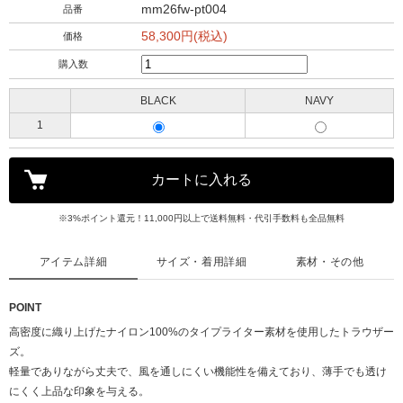
mm26fw-pt004
品番
58,300円(税込)
価格
購入数
BLACK
NAVY
1
※3%ポイント還元！11,000円以上で送料無料・代引手数料も全品無料
アイテム詳細
サイズ・着用詳細
素材・その他
POINT
高密度に織り上げたナイロン100%のタイプライター素材を使用したトラウザー
ズ。
軽量でありながら丈夫で、風を通しにくい機能性を備えており、薄手でも透け
にくく上品な印象を与える。