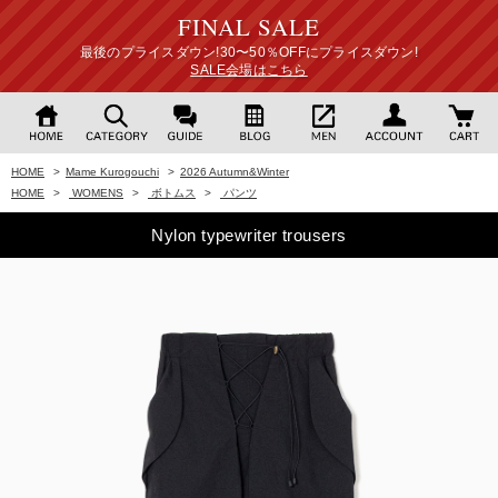
FINAL SALE
最後のプライスダウン!30〜50％OFFにプライスダウン!
SALE会場はこちら
HOME
>
Mame Kurogouchi
>
2026 Autumn&Winter
HOME
>
WOMENS
>
ボトムス
>
パンツ
Nylon typewriter trousers