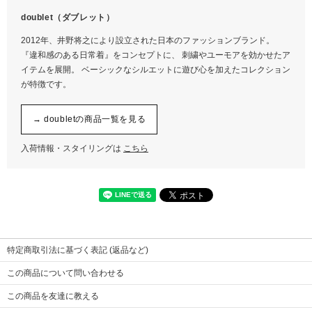
パッキン
容量
シリコン
355m
doublet（ダブレット）
実容量
0.39L
2012年、井野将之により設立された日本のファッションブランド。
※画像をクリックすると拡大します
『違和感のある日常着』をコンセプトに、 刺繍やユーモアを効かせたア
イテムを展開。 ベーシックなシルエットに遊び心を加えたコレクション
が特徴です。
→ doubletの商品一覧を見る
入荷情報・スタイリングは
こちら
特定商取引法に基づく表記 (返品など)
この商品について問い合わせる
この商品を友達に教える