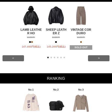
LAMB LEATHE
SHEEP LEATH
VINTAGE COR
WINDFALL
R HO
ER Z
DURO
ACH
ssstein
ssstein
ssstein
visvim
■
■
■
■
■
147,400円(税込)
145,200円(税込)
SOLD OUT
SOLD OU
<
>
RANKING
No.1
No.2
No.3
No.4