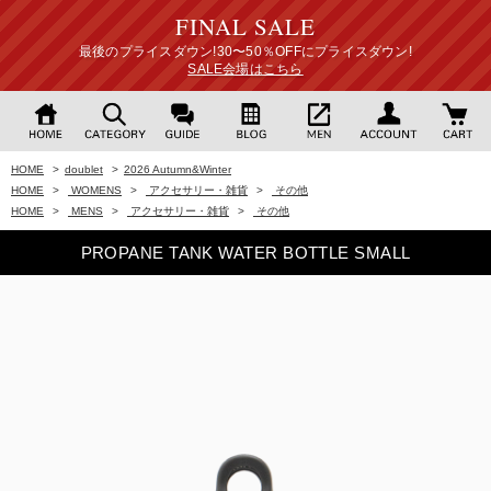
FINAL SALE
最後のプライスダウン!30〜50％OFFにプライスダウン!
SALE会場はこちら
HOME
>
doublet
>
2026 Autumn&Winter
HOME
>
WOMENS
>
アクセサリー・雑貨
>
その他
HOME
>
MENS
>
アクセサリー・雑貨
>
その他
PROPANE TANK WATER BOTTLE SMALL