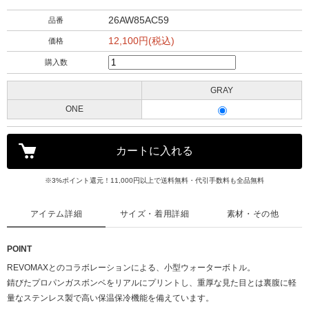
26AW85AC59
品番
12,100円(税込)
価格
購入数
GRAY
ONE
※3%ポイント還元！11,000円以上で送料無料・代引手数料も全品無料
アイテム詳細
サイズ・着用詳細
素材・その他
POINT
REVOMAXとのコラボレーションによる、小型ウォーターボトル。
錆びたプロパンガスボンベをリアルにプリントし、重厚な見た目とは裏腹に軽
量なステンレス製で高い保温保冷機能を備えています。