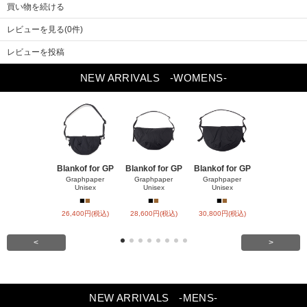
買い物を続ける
レビューを見る(0件)
レビューを投稿
Previou
NEW ARRIVALS
-WOMENS-
Next
s
Blankof for GP
Blankof for GP
Blankof for GP
LAMB LEA
R HO
Graphpaper
Graphpaper
Graphpaper
Unisex
Unisex
Unisex
ssstein
■
■
■
■
■
■
■
■
26,400円(税込)
28,600円(税込)
30,800円(税込)
147,400円(
<
>
NEW ARRIVALS
-MENS-