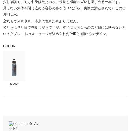
少し物騒で、でも中身はただの水。視覚と機能のズレを楽しめる一本です。
見えない気体を閉じ込める容器の姿を借りながら、実際に満たされているのは
透明な水。
空気もガスも水も、本来は色も形もありません。
私たちは見た目で判断しがちですが、本当に大切なものほど目には映らないと
いうダブレットのメッセージが込められた”AIR”に纏わるデザイン。
COLOR
GRAY
内ビン
サイズ
ステンレス銅
ONE
胴部
縦
ステンレス銅
23
キャップ
横
ポリプロピレン
6.5