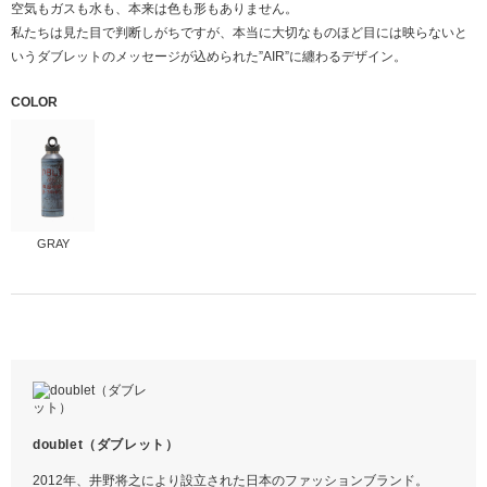
空気もガスも水も、本来は色も形もありません。
私たちは見た目で判断しがちですが、本当に大切なものほど目には映らないと
いうダブレットのメッセージが込められた”AIR”に纏わるデザイン。
COLOR
GRAY
内ビン
サイズ
ステンレス銅
ONE
胴部
縦
ステンレス銅
31
キャップ
横
ポリプロピレン
8.5
パッキン
容量
シリコン
950ml
doublet（ダブレット）
実容量
1.0L
2012年、井野将之により設立された日本のファッションブランド。
※画像をクリックすると拡大します