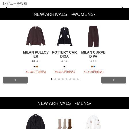
レビューを投稿
Previou
Next
s
NEW ARRIVALS
-WOMENS-
MILAN PULLOV
POTTERY CAR
MILAN CURVE
MILAN SEMI
ER
DIGA
D PA
DE
CFCL
CFCL
CFCL
CFCL
■
■
■
■
■
■
59,400円(税込)
59,400円(税込)
71,500円(税込)
79,200円(税
<
>
NEW ARRIVALS
-MENS-