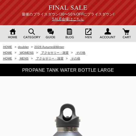
FINAL SALE
最後のプライスダウン!30〜50％OFFにプライスダウン!
SALE会場はこちら
HOME
>
doublet
>
2026 Autumn&Winter
HOME
>
WOMENS
>
アクセサリー・雑貨
>
その他
HOME
>
MENS
>
アクセサリー・雑貨
>
その他
PROPANE TANK WATER BOTTLE LARGE