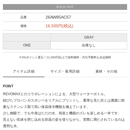
SOLD OUT
26AW85AC57
品番
16,500円(税込)
価格
GRAY
ONE
在庫なし
※3%ポイント還元！11,000円以上で送料無料・代引手数料も全品無料
アイテム詳細
サイズ・着用詳細
素材・その他
POINT
REVOMAXとのコラボレーションによる、大型ウォーターボトル。
錆びたプロパンガスボンベをリアルにプリントし、重厚な見た目とは裏腹に軽
量なステンレス製で高い保温保冷機能を備えています。
少し物騒で、でも中身はただの水。視覚と機能のズレを楽しめる一本です。
見えない気体を閉じ込める容器の姿を借りながら、実際に満たされているのは
透明な水。