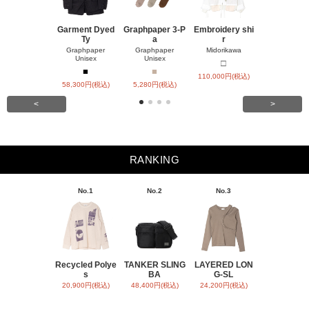
Garment Dyed
Graphpaper 3-P
Embroidery shi
Pintuck sh
Ty
a
r
Midorikaw
Graphpaper
Graphpaper
Midorikawa
■
Unisex
Unisex
□
55,000円(税
■
■
110,000円(税込)
58,300円(税込)
5,280円(税込)
<
>
RANKING
No.1
No.2
No.3
No.4
Recycled Polye
TANKER SLING
LAYERED LON
BACK SATI
s
BA
G-SL
ARR
20,900円(税込)
48,400円(税込)
24,200円(税込)
31,900円(税