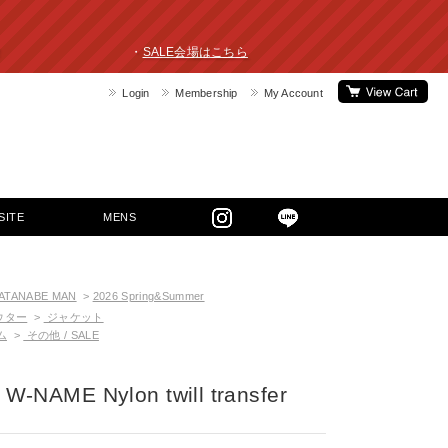
ライスダウン！ ・
SALE会場はこちら
Login
Membership
My Account
SITE
MENS
WATANABE MAN
>
2026 Spring&Summer
ウター
>
ジャケット
ム
>
その他 / SALE
W-NAME Nylon twill transfer