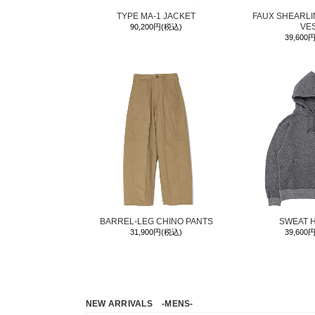
TYPE MA-1 JACKET
FAUX SHEARL
VE
90,200円(税込)
39,600
BARREL-LEG CHINO PANTS
SWEAT 
31,900円(税込)
39,600
NEW ARRIVALS
-MENS-