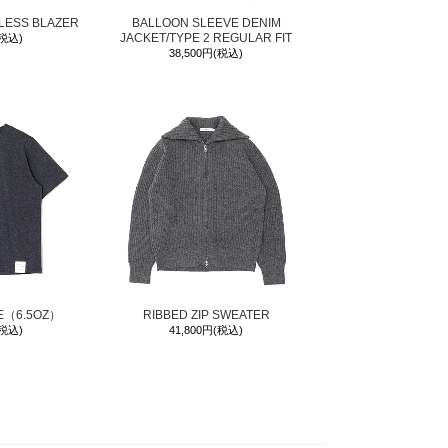
LESS BLAZER
BALLOON SLEEVE DENIM
JACKET/TYPE 2 REGULAR FIT
(税込)
38,500円(税込)
EE（6.5OZ）
RIBBED ZIP SWEATER
(税込)
41,800円(税込)