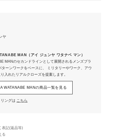
ナイロン100%
アクリル60% 毛40%
クリックすると拡大します
 WATANABE MAN（アイ ジュンヤ ワタナベ マン）
M
L
ANABE MANのセカンドラインとして展開されるメンズブラ
72
73
パターンワークをベースに、 ミリタリーやワーク、アウ
50
51
取り入れたリアルクローズを提案します。
65
70
NYA WATANABE MANの商品一覧を見る
7.5
8
ル
28
30
イリングは
こちら
62
66
45
47
表記(返品等)
える