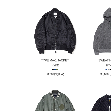
TYPE MA-1 JACKET
SWEAT 
HYKE
HY
■
■
■
■
■
90,200円(税込)
39,600