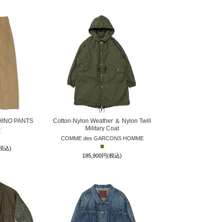
HINO PANTS
Cotton-Nylon Weather ＆ Nylon Twill
Military Coat
E
COMME des GARCONS HOMME
■
(税込)
185,900円(税込)