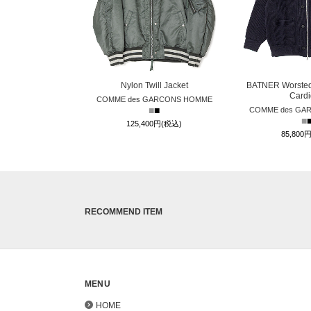
Nylon Twill Jacket
BATNER Worsted
Card
COMME des GARCONS HOMME
■
■
COMME des GA
■
125,400円(税込)
85,800
RECOMMEND ITEM
MENU
HOME