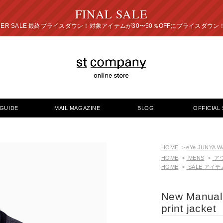
FINAL SALE
プライスダウン！対象アイテムが30〜50％OFFにプ
GUIDE
MAIL MAGAZINE
BLOG
OFFICIAL 
HOME
>
eYe JUNYA 
HOME
>
MENS
>
ア
HOME
>
SALE アイテ
New Manual 
print jacket