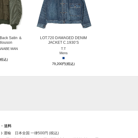
Back Satin ＆
LOT.720 DAMAGED DENIM
 Blouson
JACKET C.1930’S
ANABE MAN
T.T
Mens
■
(税込)
79,200円(税込)
送・送料
ト運輸 日本全国 一律500円 (税込)