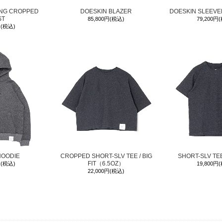
ING CROPPED
DOESKIN BLAZER
DOESKIN SLEEVE
ST
85,800円(税込)
79,200円
円(税込)
HOODIE
CROPPED SHORT-SLV TEE / BIG
SHORT-SLV T
FIT（6.5OZ）
円(税込)
19,800円
22,000円(税込)