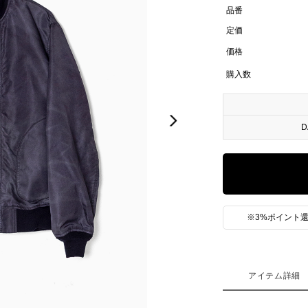
品番
定価
価格
購入数
Next
D
※3%ポイント還
アイテム詳細