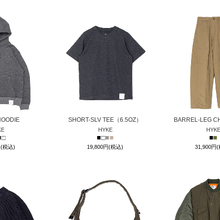
HOODIE
SHORT-SLV TEE（6.5OZ）
BARREL-LEG C
KE
HYKE
HYK
■
□
■
□
■
■
■
■
円(税込)
19,800円(税込)
31,900円