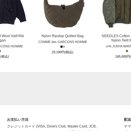
 Wool Half-Rib
Nylon Ripstop Quilted Bag
NEEDLES Cotton 
igan
Nylon Twill
COMME des GARCONS HOMME
■
■
RCONS HOMME
eYe JUNYA WAT
■
■
23,100円(税込)
円(税込)
165,000円
お支払い方法
配
クレジットカード (VISA, Diners Club, Master Card, JCB,
ヤマ