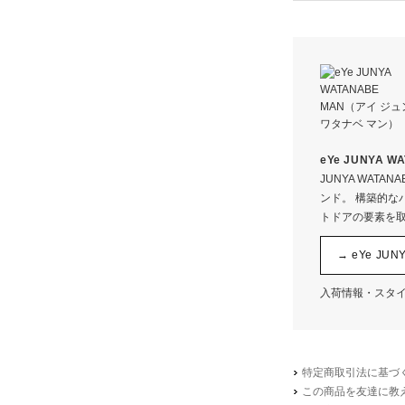
本体
リブ部分
※画像を
eYe JUNYA
サイズ
JUNYA WAT
着丈
ンド。 構築的な
肩幅
トドアの要素を
袖丈
→ eYe JU
袖口
アームホー
入荷情報・スタ
身幅
裾幅
特定商取引法に基づく
この商品を友達に教