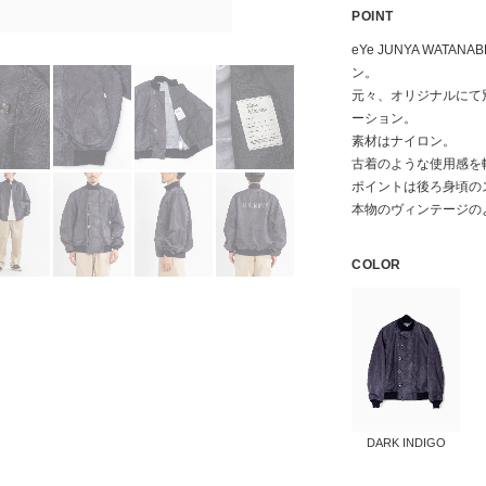
POINT
eYe JUNYA WATA
ン。
元々、オリジナルにて
ーション。
素材はナイロン。
古着のような使用感を
ポイントは後ろ身頃の
本物のヴィンテージの
COLOR
DARK INDIGO