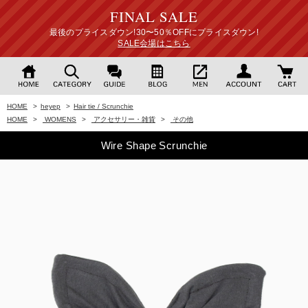
FINAL SALE
最後のプライスダウン!30〜50％OFFにプライスダウン!
SALE会場はこちら
HOME
>
heyep
>
Hair tie / Scrunchie
HOME
>
WOMENS
>
アクセサリー・雑貨
>
その他
Wire Shape Scrunchie