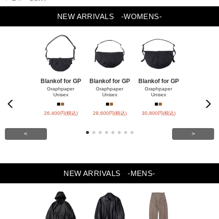
NEW ARRIVALS
-WOMENS-
Blankof for GP
Blankof for GP
Blankof for GP
LAMB LEA
R HO
Graphpaper
Graphpaper
Graphpaper
Unisex
Unisex
Unisex
ssstein
Previou
Next
■
■
■
■
■
■
■
■
s
26,400円(税込)
28,600円(税込)
30,800円(税込)
147,400円(
<
>
NEW ARRIVALS
-MENS-