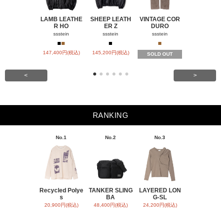
LAMB LEATHE
SHEEP LEATH
VINTAGE COR
WINDFALL
R HO
ER Z
DURO
ACH
ssstein
ssstein
ssstein
visvim
■
■
■
■
■
147,400円(税込)
145,200円(税込)
SOLD OUT
SOLD OU
<
>
RANKING
No.1
No.2
No.3
No.4
Recycled Polye
TANKER SLING
LAYERED LON
BACK SATI
s
BA
G-SL
ARR
20,900円(税込)
48,400円(税込)
24,200円(税込)
31,900円(税