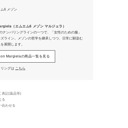
コットン100%
ナイロン100%
クリックすると拡大します
 Margiela（エムエム6 メゾン マルジェラ）
rgielaのナンバリングラインの一つで、「女性のための服」
S
M
ンズライン。メゾンの哲学を継承しつつ、日常に馴染む
72
73
ムを展開します。
79
81
12
12.5
ison Margielaの商品一覧を見る
60
63
イリングは
こちら
62
65
表記(返品等)
える
い合わせる