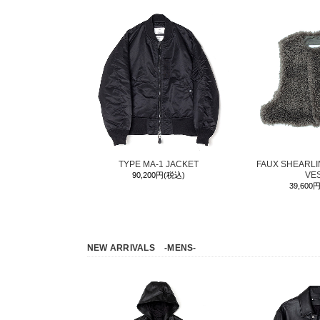
TYPE MA-1 JACKET
FAUX SHEARL
VE
90,200円(税込)
39,600
NEW ARRIVALS
-MENS-