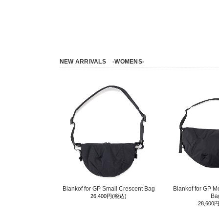
NEW ARRIVALS
-WOMENS-
Blankof for GP Small Crescent Bag
Blankof for GP M
Ba
26,400円(税込)
28,600