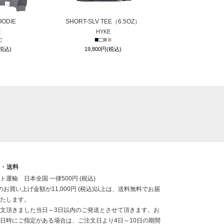
OODIE
SHORT-SLV TEE（6.5OZ）
E
HYKE
□
■
□
■
■
(税込)
19,800円(税込)
送・送料
ト運輸 日本全国 一律500円 (税込)
のお買い上げ金額が11,000円 (税込)以上は、送料無料でお届
たします。
文頂きました当日～3日以内のご発送とさせて頂きます。お
日時にご指定がある場合は、ご注文日より4日～10日の期間