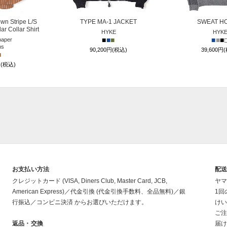
n Stripe L/S
TYPE MA-1 JACKET
SWEAT H
r Collar Shirt
HYKE
HYK
■
■
■
■
■
■
aper
ns
90,200円(税込)
39,600円
■
円(税込)
お支払い方法
配
クレジットカード (VISA, Diners Club, Master Card, JCB,
ヤマ
American Express)／代金引換 (代金引換手数料、全品無料)／銀
1回
行振込／コンビニ決済 からお選びいただけます。
けい
ご注
返品・交換
届け