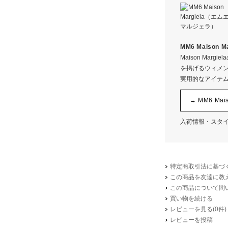
本体
別布部分
※画像を
MM6 Maison
Maison Ma
サイズ
を掲げるウィメ
着丈
実用的なアイテ
裄丈
袖口
→ MM6 Ma
身幅
入荷情報・スタ
裾幅
特定商取引法に基づく
この商品を友達に教
この商品について問
買い物を続ける
レビューを見る(0件)
レビューを投稿