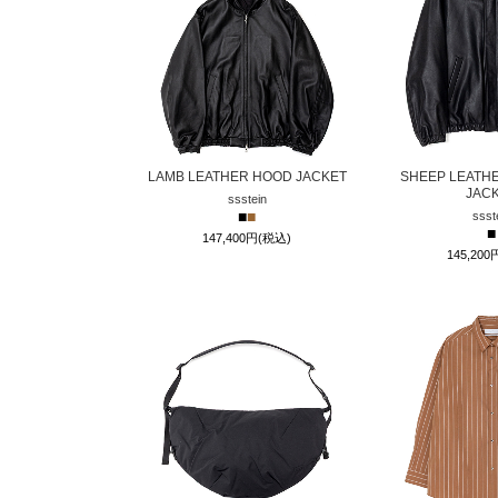
LAMB LEATHER HOOD JACKET
SHEEP LEATHE
JAC
ssstein
■
■
ssst
■
147,400円(税込)
145,20