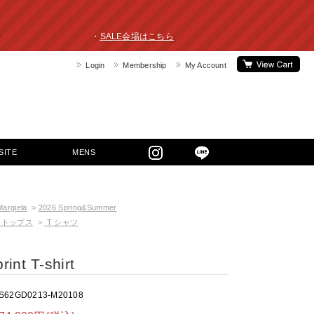
ライスダウン！ ・
SALE会場はこちら
Login
Membership
My Account
SITE
MENS
argiela
>
2026 Spring&Summer
トップス
>
T シャツ
int T-shirt
S62GD0213-M20108