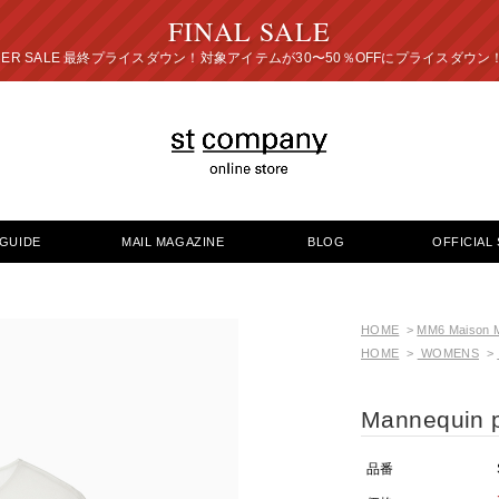
FINAL SALE
プライスダウン！対象アイテムが30〜50％OFFにプ
GUIDE
MAIL MAGAZINE
BLOG
OFFICIAL 
HOME
>
MM6 Maison M
HOME
>
WOMENS
>
Mannequin pr
品番