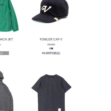
OACH JKT
FOWLER CAP V
m
visvim
■
■
44,000円(税込)
UT