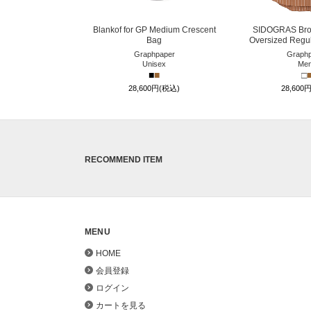
Blankof for GP Medium Crescent
SIDOGRAS Brow
Bag
Oversized Regula
Graphpaper
Graphp
Unisex
Me
■
■
□
28,600円(税込)
28,600
RECOMMEND ITEM
MENU
HOME
会員登録
ログイン
カートを見る