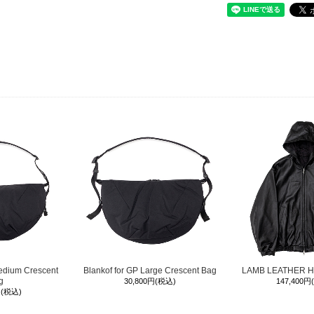
edium Crescent
Blankof for GP Large Crescent Bag
LAMB LEATHER 
g
30,800円(税込)
147,400円
円(税込)