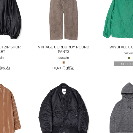
R ZIP SHORT
VINTAGE CORDUROY ROUND
WINDFALL C
KET
PANTS
visvi
■
ein
ssstein
■
SOLD O
0円(税込)
50,600円(税込)