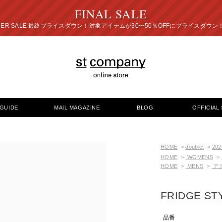
FINAL SALE
プライスダウン！対象アイテムが30〜50％OFFにプ
GUIDE
MAIL MAGAZINE
BLOG
OFFICIAL 
HOME
>
doublet
>
202
HOME
>
WOMENS
>
HOME
>
MENS
>
ア
FRIDGE ST
品番