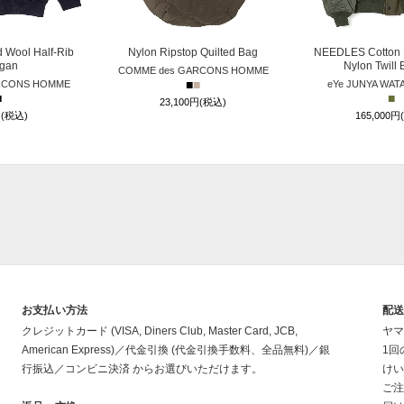
 Wool Half-Rib
Nylon Ripstop Quilted Bag
NEEDLES Cotton 
igan
Nylon Twill
COMME des GARCONS HOMME
■
■
RCONS HOMME
eYe JUNYA WAT
■
■
23,100円(税込)
円(税込)
165,000円
お支払い方法
配
クレジットカード (VISA, Diners Club, Master Card, JCB,
ヤマ
American Express)／代金引換 (代金引換手数料、全品無料)／銀
1回
行振込／コンビニ決済 からお選びいただけます。
けい
ご注