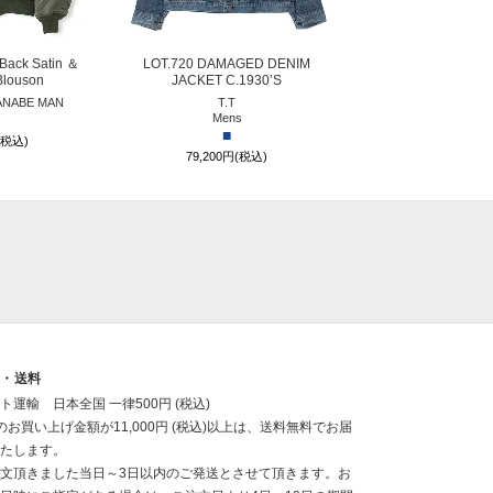
Back Satin ＆
LOT.720 DAMAGED DENIM
 Blouson
JACKET C.1930’S
ANABE MAN
T.T
Mens
■
(税込)
79,200円(税込)
送・送料
ト運輸 日本全国 一律500円 (税込)
のお買い上げ金額が11,000円 (税込)以上は、送料無料でお届
たします。
文頂きました当日～3日以内のご発送とさせて頂きます。お