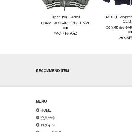
Nylon Twill Jacket
BATNER Worsted
Card
COMME des GARCONS HOMME
■
■
COMME des GA
■
125,400円(税込)
85,800
RECOMMEND ITEM
MENU
HOME
会員登録
ログイン