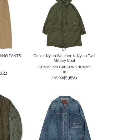
HINO PANTS
Cotton-Nylon Weather ＆ Nylon Twill
Military Coat
E
COMME des GARCONS HOMME
■
(税込)
185,900円(税込)