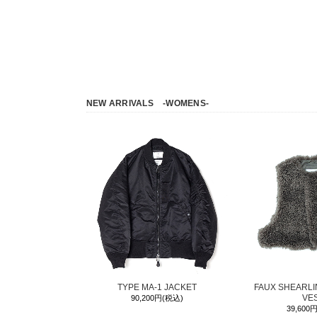
NEW ARRIVALS
-WOMENS-
TYPE MA-1 JACKET
FAUX SHEARL
VE
90,200円(税込)
39,600