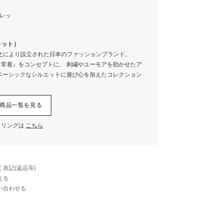
ステンレス銅
ONE
ステンレス銅
23
ポリプロピレン
6.5
ブレット）
シリコン
355ml
将之により設立された日本のファッションブランド。
常着』をコンセプトに、 刺繍やユーモアを効かせたア
0.39L
ベーシックなシルエットに遊び心を加えたコレクション
クリックすると拡大します
etの商品一覧を見る
イリングは
こちら
表記(返品等)
える
い合わせる