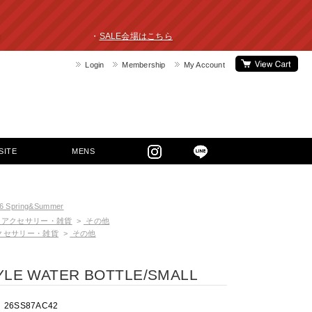
ライスダウン！ ・
SALE会場はこちら
Login
Membership
My Account
SITE
MENS
6 Spring&Summer
アクセサリー・雑貨
>
その他
クセサリー・雑貨
>
その他
YLE WATER BOTTLE/SMALL
26SS87AC42