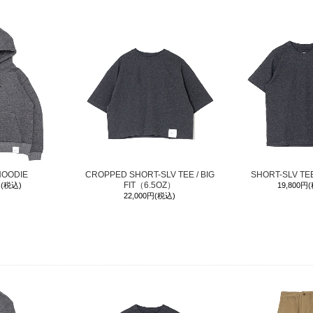
HOODIE
CROPPED SHORT-SLV TEE / BIG
SHORT-SLV T
FIT（6.5OZ）
円(税込)
19,800円
22,000円(税込)