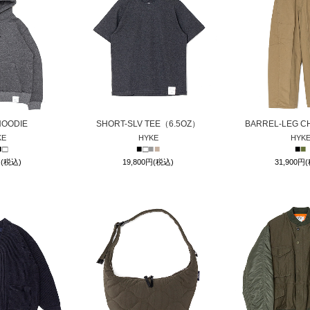
HOODIE
SHORT-SLV TEE（6.5OZ）
BARREL-LEG C
KE
HYKE
HYK
■
□
■
□
■
■
■
■
円(税込)
19,800円(税込)
31,900円