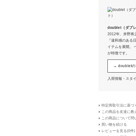
内ビン
サイズ
胴部
縦
キャップ
横
doublet（ダ
パッキン
容量
2012年、井野
『違和感のある日
実容量
イテムを展開。 
※画像を
が特徴です。
→ doubl
入荷情報・スタ
特定商取引法に基づく
この商品を友達に教
この商品について問
買い物を続ける
レビューを見る(0件)