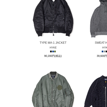
TYPE MA-1 JACKET
SWEAT 
HYKE
HY
■
■
■
■
■
90,200円(税込)
39,600