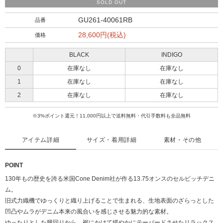
SOLD OUT
GU261-40061RB
品番
28,600円(税込)
価格
BLACK
INDIGO
0
在庫なし
在庫なし
1
在庫なし
在庫なし
2
在庫なし
在庫なし
※3%ポイント還元！11,000円以上で送料無料・代引手数料も全品無料
アイテム詳細
サイズ・着用詳細
素材・その他
POINT
130年もの歴史を誇る米国Cone Denim社が作る13.75オンスのセルビッチデニ
ム。
旧式力織機でゆっくりと織り上げることで生まれる、生地表面のざらっとした
凹凸やムラがデニム本来の風合いを感じさせる魅力的な素材。
ゆったりとした腿回りから、裾にかけて緩やかにテーパードさせたリラックス