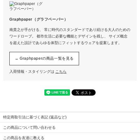
※画像をクリックすると拡大します
サイズ
0
1
2
Graphpaper（グラフペーパー）
着丈
106
106
108
南貴之が手がける、 常に時代のスタンダードであり続ける大人のための
ウエスト
35
38
41
ワードローブ。 都市生活に必要な機能とデザインを残し、 サイズ概念
ヒップ
54
59
61
を超えた設計であらゆる体型にフィットするウェアを提案します。
股上
35
35
36
股下
74
74
76
→ Graphpaperの商品一覧を見る
わたり幅
35
36
36
裾幅
24
25
25
入荷情報・スタイリングは
こちら
特定商取引法に基づく表記 (返品など)
この商品について問い合わせる
この商品を友達に教える