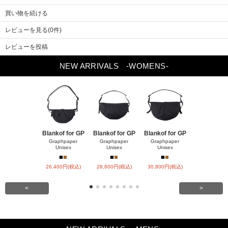
買い物を続ける
レビューを見る(0件)
レビューを投稿
Previou
Next
NEW ARRIVALS
-WOMENS-
s
Blankof for GP
Blankof for GP
Blankof for GP
TYPE MA-1
CKE
Graphpaper
Graphpaper
Graphpaper
Unisex
Unisex
Unisex
HYKE
■
■
■
■
■
■
■
■
■
26,400円(税込)
28,600円(税込)
30,800円(税込)
90,200円(税
<
>