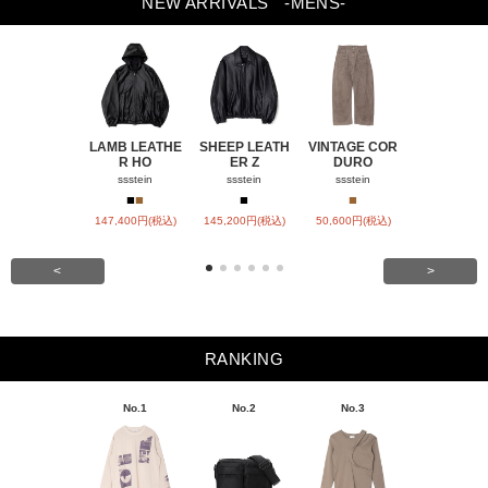
NEW ARRIVALS
-MENS-
LAMB LEATHE
SHEEP LEATH
VINTAGE COR
WINDFALL
R HO
ER Z
DURO
ACH
ssstein
ssstein
ssstein
visvim
■
■
■
■
■
147,400円(税込)
145,200円(税込)
50,600円(税込)
SOLD OU
<
>
RANKING
No.1
No.2
No.3
No.4