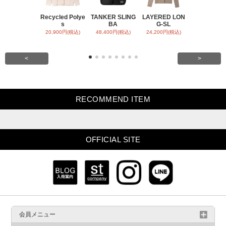
Recycled Polye
TANKER SLING
LAYERED LON
BACK SATI
s
BA
G-SL
ARR
20,900円(税込)
48,400円(税込)
24,200円(税込)
31,900円(税
<
>
RECOMMEND ITEM
OFFICIAL SITE
会員メニュー