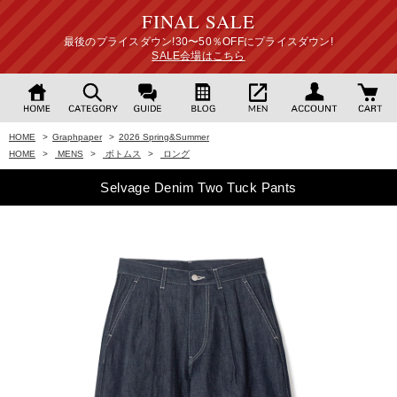
FINAL SALE
最後のプライスダウン!30〜50％OFFにプライスダウン!
SALE会場はこちら
HOME
>
Graphpaper
>
2026 Spring&Summer
HOME
>
MENS
>
ボトムス
>
ロング
Selvage Denim Two Tuck Pants