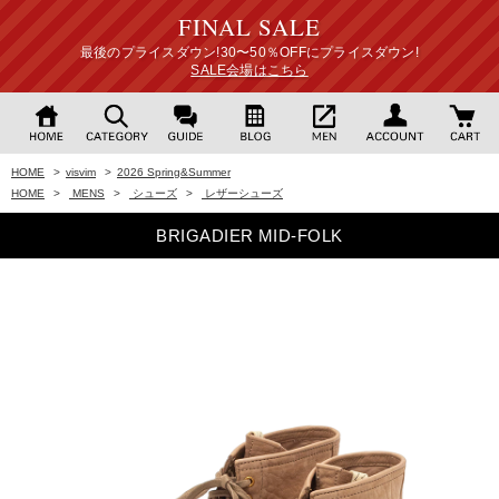
FINAL SALE
最後のプライスダウン!30〜50％OFFにプライスダウン!
SALE会場はこちら
HOME
>
visvim
>
2026 Spring&Summer
HOME
>
MENS
>
シューズ
>
レザーシューズ
BRIGADIER MID-FOLK