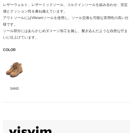
レザーウェルト、レザーミッドソール、コルクインソールを組み合わせ、安定
感とクッション性を兼ね備えています。
アウトソールにはVibramソールを使用し、ソール交換も可能な実用性の高い仕
様です。
ソール部分にはあらかじめダメージ加工を施し、履き込んだような自然な佇ま
いに仕上げています。
COLOR
SAND
アッパー
ラムレザー
JPサイズ
アウトソール
M9
Vibram/レザーアウトソール
27-27.5cm