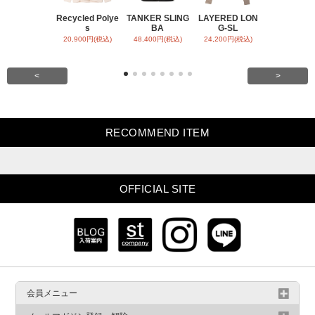
Recycled Polye
TANKER SLING
LAYERED LON
BACK SATI
s
BA
G-SL
ARR
20,900円(税込)
48,400円(税込)
24,200円(税込)
31,900円(税
<
>
RECOMMEND ITEM
OFFICIAL SITE
会員メニュー