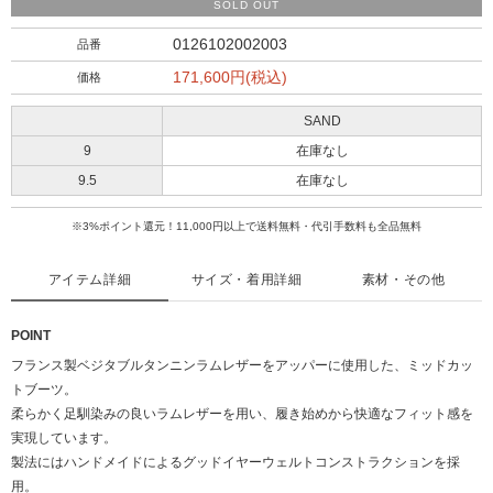
SOLD OUT
0126102002003
品番
171,600円(税込)
価格
SAND
9
在庫なし
9.5
在庫なし
※3%ポイント還元！11,000円以上で送料無料・代引手数料も全品無料
アイテム詳細
サイズ・着用詳細
素材・その他
POINT
フランス製ベジタブルタンニンラムレザーをアッパーに使用した、ミッドカッ
トブーツ。
柔らかく足馴染みの良いラムレザーを用い、履き始めから快適なフィット感を
実現しています。
製法にはハンドメイドによるグッドイヤーウェルトコンストラクションを採
用。