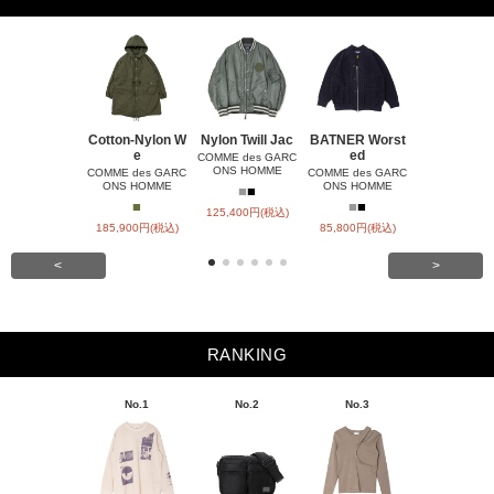
Cotton-Nylon W
Nylon Twill Jac
BATNER Worst
Nylon Rips
e
ed
Q
COMME des GARC
ONS HOMME
COMME des GARC
COMME des GARC
COMME des 
ONS HOMME
ONS HOMME
ONS HOM
■
■
■
■
■
■
■
125,400円(税込)
185,900円(税込)
85,800円(税込)
23,100円(税
<
>
RANKING
No.1
No.2
No.3
No.4