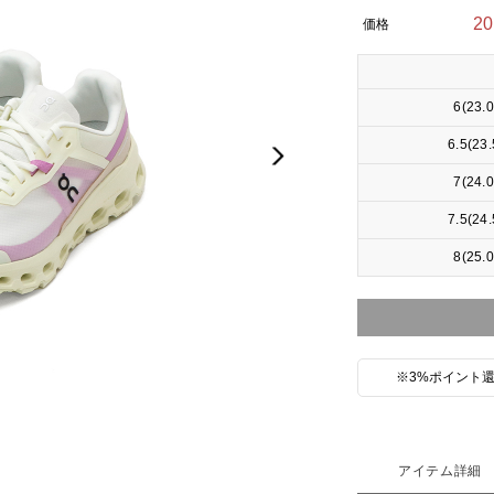
2
価格
6(23.
6.5(23
Next
7(24.
7.5(24
8(25.
※3%ポイント還
アイテム詳細