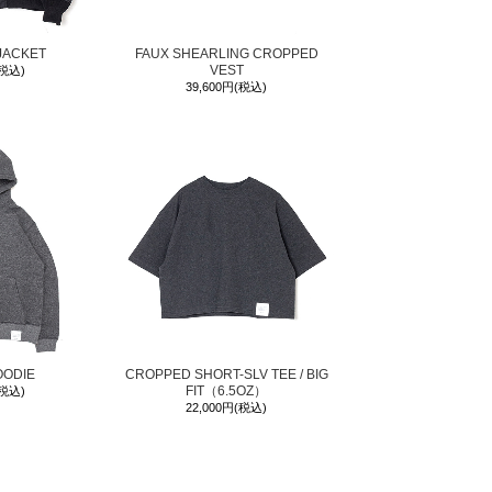
JACKET
FAUX SHEARLING CROPPED
VEST
(税込)
39,600円(税込)
OODIE
CROPPED SHORT-SLV TEE / BIG
FIT（6.5OZ）
(税込)
22,000円(税込)