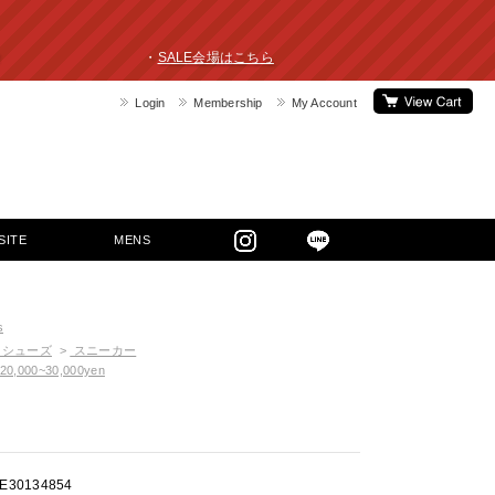
ライスダウン！ ・
SALE会場はこちら
Login
Membership
My Account
SITE
MENS
s
シューズ
>
スニーカー
20,000~30,000yen
2
E30134854