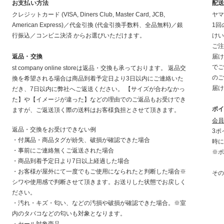
お支払い方法
配
クレジットカード (VISA, Diners Club, Master Card, JCB,
ヤマ
American Express)／代金引換 (代金引換手数料、全品無料)／銀
1回
行振込／コンビニ決済 からお選びいただけます。
けい
ご注
返品・交換
届け
でご
st company online storeは返品・交換も承っております。 返品交
のご
換を希望される場合は商品到着予定日より3日以内にご連絡いた
届け
だき、7日以内に弊社へご返送ください。 【サイズが合わなかっ
た】や【イメージが違った】などの理由でのご返品もお受けでき
ポ
ますが、ご返送頂く際の送料はお客様負担とさせて頂きます。
会員
返品・交換をお受けできない例
3ポ
・付属品・商品タグが紛失、破損が確認できた場合
時に
・事前にご連絡無くご返送された場合
※ポ
・商品到着予定日より7日以上経過した場合
・お客様が屋外にて一度でもご使用になられたと判断した場合※
その
シワや使用感で判断させて頂きます。お送りした状態でお戻しく
ださい。
・汚れ・キズ・匂い、などの汚損や破損が確認できた場合。※室
内のタバコなどの匂いも対象となります。