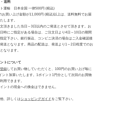
送・送料
ト運輸 日本全国 一律500円 (税込)
のお買い上げ金額が11,000円 (税込)以上は、送料無料でお届
たします。
文頂きました当日～3日以内のご発送とさせて頂きます。お
日時にご指定がある場合は、ご注文日より4日～10日の期間
指定下さい。銀行振込、コンビニ決済の場合はご入金確認後
発送となります。商品の配送は、発送より1～2日程度でのお
となります。
イントについて
登録
してお買い物していただくと、100円のお買い上げ毎に
イント加算いたします。1ポイント1円分として次回のお買物
利用できます。
イントの現金への換金はできません。
他、詳しくは
ショッピングガイド
をご覧下さい。