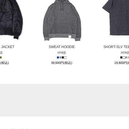
1 JACKET
SWEAT HOODIE
SHORT-SLV T
KE
HYKE
HYK
■
■
■
■
□
■
□
■
円(税込)
39,600円(税込)
19,800円