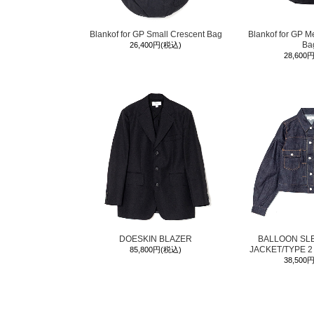
Blankof for GP Small Crescent Bag
Blankof for GP M
Ba
26,400円(税込)
28,600
DOESKIN BLAZER
BALLOON SL
JACKET/TYPE 2
85,800円(税込)
38,500