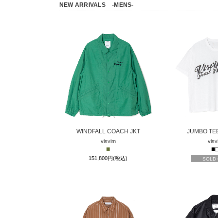
NEW ARRIVALS
-MENS-
WINDFALL COACH JKT
JUMBO TEE
visvim
visv
■
■
151,800円(税込)
SOLD