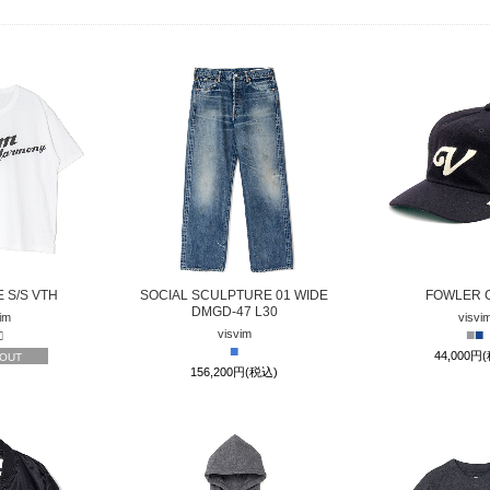
 S/S VTH
SOCIAL SCULPTURE 01 WIDE
FOWLER 
DMGD-47 L30
im
visvi
□
■
■
visvim
■
44,000円
 OUT
156,200円(税込)