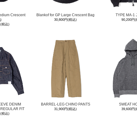
edium Crescent
Blankof for GP Large Crescent Bag
TYPE MA-1 
g
30,800円(税込)
90,200円
円(税込)
EEVE DENIM
BARREL-LEG CHINO PANTS
SWEAT H
 REGULAR FIT
31,900円(税込)
39,600円
円(税込)