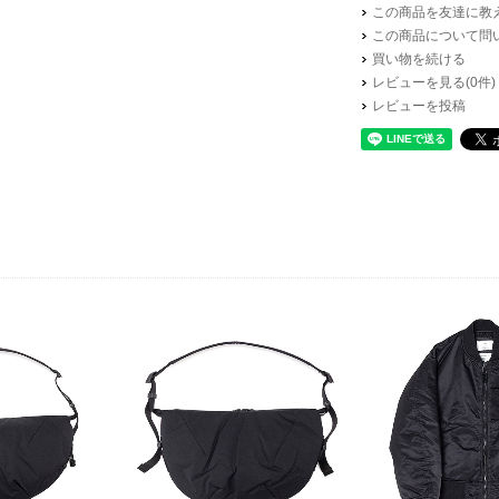
この商品を友達に教
この商品について問
表記サイズ
買い物を続ける
6
レビューを見る(0件)
6.5
レビューを投稿
7
7.5
8