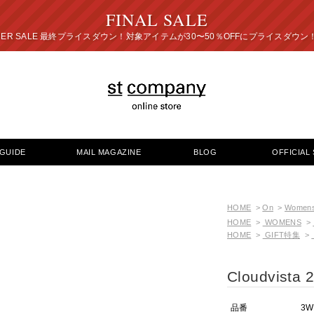
FINAL SALE
プライスダウン！対象アイテムが30〜50％OFFにプ
GUIDE
MAIL MAGAZINE
BLOG
OFFICIAL 
HOME
>
On
>
Women
HOME
>
WOMENS
>
HOME
>
GIFT特集
>
Cloudvista 
品番
3W