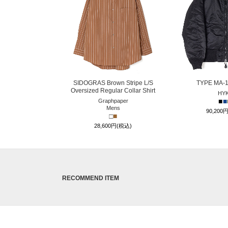
SIDOGRAS Brown Stripe L/S
TYPE MA-
Oversized Regular Collar Shirt
HY
■
■
Graphpaper
Mens
90,200
□
■
28,600円(税込)
RECOMMEND ITEM