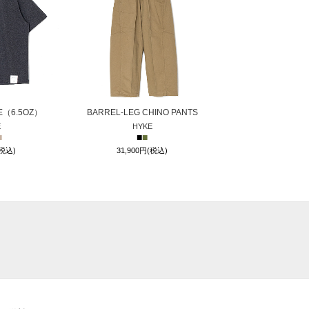
EE（6.5OZ）
BARREL-LEG CHINO PANTS
E
HYKE
■
■
■
(税込)
31,900円(税込)