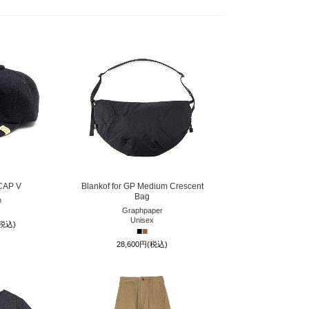
CAP V
Blankof for GP Medium Crescent
Bag
m
Graphpaper
Unisex
(税込)
■
■
28,600円(税込)