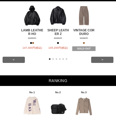
LAMB LEATHE
SHEEP LEATH
VINTAGE COR
WINDFALL
R HO
ER Z
DURO
ACH
ssstein
ssstein
ssstein
visvim
■
■
■
■
■
147,400円(税込)
145,200円(税込)
SOLD OUT
SOLD OU
<
>
RANKING
No.1
No.2
No.3
No.4