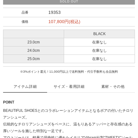
SOLD OUT
19353
品番
107,800円(税込)
価格
BLACK
23.0cm
在庫なし
24.0cm
在庫なし
25.0cm
在庫なし
※3%ポイント還元！11,000円以上で送料無料・代引手数料も全品無料
アイテム詳細
サイズ・着用詳細
素材・その他
POINT
BEAUTIFUL SHOESとのコラボレーションアイテムとなるボアの付いたチロリ
アンシューズ。
伝統的なチロリアンシューズをベースに、温もりあるアッパーと存在感のある
厚いソールを施した特別な一足です。
アウトソールは、軽量で屈曲性に優れたイタリアVibram社製“TWEETY”ソール