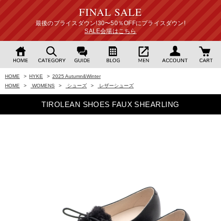
FINAL SALE
最後のプライスダウン!30〜50％OFFにプライスダウン!
SALE会場はこちら
HOME
>
HYKE
>
2025 Autumn&Winter
HOME
>
WOMENS
>
シューズ
>
レザーシューズ
TIROLEAN SHOES FAUX SHEARLING