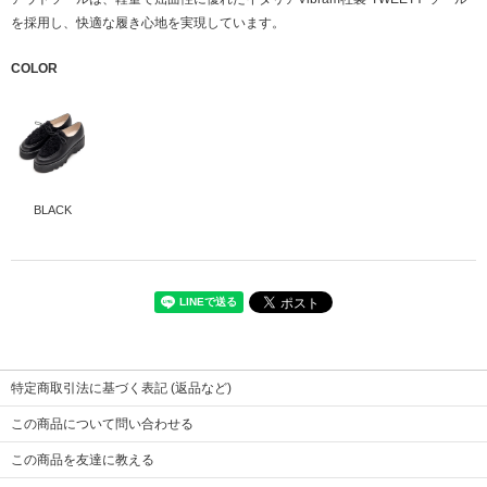
を採用し、快適な履き心地を実現しています。
COLOR
BLACK
サイズ
甲材
23.0cm
24.0cm
牛革ステア
25.0cm
ソール高さ
ライニング
4.5
4.5
牛革ステア
4.5
底材
EVA
特定商取引法に基づく表記 (返品など)
フェイクファー
ポリエステル100%
この商品について問い合わせる
この商品を友達に教える