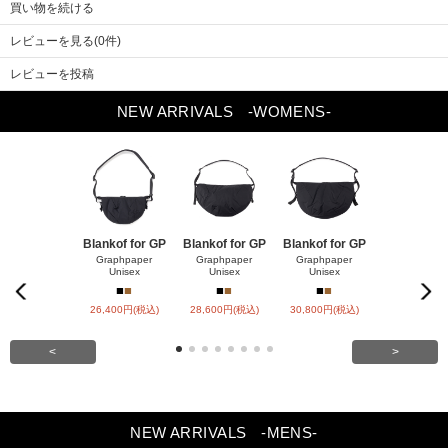
買い物を続ける
レビューを見る(0件)
レビューを投稿
NEW ARRIVALS
-WOMENS-
Blankof for GP
Blankof for GP
Blankof for GP
LAMB LEA
R HO
Graphpaper
Graphpaper
Graphpaper
Unisex
Unisex
Unisex
ssstein
Previou
■
■
■
■
■
■
Next
■
■
s
26,400円(税込)
28,600円(税込)
30,800円(税込)
147,400円(
<
>
NEW ARRIVALS
-MENS-