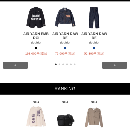
AIR YARN EMB
AIR YARN RAW
AIR YARN RAW
AIR YARN 
ROI
DE
DE
PA
doublet
doublet
doublet
doublet
■
■
■
■
■
198,000円(税込)
75,900円(税込)
52,800円(税込)
57,200円(税
<
>
RANKING
No.1
No.2
No.3
No.4