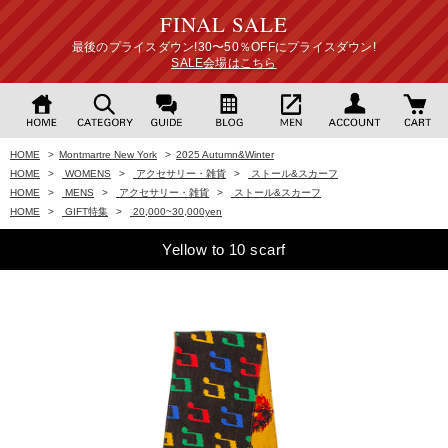
FINAL SALE
最後のプライスダウン!30〜50％OFFにプライスダウン!
SALE会場はこちら
HOME
>
Montmartre New York
>
2025 Autumn&Winter
HOME
>
WOMENS
>
アクセサリー・雑貨
>
ストール&スカーフ
HOME
>
MENS
>
アクセサリー・雑貨
>
ストール&スカーフ
HOME
>
GIFT特集
>
20,000~30,000yen
Yellow to 10 scarf