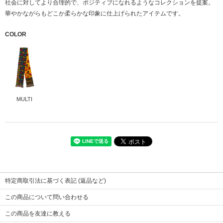
社会に対してより合理的で、ポジティブになれるようなコレクションを提案。
華やかながらもどこか柔らかな印象に仕上げられたアイテムです。
COLOR
MULTI
本体
アクリル100％
※画像をクリックすると拡大します
特定商取引法に基づく表記 (返品など)
サイズ
ONE
この商品について問い合わせる
全長(フリンジ含む)
212
幅
20
この商品を友達に教える