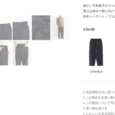
細かい千鳥格子のウー
股上は深めで裾に向け
秋冬シーズントップス
COLOR
CHA×BLK
特定商取引法に基づく
この商品を友達に教
表地
この商品について問
裏地
買い物を続ける
レビューを見る(0件)