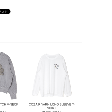
クリックすると拡大します
XS
S
M
L
91
94
98
99
36
37
38
40
59
60
60
61
34
35
40
42
61
63
64
68
37
38
38
40
20
20.5
21.5
22
ATCH V-NECK
CO2 AIR YARN LONG SLEEVE T-
SHIRT