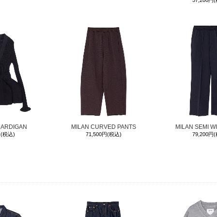
57,200円
CARDIGAN
MILAN CURVED PANTS
MILAN SEMI W
円(税込)
71,500円(税込)
79,200円