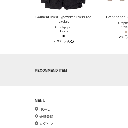
Garment Dyed Typewriter Oversized
Graphpaper 3
Jacket
Graphp
Unis
Graphpaper
■
Unisex
■
5,280
58,300円(税込)
RECOMMEND ITEM
MENU
HOME
会員登録
ログイン