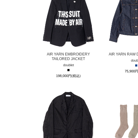
AIR YARN EMBROIDERY
AIR YARN RAW 
TAILORED JACKET
doub
■
doublet
■
75,900
198,000円(税込)