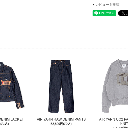
レビューを投稿
※画像を
サイズ
着丈
ウエスト
ヒップ
股上
股下
わたり幅
裾幅
DENIM JACKET
AIR YARN RAW DENIM PANTS
AIR YARN CO2 P
KNIT
円(税込)
52,800円(税込)