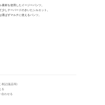
ル素材を使用したイージーパンツ。
て少しテーパードのきいたシルエット。
は選ばずマルチに使えるパンツ。
表記(返品等)
える
毛100%
い合わせる
キュプラ100%