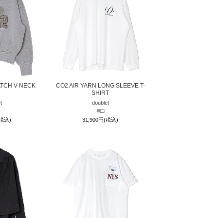
ATCH V-NECK
CO2 AIR YARN LONG SLEEVE T-
SHIRT
t
doublet
■
□
(税込)
31,900円(税込)