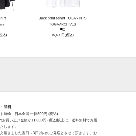
hirt
Back print t-shirt TOGA x NTS
awa
TOGA ARCHIVES
■
□
(税込)
15,400円(税込)
送・送料
ト運輸 日本全国 一律500円 (税込)
のお買い上げ金額が11,000円 (税込)以上は、送料無料でお届
たします。
文頂きました当日～3日以内のご発送とさせて頂きます。お