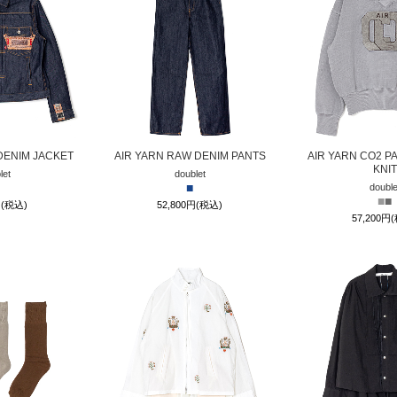
DENIM JACKET
AIR YARN RAW DENIM PANTS
AIR YARN CO2 P
KNIT
let
doublet
■
double
■
■
円(税込)
52,800円(税込)
57,200円