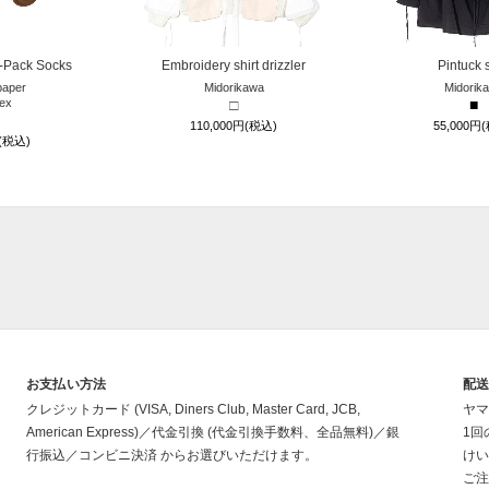
-Pack Socks
Embroidery shirt drizzler
Pintuck s
aper
Midorikawa
Midorik
ex
□
■
110,000円(税込)
55,000円
円(税込)
お支払い方法
配
クレジットカード (VISA, Diners Club, Master Card, JCB,
ヤマ
American Express)／代金引換 (代金引換手数料、全品無料)／銀
1回
行振込／コンビニ決済 からお選びいただけます。
けい
ご注