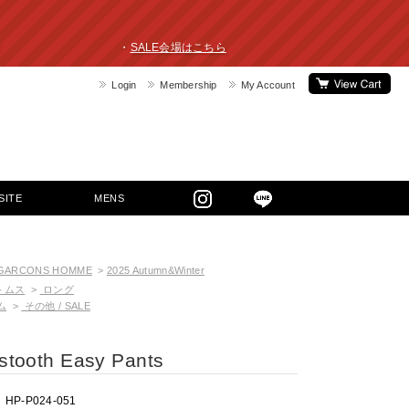
ライスダウン！ ・
SALE会場はこちら
Login
Membership
My Account
SITE
MENS
 GARCONS HOMME
>
2025 Autumn&Winter
トムス
>
ロング
ム
>
その他 / SALE
tooth Easy Pants
HP-P024-051