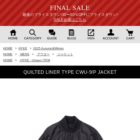
FINAL SALE
最後のプライスダウン!30〜50％OFFにプライスダウン!
SALE会場はこちら
HOME
>
HYKE
>
2025 Autumn&Winter
HOME
>
MENS
>
アウター
>
ジャケット
HOME
>
HYKE - Unisex ITEM
QUILTED LINER TYPE CWU-9/P JACKET