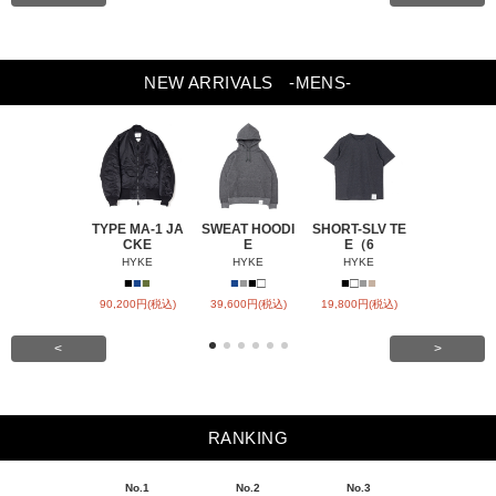
NEW ARRIVALS
-MENS-
TYPE MA-1 JA
SWEAT HOODI
SHORT-SLV TE
BARREL-L
CKE
E
E（6
CHIN
HYKE
HYKE
HYKE
HYKE
■
■
■
■
■
■
□
■
□
■
■
■
■
90,200円(税込)
39,600円(税込)
19,800円(税込)
31,900円(税
<
>
RANKING
No.1
No.2
No.3
No.4