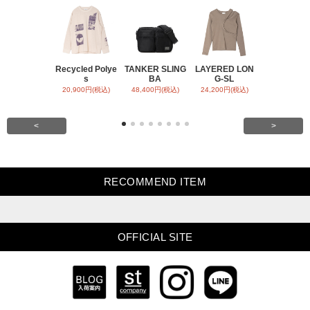
Recycled Polye
TANKER SLING
LAYERED LON
BACK SATI
s
BA
G-SL
ARR
20,900円(税込)
48,400円(税込)
24,200円(税込)
31,900円(税
<
>
RECOMMEND ITEM
OFFICIAL SITE