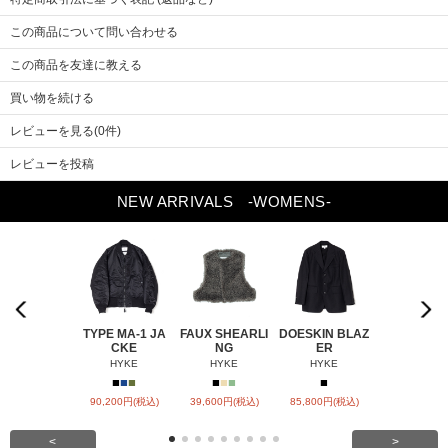
別布
ポリエステル100%
この商品について問い合わせる
リブ部分
ポリエステル90% ナイロン9% ポリウレタン1%
サイズ
01
02
04
05
この商品を友達に教える
着丈
68
70
76
78
※画像をクリックすると拡大します
肩幅
55
56
57
59
買い物を続ける
袖丈
56
60
65
66
レビューを見る(0件)
袖口
8
8
8.5
8.5
レビューを投稿
アームホール
28
30
31
32
身幅
63
65
70
71
NEW ARRIVALS
-WOMENS-
裾幅
68
70
73
75
Previou
Next
s
TYPE MA-1 JA
FAUX SHEARLI
DOESKIN BLAZ
DOESKIN S
CKE
NG
ER
VEL
HYKE
HYKE
HYKE
HYKE
■
■
■
■
■
■
■
■
90,200円(税込)
39,600円(税込)
85,800円(税込)
79,200円(税
<
>