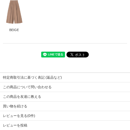
BEIGE
表地
綿75% ポリエステル25%
裏地
ポリエステル100%
サイズ
01
02
特定商取引法に基づく表記 (返品など)
※画像をクリックすると拡大します
着丈
105
108
この商品について問い合わせる
ウエスト
32.5
34
この商品を友達に教える
ヒップ
66
67.5
股上
44
45
買い物を続ける
股下
73
74.5
レビューを見る(0件)
わたり幅
44.5
46
レビューを投稿
裾幅
54
54.5