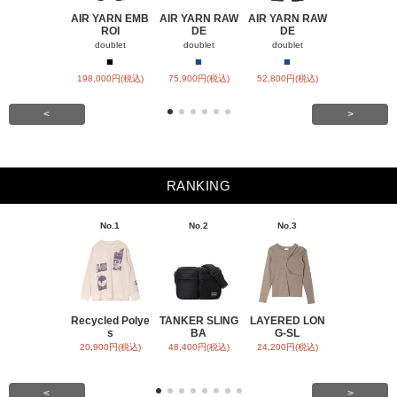
AIR YARN EMB
AIR YARN RAW
AIR YARN RAW
AIR YARN 
ROI
DE
DE
PA
doublet
doublet
doublet
doublet
■
■
■
■
■
198,000円(税込)
75,900円(税込)
52,800円(税込)
57,200円(税
<
>
RANKING
No.1
No.2
No.3
No.4
Recycled Polye
TANKER SLING
LAYERED LON
BACK SATI
s
BA
G-SL
ARR
20,900円(税込)
48,400円(税込)
24,200円(税込)
31,900円(税
<
>