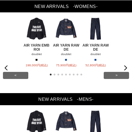
NEW ARRIVALS
-WOMENS-
AIR YARN EMB
AIR YARN RAW
AIR YARN RAW
AIR YARN 
ROI
DE
DE
PA
doublet
doublet
doublet
doublet
■
■
■
■
■
Previou
198,000円(税込)
75,900円(税込)
52,800円(税込)
57,200円(税
Next
s
<
>
NEW ARRIVALS
-MENS-