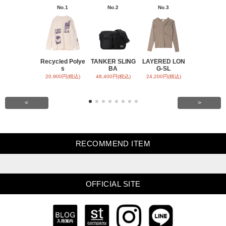
No.1
No.2
No.3
No.4
Recycled Polye
TANKER SLING
LAYERED LON
BACK SATI
s
BA
G-SL
ARR
20,900円(税込)
48,400円(税込)
24,200円(税込)
31,900円(税
<
>
RECOMMEND ITEM
OFFICIAL SITE