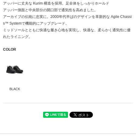
アッパーに丈夫な Kurim 構造を採用。足全体をしっかりホールド
アッパー側面と中央部分の開口部で通気性を高めました。
アーカイブの伝統に忠実に。2000年代半ばのデザインを革新的な Agile Chassi
s™ Systemで機能的にアップグレード。
ミッドソールとともに快適な履き心地を実現し、快適な、柔らかく通気性に優
れたライニング。
COLOR
BLACK
アッパー
合成繊維/テキスタイル
インソール
テキスタイル
アウトソール
ラバー