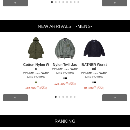
<
>
NEW ARRIVALS
-MENS-
Cotton-Nylon W
Nylon Twill Jac
BATNER Worst
Nylon Rips
e
ed
Q
COMME des GARC
ONS HOMME
COMME des GARC
COMME des GARC
COMME des 
ONS HOMME
ONS HOMME
ONS HOM
■
■
■
■
■
■
■
125,400円(税込)
185,900円(税込)
85,800円(税込)
23,100円(税
<
>
RANKING