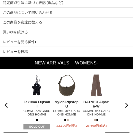
特定商取引法に基づく表記 (返品など)
この商品について問い合わせる
この商品を友達に教える
買い物を続ける
レビューを見る(0件)
レビューを投稿
NEW ARRIVALS
-WOMENS-
Takuma Fujisak
Nylon Ripstop
BATNER Alpac
Bleached-fi
Previou
Next
i
Q
a-W
COMME des 
s
ONS HOM
COMME des GARC
COMME des GARC
COMME des GARC
ONS HOMME
ONS HOMME
ONS HOMME
■
■
■
■
■
■
■
■
24,200円(税
23,100円(税込)
28,600円(税込)
SOLD OUT