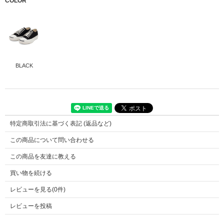
COLOR
BLACK
アッパー
JPサイズ
キャンバス
特定商取引法に基づく表記 (返品など)
4.5
アウトソール
23.0cm
ラバー
この商品について問い合わせる
5
23.5cm
5.5
24.0cm
この商品を友達に教える
6
24.5cm
買い物を続ける
6.5
25.0cm
レビューを見る(0件)
7
25.5cm
7.5
26.0cm
レビューを投稿
8
26.5cm