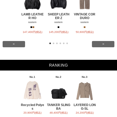
LAMB LEATHE
SHEEP LEATH
VINTAGE COR
WINDFALL
R HO
ER Z
DURO
ACH
ssstein
ssstein
ssstein
visvim
■
■
■
■
■
147,400円(税込)
145,200円(税込)
50,600円(税込)
SOLD OU
<
>
RANKING
No.1
No.2
No.3
No.4
Recycled Polye
TANKER SLING
LAYERED LON
BACK SATI
s
BA
G-SL
ARR
20,900円(税込)
48,400円(税込)
24,200円(税込)
31,900円(税