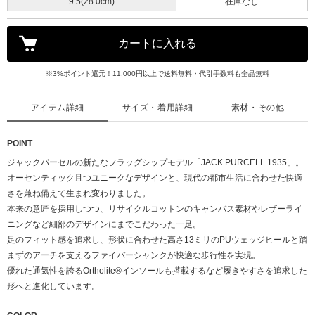
9.5(28.0cm)
在庫なし
※3%ポイント還元！11,000円以上で送料無料・代引手数料も全品無料
アイテム詳細
サイズ・着用詳細
素材・その他
POINT
ジャックパーセルの新たなフラッグシップモデル「JACK PURCELL 1935」。
オーセンティック且つユニークなデザインと、現代の都市生活に合わせた快適
さを兼ね備えて生まれ変わりました。
本来の意匠を採用しつつ、リサイクルコットンのキャンバス素材やレザーライ
ニングなど細部のデザインにまでこだわった一足。
足のフィット感を追求し、形状に合わせた高さ13ミリのPUウェッジヒールと踏
まずのアーチを支えるファイバーシャンクが快適な歩行性を実現。
優れた通気性を誇るOrtholite®インソールも搭載するなど履きやすさを追求した
形へと進化しています。