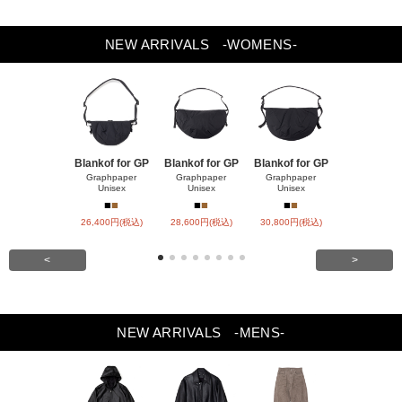
8.5
27.0cm
9
27.5cm
Previou
Next
NEW ARRIVALS
-WOMENS-
s
9.5
28.0cm
Blankof for GP
Blankof for GP
Blankof for GP
LAMB LEA
R HO
Graphpaper
Graphpaper
Graphpaper
Unisex
Unisex
Unisex
ssstein
■
■
■
■
■
■
■
■
26,400円(税込)
28,600円(税込)
30,800円(税込)
147,400円(
<
>
NEW ARRIVALS
-MENS-