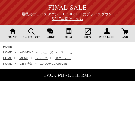
FINAL SALE
最後のプライスダウン!30〜50％OFFにプライスダウン!
SALE会場はこちら
HOME
HOME
>
WOMENS
>
シューズ
>
スニーカー
HOME
>
MENS
>
シューズ
>
スニーカー
HOME
>
GIFT特集
>
10,000~20,000yen
JACK PURCELL 1935