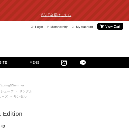
ライスダウン！ ・
SALE会場はこちら
Login
Membership
My Account
SITE
MENS
 Spring&Summer
シューズ
>
サンダル
ューズ
>
サンダル
Edition
343