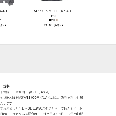
OODIE
SHORT-SLV TEE（6.5OZ）
E
HYKE
□
■
□
■
■
(税込)
19,800円(税込)
送・送料
ト運輸 日本全国 一律500円 (税込)
のお買い上げ金額が11,000円 (税込)以上は、送料無料でお届
たします。
文頂きました当日～3日以内のご発送とさせて頂きます。お
日時にご指定がある場合は、ご注文日より4日～10日の期間