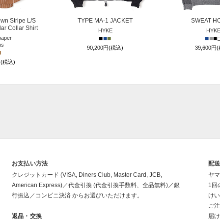
n Stripe L/S
TYPE MA-1 JACKET
SWEAT H
r Collar Shirt
HYKE
HYK
■
■
■
■
■
■
aper
ns
90,200円(税込)
39,600円
■
円(税込)
お支払い方法
配
クレジットカード (VISA, Diners Club, Master Card, JCB,
ヤマ
American Express)／代金引換 (代金引換手数料、全品無料)／銀
1回
行振込／コンビニ決済 からお選びいただけます。
けい
ご注
返品・交換
届け