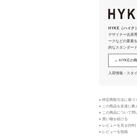
素
サイズ
ソール高さ
HYKE（ハイク
デザイナー吉原
ークなどの要素
的なスタンダー
→ HYKE
入荷情報・スタ
特定商取引法に基づく
この商品を友達に教
この商品について問
買い物を続ける
レビューを見る(0件)
レビューを投稿