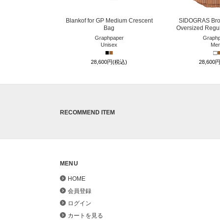
Blankof for GP Medium Crescent
SIDOGRAS Brow
Bag
Oversized Regula
Graphpaper
Graphp
Unisex
Me
■
■
□
28,600円(税込)
28,600
RECOMMEND ITEM
MENU
HOME
会員登録
ログイン
カートを見る