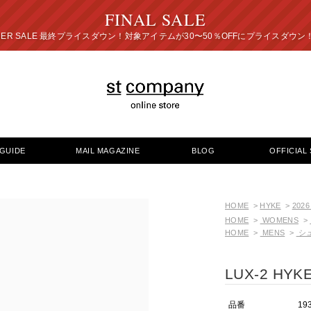
FINAL SALE
プライスダウン！対象アイテムが30〜50％OFFにプ
GUIDE
MAIL MAGAZINE
BLOG
OFFICIAL 
HOME
>
HYKE
>
2026
HOME
>
WOMENS
>
HOME
>
MENS
>
シ
LUX-2 HYKE 
品番
19