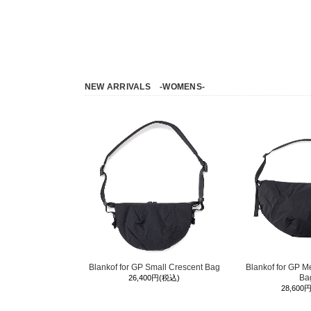
NEW ARRIVALS
-WOMENS-
Blankof for GP Small Crescent Bag
Blankof for GP M
Ba
26,400円(税込)
28,600