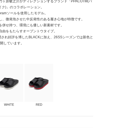
ヶ原敏之介がディレクションするブランド「PPACOTM(パ
ハイク)」のコラボレーション。
bramソールを使用したモデル。
し、微発泡させた中反発性のある履き心地が特徴です。
を併せ持つ、環境にも優しい新素材です。
自由をもたらすオープントウタイプ。
展開され好評を博したBLACKに加え、26SSシーズンでは新色と
が展開しています。
WHITE
RED