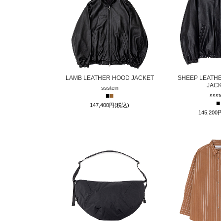
LAMB LEATHER HOOD JACKET
SHEEP LEATHE
JAC
ssstein
■
■
ssst
■
147,400円(税込)
145,20