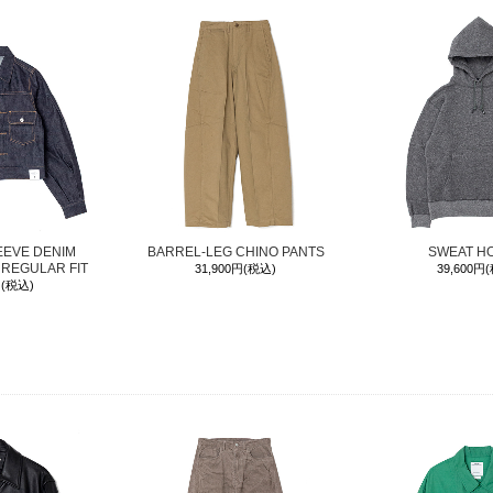
EEVE DENIM
BARREL-LEG CHINO PANTS
SWEAT H
 REGULAR FIT
31,900円(税込)
39,600円
円(税込)