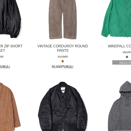
R ZIP SHORT
VINTAGE CORDUROY ROUND
WINDFALL C
KET
PANTS
visvi
■
ein
ssstein
■
SOLD O
0円(税込)
50,600円(税込)