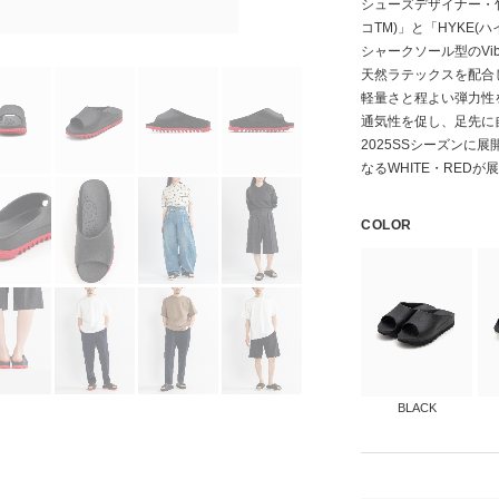
シューズデザイナー・竹
コTM)」と「HYKE(
シャークソール型のVi
天然ラテックスを配合
軽量さと程よい弾力性
通気性を促し、足先に
2025SSシーズンに
なるWHITE・RED
COLOR
BLACK