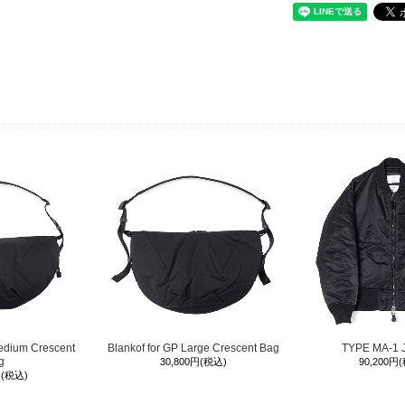
edium Crescent
Blankof for GP Large Crescent Bag
TYPE MA-1 
g
30,800円(税込)
90,200円
円(税込)