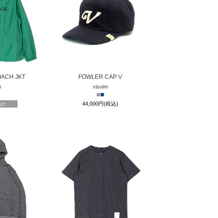
OACH JKT
FOWLER CAP V
m
visvim
■
■
44,000円(税込)
UT