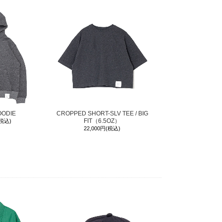
OODIE
CROPPED SHORT-SLV TEE / BIG
FIT（6.5OZ）
(税込)
22,000円(税込)