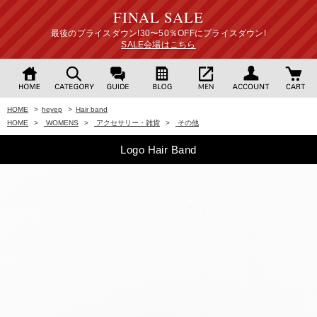
FINAL SALE
最後のプライスダウン!30〜50％OFFにプライスダウン!
SALE会場はこちら
HOME
>
heyep
>
Hair band
HOME
>
WOMENS
>
アクセサリー・雑貨
>
その他
Logo Hair Band