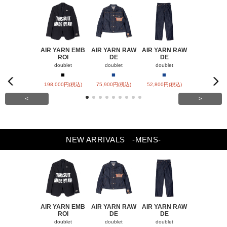
AIR YARN EMB
AIR YARN RAW
AIR YARN RAW
AIR YARN 
ROI
DE
DE
PA
doublet
doublet
doublet
doublet
■
■
■
■
■
Previou
Next
198,000円(税込)
75,900円(税込)
52,800円(税込)
57,200円(税
s
<
>
NEW ARRIVALS
-MENS-
AIR YARN EMB
AIR YARN RAW
AIR YARN RAW
AIR YARN 
ROI
DE
DE
PA
doublet
doublet
doublet
doublet