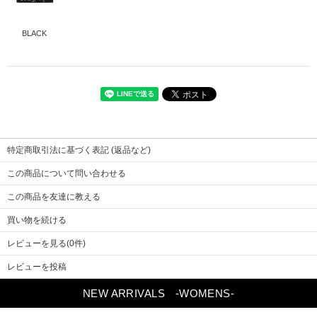
BLACK
本体
サイズ
ポリエステル70% レーヨン25% ポリウレタン5%
FREE
長さ
22
幅
6
特定商取引法に基づく表記 (返品など)
この商品について問い合わせる
この商品を友達に教える
買い物を続ける
レビューを見る(0件)
レビューを投稿
NEW ARRIVALS
-WOMENS-