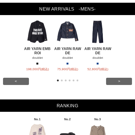
NEW ARRIVALS
-MENS-
AIR YARN EMB
AIR YARN RAW
AIR YARN RAW
AIR YARN 
ROI
DE
DE
PA
doublet
doublet
doublet
doublet
■
■
■
■
■
198,000円(税込)
75,900円(税込)
52,800円(税込)
57,200円(税
<
>
RANKING
No.1
No.2
No.3
No.4