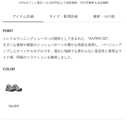
※3%ポイント還元！11,000円以上で送料無料・代引手数料も全品無料
アイテム詳細
サイズ・着用詳細
素材・その他
POINT
トレイルランニングシューズへの賛辞として生まれた、″XA PRO 3D″。
モダンな素材や最新のメッシュパターンや豊かな色彩を採用し、バージョンア
ップしたオリジナルモデルです。濡れた地面でも変わらない安定性と着実なラ
イド感、同様のトラクションを確保しました。
COLOR
SILVER