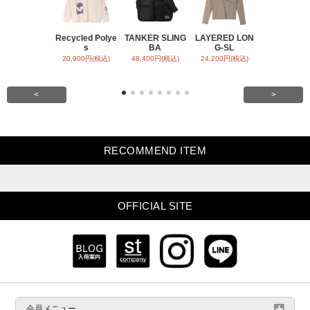
Recycled Polye
TANKER SLING
LAYERED LON
BACK SATI
s
BA
G-SL
ARR
20,900円(税込)
48,400円(税込)
24,200円(税込)
31,900円(税
<
>
RECOMMEND ITEM
OFFICIAL SITE
会員メニュー