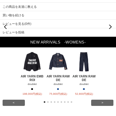
この商品を友達に教える
買い物を続ける
レビューを見る(0件)
Previou
Next
s
レビューを投稿
NEW ARRIVALS
-WOMENS-
AIR YARN EMB
AIR YARN RAW
AIR YARN RAW
AIR YARN 
ROI
DE
DE
PA
doublet
doublet
doublet
doublet
■
■
■
■
■
198,000円(税込)
75,900円(税込)
52,800円(税込)
57,200円(税
<
>