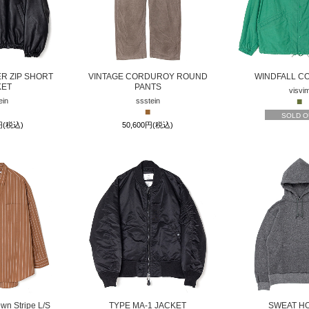
R ZIP SHORT
VINTAGE CORDUROY ROUND
WINDFALL C
KET
PANTS
visvi
■
ein
ssstein
■
SOLD O
0円(税込)
50,600円(税込)
n Stripe L/S
TYPE MA-1 JACKET
SWEAT H