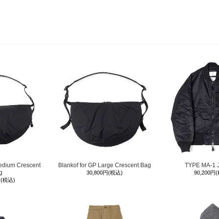
肩幅
アームホー
身幅
裾幅
edium Crescent
Blankof for GP Large Crescent Bag
TYPE MA-1 
g
30,800円(税込)
90,200円
円(税込)