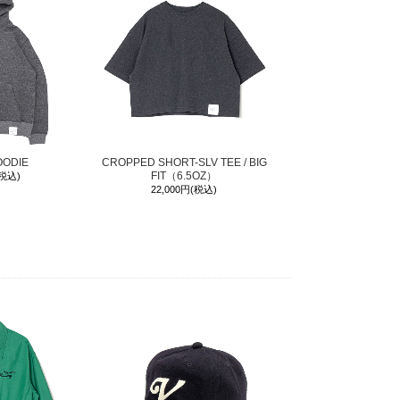
OODIE
CROPPED SHORT-SLV TEE / BIG
FIT（6.5OZ）
(税込)
22,000円(税込)