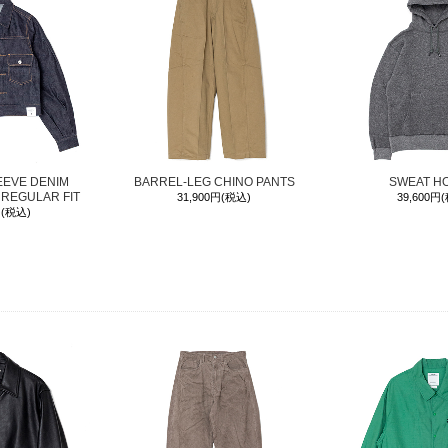
EEVE DENIM
BARREL-LEG CHINO PANTS
SWEAT H
 REGULAR FIT
31,900円(税込)
39,600円
円(税込)