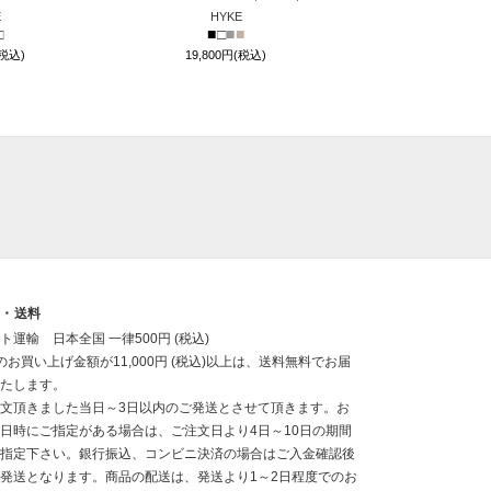
E
HYKE
□
■
□
■
■
(税込)
19,800円(税込)
送・送料
ト運輸 日本全国 一律500円 (税込)
のお買い上げ金額が11,000円 (税込)以上は、送料無料でお届
たします。
文頂きました当日～3日以内のご発送とさせて頂きます。お
日時にご指定がある場合は、ご注文日より4日～10日の期間
指定下さい。銀行振込、コンビニ決済の場合はご入金確認後
発送となります。商品の配送は、発送より1～2日程度でのお