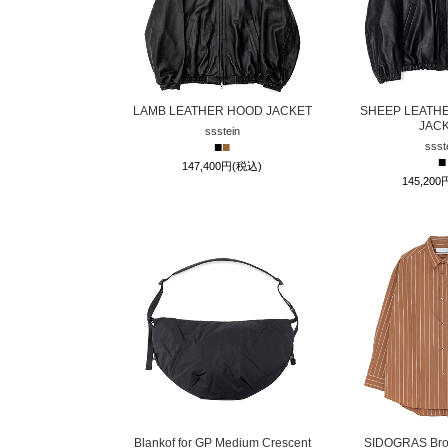
LAMB LEATHER HOOD JACKET
SHEEP LEATHE
JAC
ssstein
■
■
ssst
■
147,400円(税込)
145,20
Blankof for GP Medium Crescent
SIDOGRAS Brow