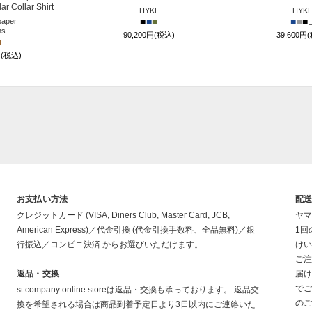
r Collar Shirt
HYKE
HYK
■
■
■
■
■
■
aper
ns
90,200円(税込)
39,600円
■
円(税込)
お支払い方法
配
クレジットカード (VISA, Diners Club, Master Card, JCB,
ヤマ
American Express)／代金引換 (代金引換手数料、全品無料)／銀
1回
行振込／コンビニ決済 からお選びいただけます。
けい
ご注
返品・交換
届け
でご
st company online storeは返品・交換も承っております。 返品交
のご
換を希望される場合は商品到着予定日より3日以内にご連絡いた