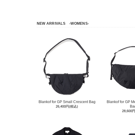
NEW ARRIVALS
-WOMENS-
Blankof for GP Small Crescent Bag
Blankof for GP M
Ba
26,400円(税込)
28,600