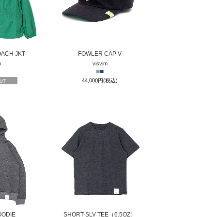
OACH JKT
FOWLER CAP V
m
visvim
■
■
44,000円(税込)
UT
OODIE
SHORT-SLV TEE（6.5OZ）