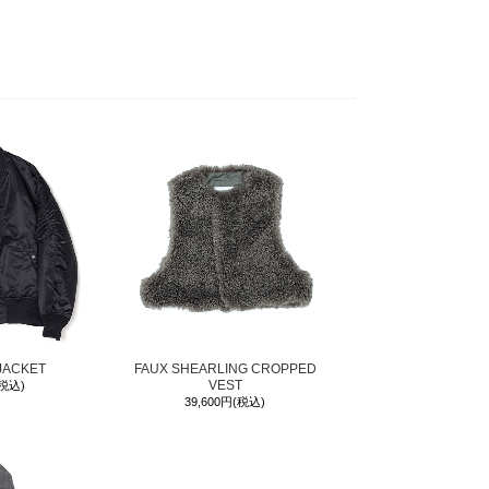
30
31
ル
20
20
32
35
32
35
JACKET
FAUX SHEARLING CROPPED
VEST
(税込)
39,600円(税込)