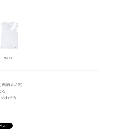
WHITE
表記(返品等)
える
綿100％
い合わせる
クリックすると拡大します
01
02
51
52