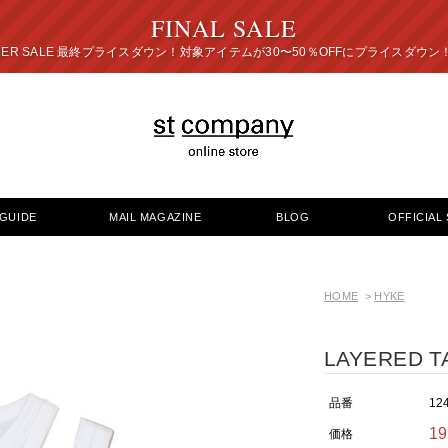
FINAL SALE
プライスダウン！対象アイテムが30〜50％OFFにプ
GUIDE
MAIL MAGAZINE
BLOG
OFFICIAL 
HOME
>
HYKE
LAYERED T
品番
12
1
価格