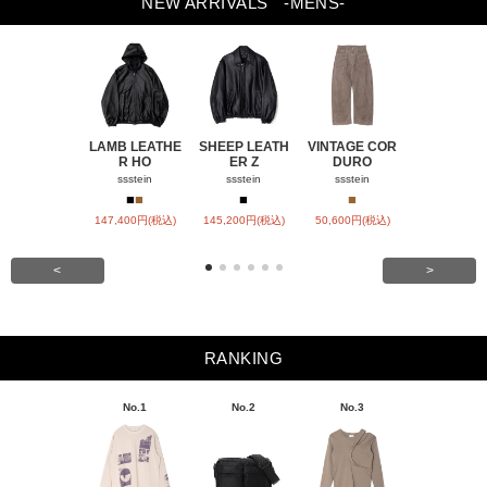
NEW ARRIVALS
-MENS-
LAMB LEATHE
SHEEP LEATH
VINTAGE COR
WINDFALL
R HO
ER Z
DURO
ACH
ssstein
ssstein
ssstein
visvim
■
■
■
■
■
147,400円(税込)
145,200円(税込)
50,600円(税込)
SOLD OU
<
>
RANKING
No.1
No.2
No.3
No.4