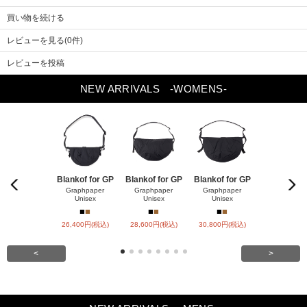
買い物を続ける
レビューを見る(0件)
レビューを投稿
NEW ARRIVALS
-WOMENS-
Blankof for GP
Blankof for GP
Blankof for GP
LAMB LEA
R HO
Graphpaper
Graphpaper
Graphpaper
Unisex
Unisex
Unisex
ssstein
■
■
■
■
■
■
■
■
26,400円(税込)
28,600円(税込)
30,800円(税込)
147,400円(
<
>