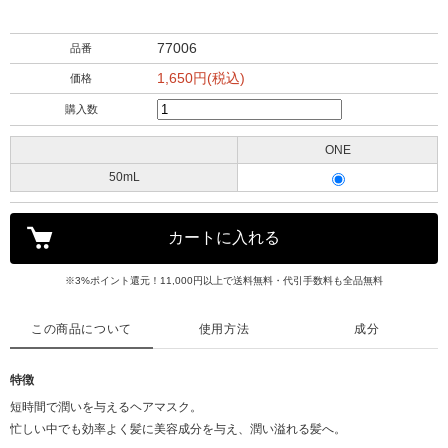
77006
品番
1,650円(税込)
価格
購入数
ONE
50mL
※3%ポイント還元！11,000円以上で送料無料・代引手数料も全品無料
この商品について
使用方法
成分
特徴
短時間で潤いを与えるヘアマスク。
忙しい中でも効率よく髪に美容成分を与え、潤い溢れる髪へ。