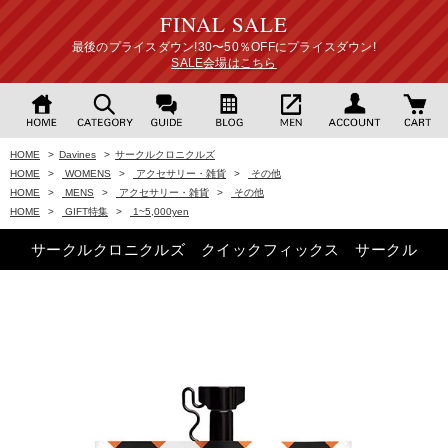
FINAL SALE
最後のプライスダウン!30〜50％OFFにプライスダウン!
SALE会場はこちら
HOME
>
Davines
>
サークルクロニクルズ
HOME
>
WOMENS
>
アクセサリー・雑貨
>
その他
HOME
>
MENS
>
アクセサリー・雑貨
>
その他
HOME
>
GIFT特集
>
1~5,000yen
サークルクロニクルズ クイックフィックス サークル