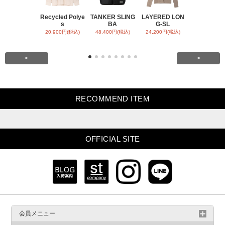
Recycled Polye
TANKER SLING
LAYERED LON
BACK SATI
s
BA
G-SL
ARR
20,900円(税込)
48,400円(税込)
24,200円(税込)
31,900円(税
<
>
RECOMMEND ITEM
OFFICIAL SITE
会員メニュー