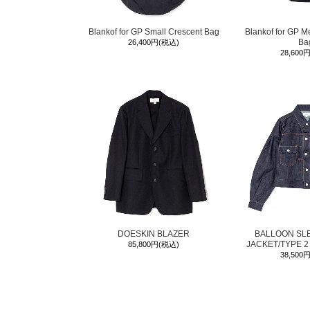
Blankof for GP Small Crescent Bag
Blankof for GP M
Ba
26,400円(税込)
28,600
DOESKIN BLAZER
BALLOON SL
JACKET/TYPE 2
85,800円(税込)
38,500