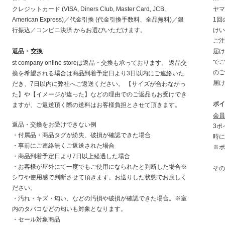
クレジットカード (VISA, Diners Club, Master Card, JCB,
ヤマ
American Express)／代金引換 (代金引換手数料、全品無料)／銀
1回
行振込／コンビニ決済 からお選びいただけます。
けい
ご注
返品・交換
届け
でご
st company online storeは返品・交換も承っております。 返品交
のご
換を希望される場合は商品到着予定日より3日以内にご連絡いた
届け
だき、7日以内に弊社へご返送ください。 【サイズが合わなかっ
た】や【イメージが違った】などの理由でのご返品もお受けでき
ポ
ますが、ご返送頂く際の送料はお客様負担とさせて頂きます。
会員
返品・交換をお受けできない例
3ポ
・付属品・商品タグが紛失、破損が確認できた場合
時に
・事前にご連絡無くご返送された場合
※ポ
・商品到着予定日より7日以上経過した場合
・お客様が屋外にて一度でもご使用になられたと判断した場合※
その
シワや使用感で判断させて頂きます。お送りした状態でお戻しく
ださい。
・汚れ・キズ・匂い、などの汚損や破損が確認できた場合。※室
内のタバコなどの匂いも対象となります。
・セール対象商品