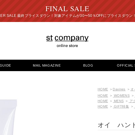
FINAL SALE
プライスダウン！対象アイテムが30〜50％OFFにプ
GUIDE
MAIL MAGAZINE
BLOG
OFFICIAL 
HOME
>
Davines
>
オ
HOME
>
WOMENS
>
HOME
>
MENS
>
ア
HOME
>
GIFT特集
>
オイ ハン