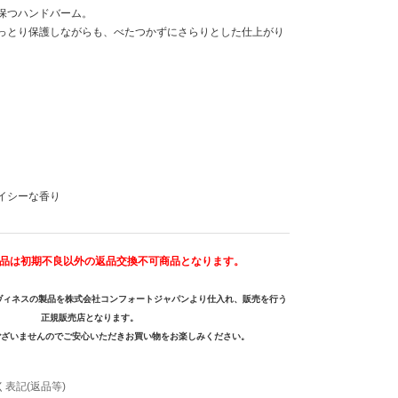
保つハンドバーム。
っとり保護しながらも、べたつかずにさらりとした仕上がり
イシーな香り
品は初期不良以外の返品交換不可商品となります。
はダヴィネスの製品を株式会社コンフォートジャパンより仕入れ、販売を行う
正規販売店となります。
ございませんのでご安心いただきお買い物をお楽しみください。
表記(返品等)