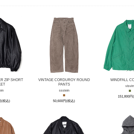
R ZIP SHORT
VINTAGE CORDUROY ROUND
WINDFALL C
KET
PANTS
visvi
■
ein
ssstein
■
151,800円
0円(税込)
50,600円(税込)