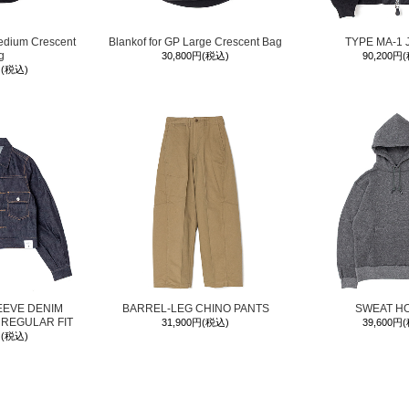
edium Crescent
Blankof for GP Large Crescent Bag
TYPE MA-1 
g
30,800円(税込)
90,200円
円(税込)
EEVE DENIM
BARREL-LEG CHINO PANTS
SWEAT H
 REGULAR FIT
31,900円(税込)
39,600円
円(税込)