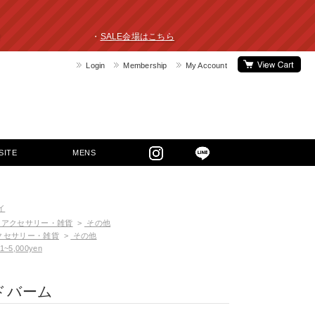
ライスダウン！ ・
SALE会場はこちら
Login
Membership
My Account
SITE
MENS
イ
アクセサリー・雑貨
>
その他
クセサリー・雑貨
>
その他
1~5,000yen
ドバーム