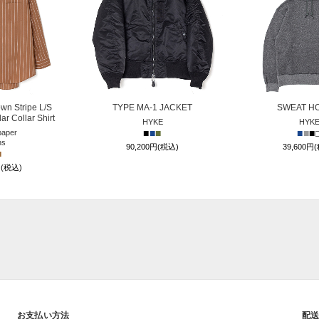
n Stripe L/S
TYPE MA-1 JACKET
SWEAT H
r Collar Shirt
HYKE
HYK
■
■
■
■
■
■
aper
ns
90,200円(税込)
39,600円
■
円(税込)
お支払い方法
配