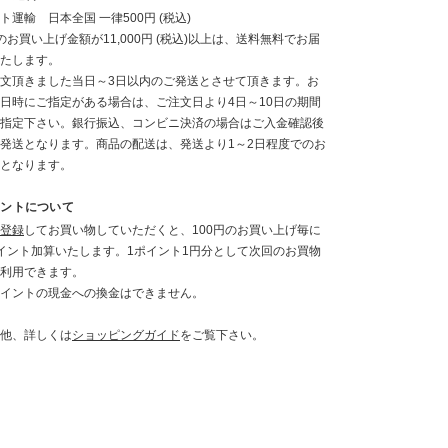
ト運輸 日本全国 一律500円 (税込)
のお買い上げ金額が11,000円 (税込)以上は、送料無料でお届
たします。
文頂きました当日～3日以内のご発送とさせて頂きます。お
日時にご指定がある場合は、ご注文日より4日～10日の期間
指定下さい。銀行振込、コンビニ決済の場合はご入金確認後
発送となります。商品の配送は、発送より1～2日程度でのお
となります。
イントについて
登録
してお買い物していただくと、100円のお買い上げ毎に
イント加算いたします。1ポイント1円分として次回のお買物
利用できます。
イントの現金への換金はできません。
他、詳しくは
ショッピングガイド
をご覧下さい。