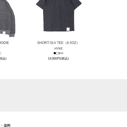
OODIE
SHORT-SLV TEE（6.5OZ）
E
HYKE
□
■
□
■
■
(税込)
19,800円(税込)
送・送料