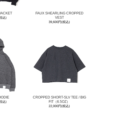
JACKET
FAUX SHEARLING CROPPED
VEST
(税込)
39,600円(税込)
OODIE
CROPPED SHORT-SLV TEE / BIG
FIT（6.5OZ）
(税込)
22,000円(税込)