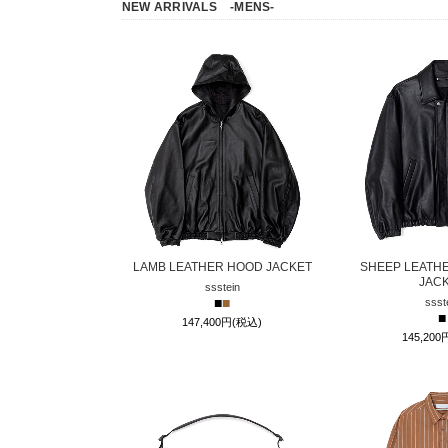
NEW ARRIVALS
-MENS-
LAMB LEATHER HOOD JACKET
SHEEP LEATHE
JAC
ssstein
■
■
ssst
■
147,400円(税込)
145,20