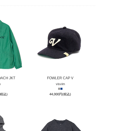
OACH JKT
FOWLER CAP V
m
visvim
■
■
(税込)
44,000円(税込)