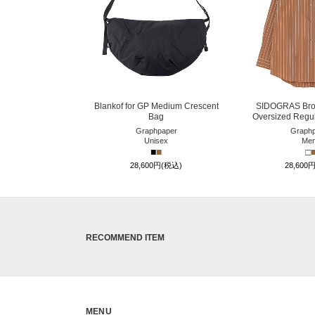
Blankof for GP Medium Crescent
SIDOGRAS Brow
Bag
Oversized Regula
Graphpaper
Graphp
Unisex
Me
■
■
□
28,600円(税込)
28,600
RECOMMEND ITEM
MENU