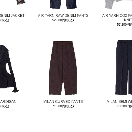
DENIM JACKET
AIR YARN RAW DENIM PANTS
AIR YARN CO2 P
KNIT
円(税込)
52,800円(税込)
57,200円
CARDIGAN
MILAN CURVED PANTS
MILAN SEMI W
円(税込)
71,500円(税込)
79,200円