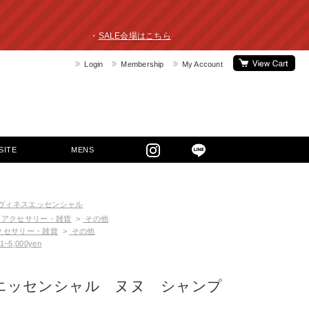
ライスダウン！ ・
SALE会場はこちら
Login
Membership
My Account
SITE
MENS
ヴィネスエッセンシャル
アクセサリー・雑貨
>
その他
クセサリー・雑貨
>
その他
1~5,000yen
エッセンシャル ヌヌ シャンプ