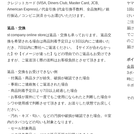
クレジットカード (VISA, Diners Club, Master Card, JCB,
ヤマ
American Express)／代金引換 (代金引換手数料、全品無料)／銀
1回
行振込／コンビニ決済 からお選びいただけます。
けい
ご注
返品・交換
届け
でご
st company online storeは返品・交換も承っております。 返品交
のご
換を希望される場合は商品到着予定日より3日以内にご連絡いた
届け
だき、7日以内に弊社へご返送ください。 【サイズが合わなかっ
た】や【イメージが違った】などの理由でのご返品もお受けでき
ポ
ますが、ご返送頂く際の送料はお客様負担とさせて頂きます。
会員
返品・交換をお受けできない例
3ポ
・付属品・商品タグが紛失、破損が確認できた場合
時に
・事前にご連絡無くご返送された場合
※ポ
・商品到着予定日より7日以上経過した場合
・お客様が屋外にて一度でもご使用になられたと判断した場合※
その
シワや使用感で判断させて頂きます。お送りした状態でお戻しく
ださい。
・汚れ・キズ・匂い、などの汚損や破損が確認できた場合。※室
内のタバコなどの匂いも対象となります。
・セール対象商品