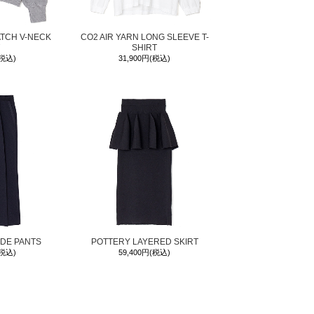
ATCH V-NECK
CO2 AIR YARN LONG SLEEVE T-
SHIRT
(税込)
31,900円(税込)
IDE PANTS
POTTERY LAYERED SKIRT
(税込)
59,400円(税込)