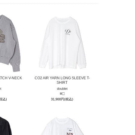
ATCH V-NECK
CO2 AIR YARN LONG SLEEVE T-
SHIRT
t
doublet
■
□
(税込)
31,900円(税込)