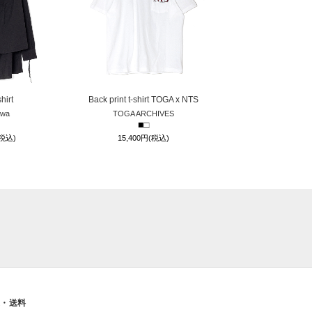
hirt
Back print t-shirt TOGA x NTS
awa
TOGA ARCHIVES
■
□
(税込)
15,400円(税込)
送・送料