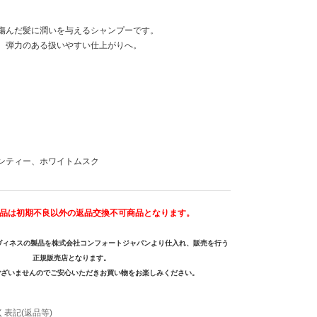
傷んだ髪に潤いを与えるシャンプーです。
。弾力のある扱いやすい仕上がりへ。
ンティー、ホワイトムスク
品は初期不良以外の返品交換不可商品となります。
はダヴィネスの製品を株式会社コンフォートジャパンより仕入れ、販売を行う
正規販売店となります。
ございませんのでご安心いただきお買い物をお楽しみください。
表記(返品等)