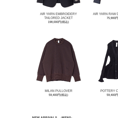
AIR YARN EMBROIDERY
AIR YARN RAW 
TAILORED JACKET
75,900
198,000円(税込)
MILAN PULLOVER
POTTERY 
59,400円(税込)
59,400
NEW ARRIVALS
-MENS-