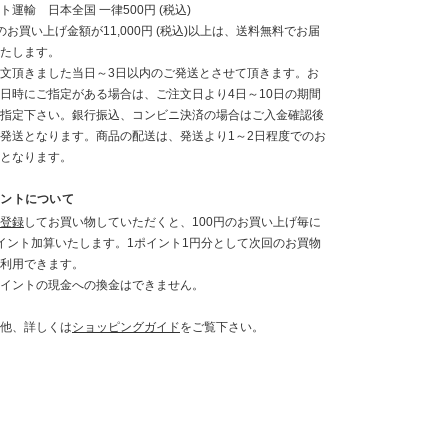
ト運輸 日本全国 一律500円 (税込)
のお買い上げ金額が11,000円 (税込)以上は、送料無料でお届
たします。
文頂きました当日～3日以内のご発送とさせて頂きます。お
日時にご指定がある場合は、ご注文日より4日～10日の期間
指定下さい。銀行振込、コンビニ決済の場合はご入金確認後
発送となります。商品の配送は、発送より1～2日程度でのお
となります。
イントについて
登録
してお買い物していただくと、100円のお買い上げ毎に
イント加算いたします。1ポイント1円分として次回のお買物
利用できます。
イントの現金への換金はできません。
他、詳しくは
ショッピングガイド
をご覧下さい。