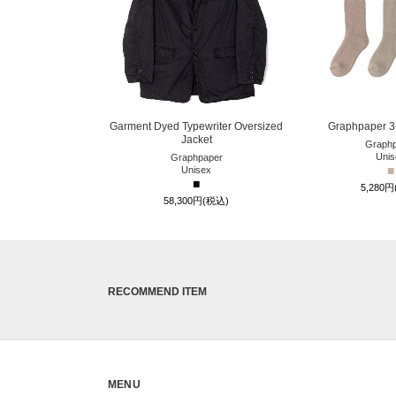
Garment Dyed Typewriter Oversized
Graphpaper 3
Jacket
Graphp
Unis
Graphpaper
■
Unisex
■
5,280
58,300円(税込)
RECOMMEND ITEM
MENU