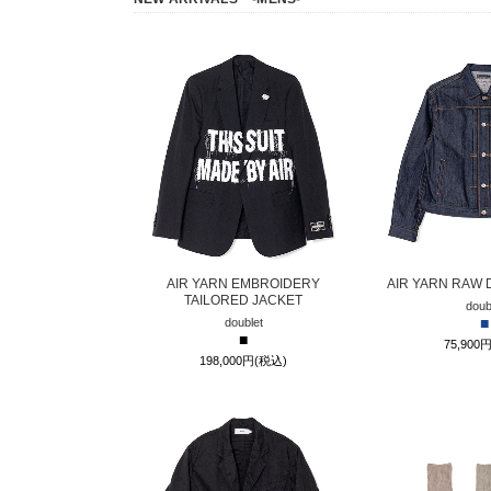
AIR YARN EMBROIDERY
AIR YARN RAW 
TAILORED JACKET
doub
■
doublet
■
75,900
198,000円(税込)