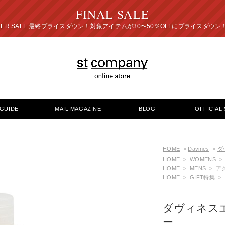
FINAL SALE
プライスダウン！対象アイテムが30〜50％OFFにプ
GUIDE
MAIL MAGAZINE
BLOG
OFFICIAL 
HOME
>
Davines
>
ダ
HOME
>
WOMENS
>
HOME
>
MENS
>
ア
HOME
>
GIFT特集
>
ダヴィネス
ー