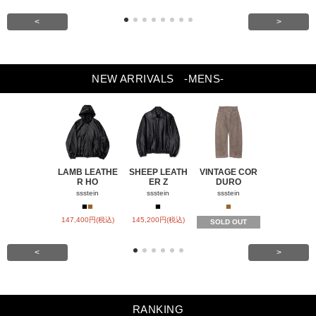
<
>
NEW ARRIVALS
-MENS-
LAMB LEATHE
SHEEP LEATH
VINTAGE COR
WINDFALL
R HO
ER Z
DURO
ACH
ssstein
ssstein
ssstein
visvim
■
■
■
■
■
147,400円(税込)
145,200円(税込)
SOLD OUT
SOLD OU
<
>
RANKING