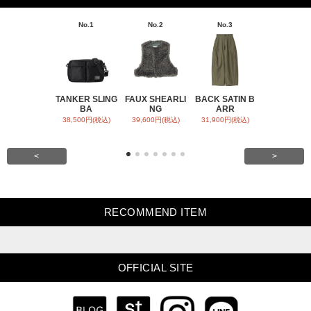
No.1
No.2
No.3
No.4
TANKER SLING
FAUX SHEARLI
BACK SATIN B
CHAMBRA
BA
NG
ARR
RESS
38,500円(税込)
39,600円(税込)
31,900円(税込)
55,000円(税
<
>
RECOMMEND ITEM
OFFICIAL SITE