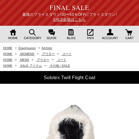
FINAL SALE
最後のプライスダウン!30〜50％OFFにプライスダウン!
SALE会場はこちら
HOME
>
Graphpaper
>
Archive
HOME
>
WOMENS
>
アウター
>
コート
HOME
>
MENS
>
アウター
>
コート
HOME
>
SALE アイテム
>
その他 / SALE
Solotex Twill Flight Coat