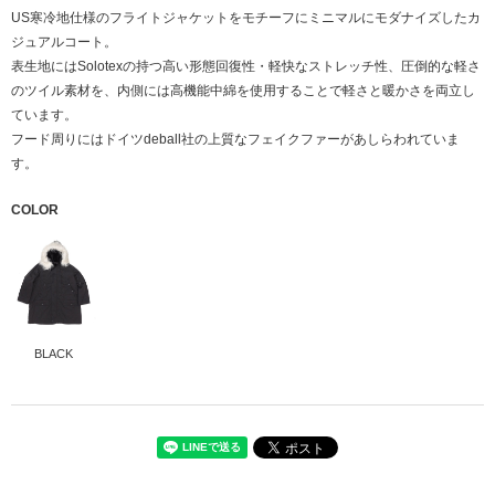
US寒冷地仕様のフライトジャケットをモチーフにミニマルにモダナイズしたカ
ジュアルコート。
表生地にはSolotexの持つ高い形態回復性・軽快なストレッチ性、圧倒的な軽さ
のツイル素材を、内側には高機能中綿を使用することで軽さと暖かさを両立し
ています。
フード周りにはドイツdeball社の上質なフェイクファーがあしらわれていま
す。
COLOR
BLACK
本体
毛84％ナイロン16％
裏地
ポリエステル100％