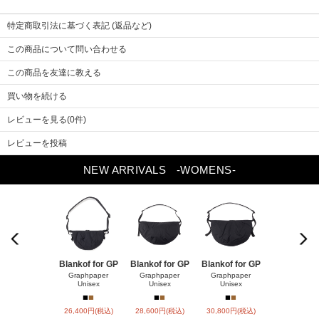
特定商取引法に基づく表記 (返品など)
※画像をクリックすると拡大します
サイズ
1
2
この商品について問い合わせる
着丈
93
95
ゆき丈
84
86
この商品を友達に教える
袖口
18.5
19
買い物を続ける
身幅
73
78
レビューを見る(0件)
裾幅
75
80
レビューを投稿
NEW ARRIVALS
-WOMENS-
Previou
Next
s
Blankof for GP
Blankof for GP
Blankof for GP
LAMB LEA
R HO
Graphpaper
Graphpaper
Graphpaper
Unisex
Unisex
Unisex
ssstein
■
■
■
■
■
■
■
■
26,400円(税込)
28,600円(税込)
30,800円(税込)
147,400円(