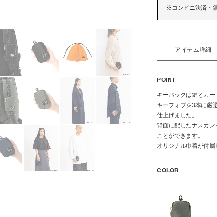
※コンビニ決済・
アイテム詳細
POINT
キーパックは鍵とカー
キーフォブを3本に厳
仕上げました。
背面に配したナスカン
ことができます。
オリジナル巾着が付属
COLOR