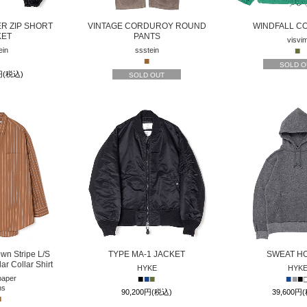
R ZIP SHORT
VINTAGE CORDUROY ROUND
WINDFALL C
KET
PANTS
visvi
■
ein
ssstein
■
SOLD O
0円(税込)
SOLD OUT
n Stripe L/S
TYPE MA-1 JACKET
SWEAT H
r Collar Shirt
HYKE
HYK
■
■
■
■
■
■
aper
ns
90,200円(税込)
39,600円
■