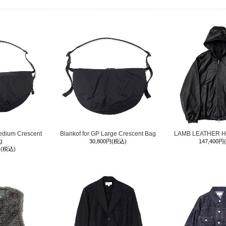
edium Crescent
Blankof for GP Large Crescent Bag
LAMB LEATHER 
g
30,800円(税込)
147,400円
円(税込)