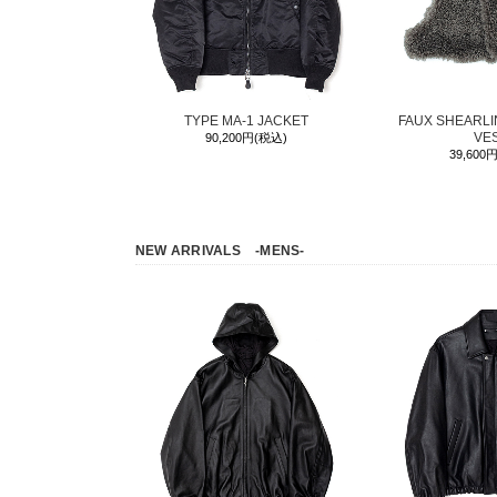
TYPE MA-1 JACKET
FAUX SHEARL
VE
90,200円(税込)
39,600
NEW ARRIVALS
-MENS-