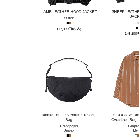
LAMB LEATHER HOOD JACKET
SHEEP LEATHE
JAC
ssstein
■
■
ssst
■
147,400円(税込)
145,20
Blankof for GP Medium Crescent
SIDOGRAS Brow
Bag
Oversized Regula
Graphpaper
Graphp
Unisex
Me
■
■
□