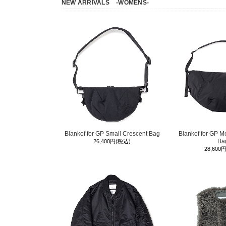
NEW ARRIVALS
-WOMENS-
Blankof for GP Small Crescent Bag
Blankof for GP M
Ba
26,400円(税込)
28,600