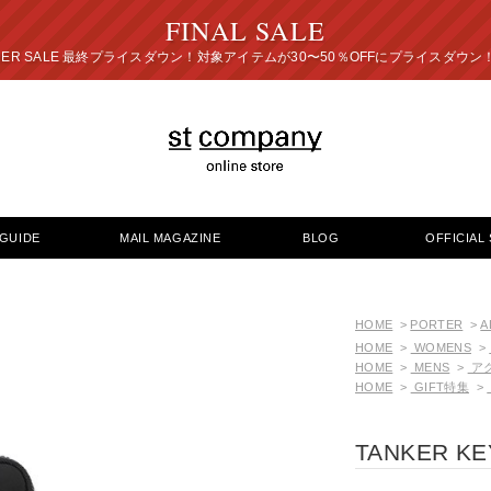
FINAL SALE
プライスダウン！対象アイテムが30〜50％OFFにプ
GUIDE
MAIL MAGAZINE
BLOG
OFFICIAL 
HOME
>
PORTER
>
A
HOME
>
WOMENS
>
HOME
>
MENS
>
ア
HOME
>
GIFT特集
>
TANKER KE