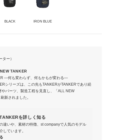
BLACK
IRON BLUE
イロンツイル(ポリエステル綿ボンディング加工)
ナイロンタフタ
L NEW TANKER
ANKER ―何も変わらず、何もかもが変わる―
NKERシリーズは、この先もTANKERがTANKERであり続
ONE
材やパーツ、製造工程を見直し、「ALL NEW
して刷新されました。
11
7
W TANKERを詳しく知る
違いや、素材の特徴、st companyで人気のモデル
介しています。
る