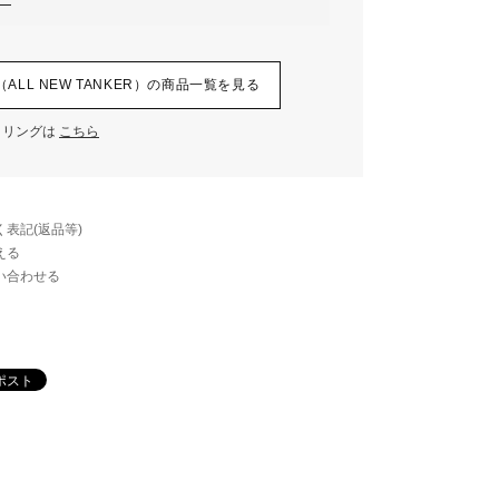
R（ALL NEW TANKER）の商品一覧を見る
イリングは
こちら
表記(返品等)
える
い合わせる