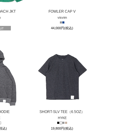
OACH JKT
FOWLER CAP V
m
visvim
■
■
44,000円(税込)
UT
OODIE
SHORT-SLV TEE（6.5OZ）
E
HYKE
□
■
□
■
■
(税込)
19,800円(税込)