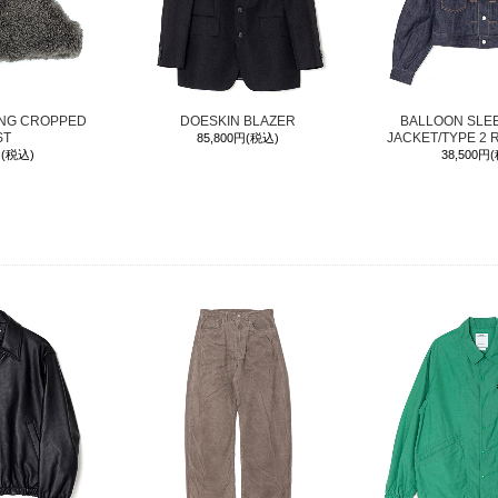
ING CROPPED
DOESKIN BLAZER
BALLOON SLE
ST
JACKET/TYPE 2 
85,800円(税込)
円(税込)
38,500円