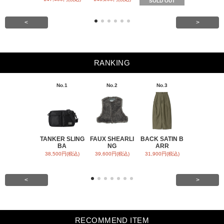
SOLD OUT
SOLD OU
<
>
RANKING
No.1
No.2
No.3
No.4
TANKER SLING
FAUX SHEARLI
BACK SATIN B
CHAMBRA
BA
NG
ARR
RESS
38,500円(税込)
39,600円(税込)
31,900円(税込)
55,000円(税
<
>
RECOMMEND ITEM