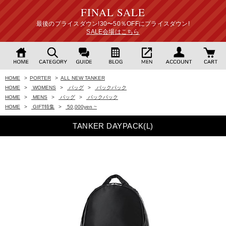
FINAL SALE
最後のプライスダウン!30〜50％OFFにプライスダウン!
SALE会場はこちら
HOME
>
PORTER
>
ALL NEW TANKER
HOME
>
WOMENS
>
バッグ
>
バックパック
HOME
>
MENS
>
バッグ
>
バックパック
HOME
>
GIFT特集
>
50,000yen ~
TANKER DAYPACK(L)