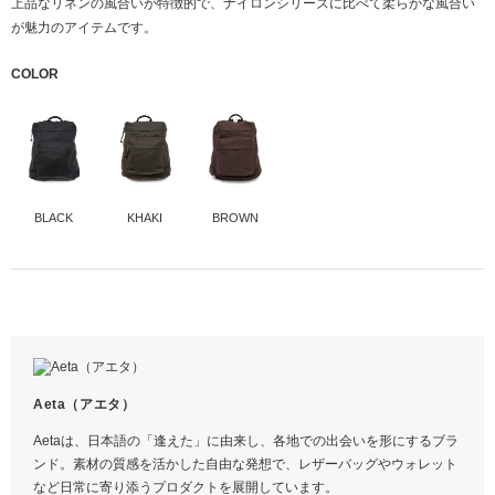
上品なリネンの風合いが特徴的で、ナイロンシリーズに比べて柔らかな風合い
が魅力のアイテムです。
COLOR
BLACK
KHAKI
BROWN
本体
LNEN
Aeta（アエタ）
サイズ
M
横
39.5
Aetaは、日本語の「逢えた」に由来し、各地での出会いを形にするブラ
ンド。素材の質感を活かした自由な発想で、レザーバッグやウォレット
高さ
44
など日常に寄り添うプロダクトを展開しています。
まち
16