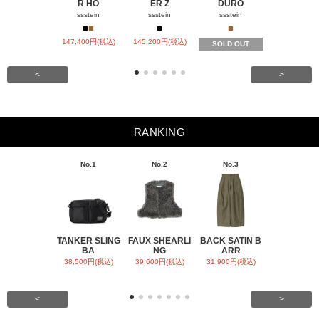
R HO
ER Z
DURO
ACH
ssstein
ssstein
ssstein
visvim
■
■
■
■
■
147,400円(税込)
145,200円(税込)
SOLD OUT
SOLD OU
<
>
RANKING
No.1
No.2
No.3
No.4
TANKER SLING
FAUX SHEARLI
BACK SATIN B
CHAMBRA
BA
NG
ARR
RESS
38,500円(税込)
39,600円(税込)
31,900円(税込)
55,000円(税
<
>