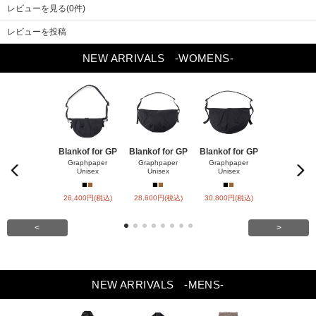
レビューを見る(0件)
レビューを投稿
NEW ARRIVALS
-WOMENS-
Blankof for GP
Blankof for GP
Blankof for GP
LAMB LEA
R HO
Graphpaper
Graphpaper
Graphpaper
Previou
Next
Unisex
Unisex
Unisex
ssstein
s
■
■
■
■
■
■
■
■
26,400円(税込)
28,600円(税込)
30,800円(税込)
147,400円(
<
>
NEW ARRIVALS
-MENS-