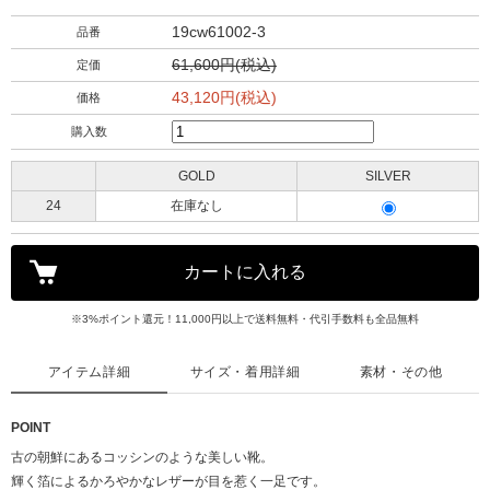
19cw61002-3
品番
61,600円(税込)
定価
43,120円(税込)
価格
購入数
GOLD
SILVER
24
在庫なし
※3%ポイント還元！11,000円以上で送料無料・代引手数料も全品無料
アイテム詳細
サイズ・着用詳細
素材・その他
POINT
古の朝鮮にあるコッシンのような美しい靴。
輝く箔によるかろやかなレザーが目を惹く一足です。