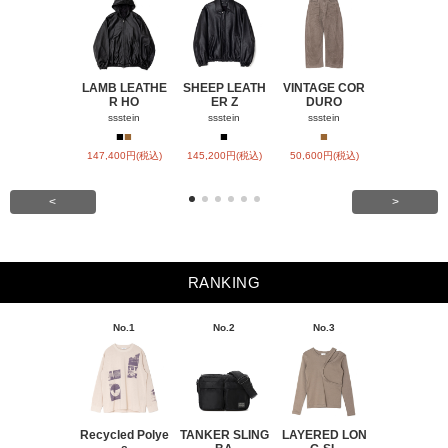
LAMB LEATHE
SHEEP LEATH
VINTAGE COR
WINDFALL
R HO
ER Z
DURO
ACH
ssstein
ssstein
ssstein
visvim
■
■
■
■
■
147,400円(税込)
145,200円(税込)
50,600円(税込)
SOLD OU
<
>
RANKING
No.1
No.2
No.3
No.4
Recycled Polye
TANKER SLING
LAYERED LON
BACK SATI