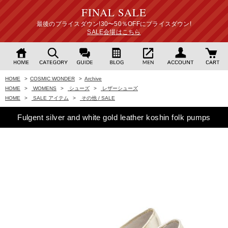
FINAL SALE
最後のプライスダウン!30〜50％OFFにプライスダウン!
SALE会場はこちら
HOME
>
COSMIC WONDER
>
Archive
HOME
>
WOMENS
>
シューズ
>
レザーシューズ
HOME
>
SALE アイテム
>
その他 / SALE
Fulgent silver and white gold leather koshin folk pumps