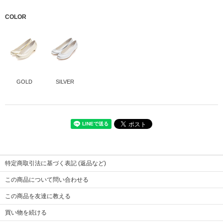
COLOR
GOLD
SILVER
本体
仔山羊革
裏地
ラミー50% コットン50%
靴底
合成ゴム
特定商取引法に基づく表記 (返品など)
ヒール
プラスチック
サイズ
24
この商品について問い合わせる
ヒール高さ
3.5
この商品を友達に教える
買い物を続ける