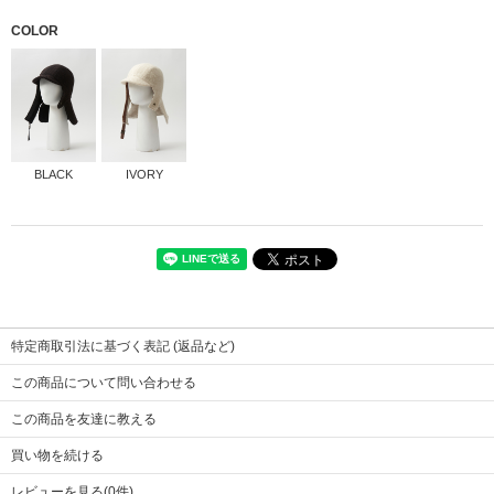
COLOR
BLACK
IVORY
本体
羊毛97% ナイロン3%
サイズ
F
中身
羊毛60% ビキューナ2% ポリエステル27% ナイロン11%
頭囲
57cm(サイズ調節可能)
ベルト
牛革
特定商取引法に基づく表記 (返品など)
この商品について問い合わせる
※画像をクリックすると拡大します
この商品を友達に教える
買い物を続ける
レビューを見る(0件)