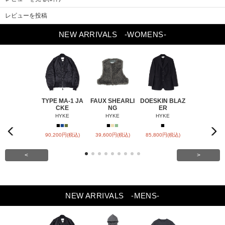
レビューを投稿
NEW ARRIVALS
-WOMENS-
TYPE MA-1 JA
FAUX SHEARLI
DOESKIN BLAZ
DOESKIN S
CKE
NG
ER
VEL
HYKE
HYKE
HYKE
HYKE
■
■
■
■
■
■
■
■
Previou
Next
s
90,200円(税込)
39,600円(税込)
85,800円(税込)
79,200円(税
<
>
NEW ARRIVALS
-MENS-