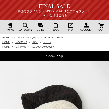
FINAL SALE
最後のプライスダウン!30〜50％OFFにプライスダウン!
SALE会場はこちら
HOME
>
La Maison de Lyllis
>
2023 Autumn&Winter
HOME
>
WOMENS
>
帽子
>
ハット
HOME
>
GIFT特集
>
10,000~20,000yen
Snow cap