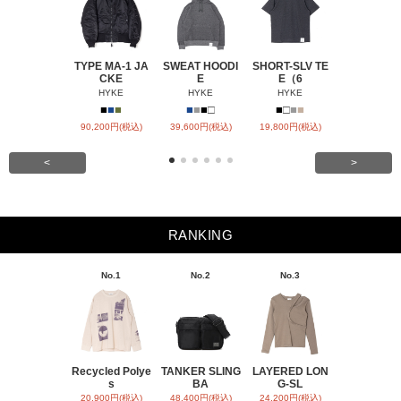
TYPE MA-1 JA
SWEAT HOODI
SHORT-SLV TE
BARREL-L
CKE
E
E（6
CHIN
HYKE
HYKE
HYKE
HYKE
■
■
■
■
■
■
□
■
□
■
■
■
■
90,200円(税込)
39,600円(税込)
19,800円(税込)
31,900円(税
<
>
RANKING
No.1
No.2
No.3
No.4
Recycled Polye
TANKER SLING
LAYERED LON
BACK SATI
s
BA
G-SL
ARR
20,900円(税込)
48,400円(税込)
24,200円(税込)
31,900円(税