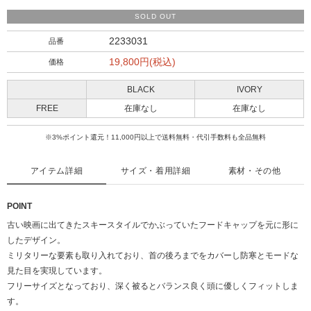
SOLD OUT
2233031
品番
19,800円(税込)
価格
BLACK
IVORY
FREE
在庫なし
在庫なし
※3%ポイント還元！11,000円以上で送料無料・代引手数料も全品無料
アイテム詳細
サイズ・着用詳細
素材・その他
POINT
古い映画に出てきたスキースタイルでかぶっていたフードキャップを元に形に
したデザイン。
ミリタリーな要素も取り入れており、首の後ろまでをカバーし防寒とモードな
見た目を実現しています。
フリーサイズとなっており、深く被るとバランス良く頭に優しくフィットしま
す。