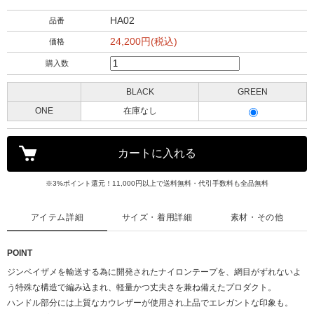
HA02
品番
24,200円(税込)
価格
購入数
BLACK
GREEN
ONE
在庫なし
※3%ポイント還元！11,000円以上で送料無料・代引手数料も全品無料
アイテム詳細
サイズ・着用詳細
素材・その他
POINT
ジンベイザメを輸送する為に開発されたナイロンテープを、網目がずれないよ
う特殊な構造で編み込まれ、軽量かつ丈夫さを兼ね備えたプロダクト。
ハンドル部分には上質なカウレザーが使用され上品でエレガントな印象も。