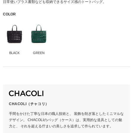
日常使いプラス書類なども収納できるサイズ感のトートバッグ。
COLOR
BLACK
GREEN
本体
ナイロン100% 牛革
サイズ
ONE
CHACOLI（チャコリ）
横
32
手間をかけた丁寧な日本の職人技術と、 装飾を削ぎ落としたミニマルな
高さ
22
デザイン。 CHACOLIのバッグ（ケース）は、実用的な道具としての魅
まち
12
力と、 それを超える佇まいの美しさを追求して作られています。