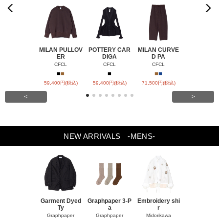
Previou
Next
s
MILAN PULLOV
POTTERY CAR
MILAN CURVE
MILAN SEMI
ER
DIGA
D PA
DE
CFCL
CFCL
CFCL
CFCL
■
■
■
■
■
■
59,400円(税込)
59,400円(税込)
71,500円(税込)
79,200円(税
<
>
NEW ARRIVALS
-MENS-
Garment Dyed
Graphpaper 3-P
Embroidery shi
Pintuck sh
Ty
a
r
Midorikaw
Graphpaper
Graphpaper
Midorikawa
■