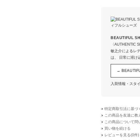
本体
BEAUTIFUL
〈AUTHENTIC 
製法
敏之介によるレデ
は、 日常に溶け
→ BEAUT
入荷情報・スタ
特定商取引法に基づく
この商品を友達に教
この商品について問
買い物を続ける
レビューを見る(0件)