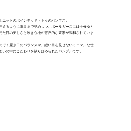
ルエットのポインテッド・トゥのパンプス。
見えるように限界まで詰めつつ、ボールガースには十分ゆと
見た目の美しさと履き心地の背反的な要素が調和されていま
のぞく履き口のバランスや、縫い目を見せないミニマルな仕
まいの中にこだわりを散りばめられたパンプルです。