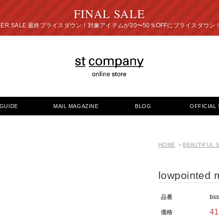
FINAL SALE
プライスダウン！対象アイテムが30〜50％OFFにプ
GUIDE
MAIL MAGAZINE
BLOG
OFFICIAL 
HOME
>
BEAUTIFUL 
lowpointed
品番
bs
4
価格