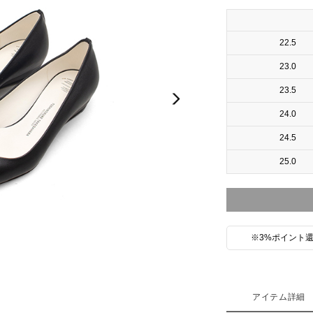
22.5
23.0
23.5
Next
24.0
24.5
25.0
※3%ポイント還
アイテム詳細