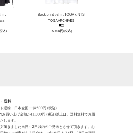
hirt
Back print t-shirt TOGA x NTS
awa
TOGA ARCHIVES
■
□
(税込)
15,400円(税込)
送・送料
ト運輸 日本全国 一律500円 (税込)
のお買い上げ金額が11,000円 (税込)以上は、送料無料でお届
たします。
文頂きました当日～3日以内のご発送とさせて頂きます。お
日時にご指定がある場合は、ご注文日より4日～10日の期間