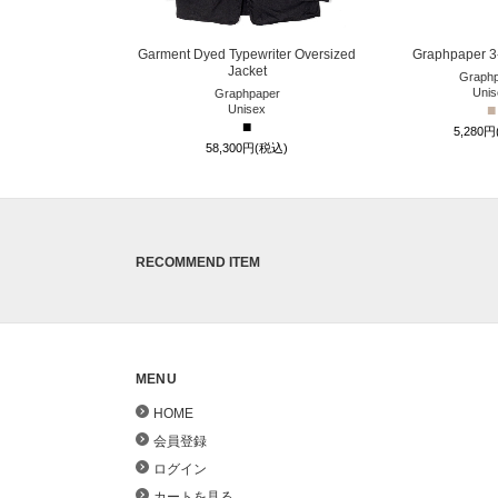
Garment Dyed Typewriter Oversized
Graphpaper 3
Jacket
Graphp
Unis
Graphpaper
■
Unisex
■
5,280
58,300円(税込)
RECOMMEND ITEM
MENU
HOME
会員登録
ログイン
カートを見る