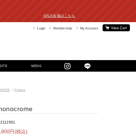
ライスダウン！ ・
SALE会場はこちら
Login
Membership
My Account
SITE
MENS
SHOES
>
Pumps
 monocrome
s2112001
1,800円(税込)