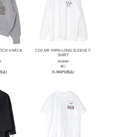
ATCH V-NECK
CO2 AIR YARN LONG SLEEVE T-
SHIRT
t
doublet
■
□
(税込)
31,900円(税込)