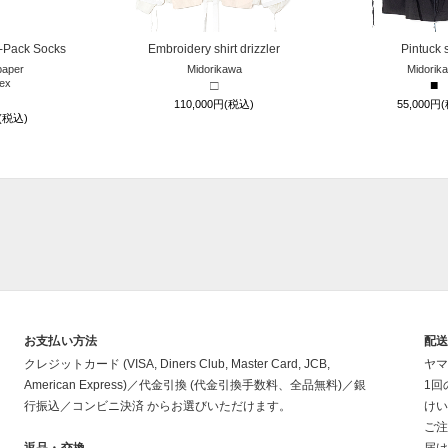
-Pack Socks
Embroidery shirt drizzler
Pintuck s
aper
Midorikawa
Midorik
ex
□
■
110,000円(税込)
55,000円
円(税込)
お支払い方法
配
クレジットカード (VISA, Diners Club, Master Card, JCB,
ヤマ
American Express)／代金引換 (代金引換手数料、全品無料)／銀
1回
行振込／コンビニ決済 からお選びいただけます。
けい
ご注
返品・交換
届け