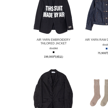
AIR YARN EMBROIDERY
AIR YARN RAW 
TAILORED JACKET
doub
■
doublet
■
75,900
198,000円(税込)