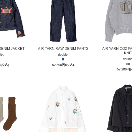
DENIM JACKET
AIR YARN RAW DENIM PANTS
AIR YARN CO2 P
KNIT
let
doublet
■
double
■
■
円(税込)
52,800円(税込)
57,200円