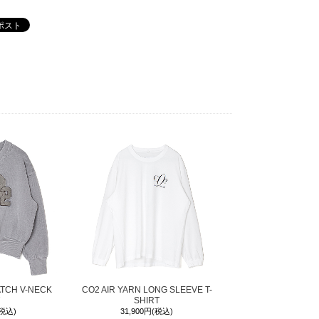
ATCH V-NECK
CO2 AIR YARN LONG SLEEVE T-
SHIRT
(税込)
31,900円(税込)