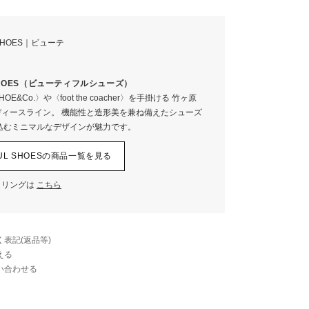
LAMB
 SHOES（ビューティフルシューズ）
SHOE&Co.〉や〈foot the coacher〉を手掛ける 竹ヶ原
セメント製法
ィースライン。 機能性と造形美を兼ね備えたシューズ
込むミニマルなデザインが魅力です。
IFUL SHOESの商品一覧を見る
イリングは
こちら
表記(返品等)
える
い合わせる