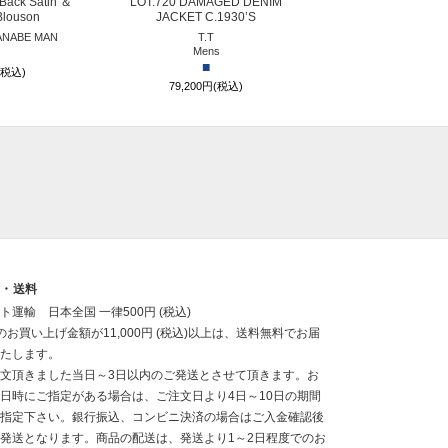
Back Satin ＆
LOT.720 DAMAGED DENIM
 Blouson
JACKET C.1930’S
ANABE MAN
T.T
Mens
■
(税込)
79,200円(税込)
送・送料
ト運輸 日本全国 一律500円 (税込)
のお買い上げ金額が11,000円 (税込)以上は、送料無料でお届
たします。
文頂きました当日～3日以内のご発送とさせて頂きます。お
日時にご指定がある場合は、ご注文日より4日～10日の期間
指定下さい。銀行振込、コンビニ決済の場合はご入金確認後
発送となります。商品の配送は、発送より1～2日程度でのお