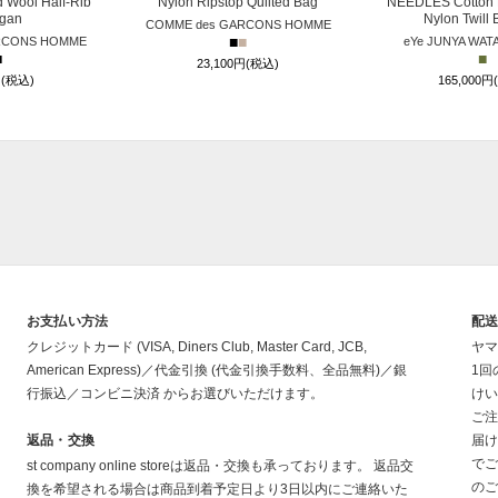
 Wool Half-Rib
Nylon Ripstop Quilted Bag
NEEDLES Cotton 
igan
Nylon Twill
COMME des GARCONS HOMME
■
■
RCONS HOMME
eYe JUNYA WAT
■
■
23,100円(税込)
円(税込)
165,000円
お支払い方法
配
クレジットカード (VISA, Diners Club, Master Card, JCB,
ヤマ
American Express)／代金引換 (代金引換手数料、全品無料)／銀
1回
行振込／コンビニ決済 からお選びいただけます。
けい
ご注
返品・交換
届け
でご
st company online storeは返品・交換も承っております。 返品交
のご
換を希望される場合は商品到着予定日より3日以内にご連絡いた