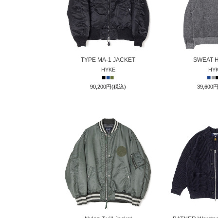
TYPE MA-1 JACKET
SWEAT 
HYKE
HY
■
■
■
■
■
90,200円(税込)
39,600