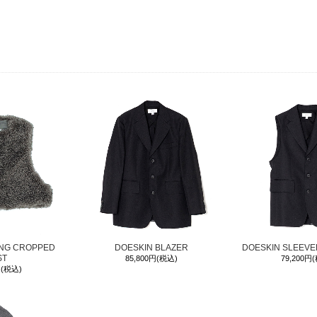
ING CROPPED
DOESKIN BLAZER
DOESKIN SLEEVE
ST
85,800円(税込)
79,200円
円(税込)