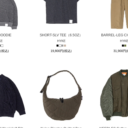
HOODIE
SHORT-SLV TEE（6.5OZ）
BARREL-LEG C
KE
HYKE
HYK
■
□
■
□
■
■
■
■
円(税込)
19,800円(税込)
31,900円