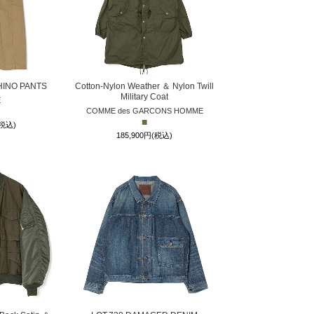
HINO PANTS
Cotton-Nylon Weather ＆ Nylon Twill
Military Coat
E
COMME des GARCONS HOMME
■
(税込)
185,900円(税込)