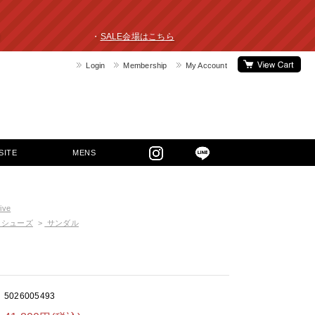
ライスダウン！ ・
SALE会場はこちら
Login
Membership
My Account
SITE
MENS
ive
シューズ
>
サンダル
5026005493