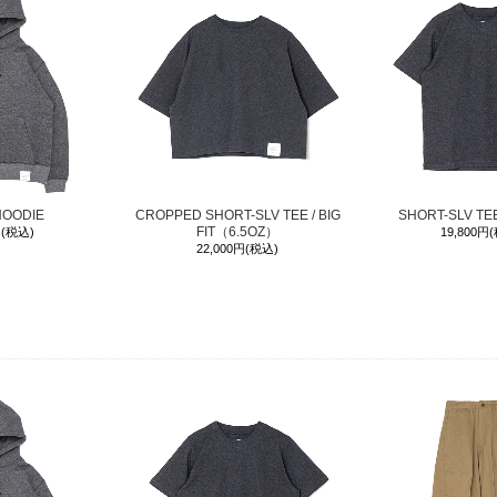
HOODIE
CROPPED SHORT-SLV TEE / BIG
SHORT-SLV T
FIT（6.5OZ）
円(税込)
19,800円
22,000円(税込)