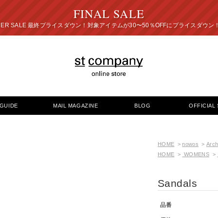
FINAL SALE
プライスダウン！対象アイテムが30〜50％OFFにプ
GUIDE
MAIL MAGAZINE
BLOG
OFFICIAL 
HOME
>
nowos
>
Arch
HOME
>
WOMENS
>
Sandals
品番