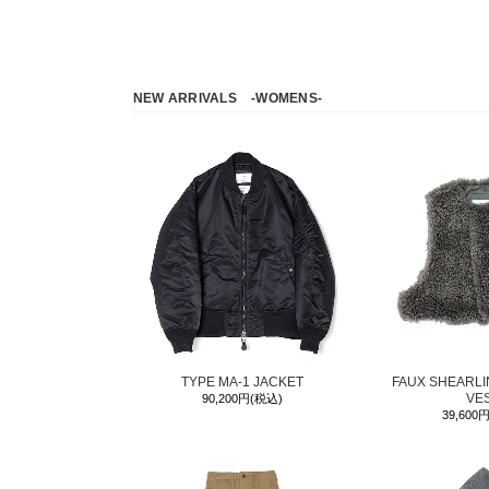
NEW ARRIVALS
-WOMENS-
TYPE MA-1 JACKET
FAUX SHEARL
VE
90,200円(税込)
39,600