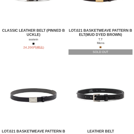
CLASSIC LEATHER BELT (PINNED B
LOT.021 BASKETWEAVE PATTERN B
UCKLE)
ELT(MUD DYED BROWN)
ssstein
T.T
■
Mens
■
24,200円(税込)
SOLD OUT
LOT.021 BASKETWEAVE PATTERN B
LEATHER BELT