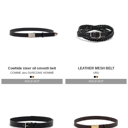
Cowhide steer oil smooth belt
LEATHER MESH BELT
COMME des GARCONS HOMME
URU
■
■
■
■
SOLD OUT
SOLD OUT