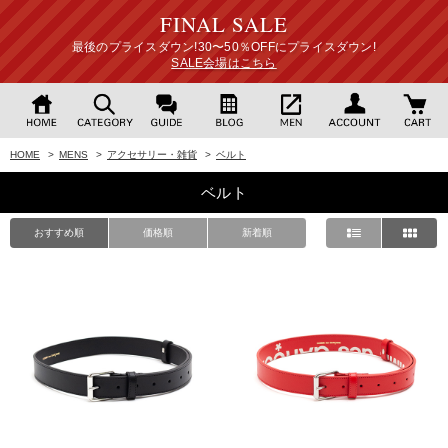
FINAL SALE
最後のプライスダウン!30〜50％OFFにプライスダウン!
SALE会場はこちら
HOME
>
MENS
>
アクセサリー・雑貨
>
ベルト
ベルト
おすすめ順
価格順
新着順