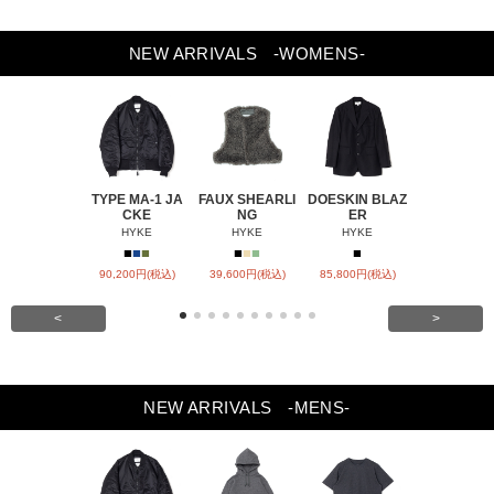
NEW ARRIVALS
-WOMENS-
TYPE MA-1 JA
FAUX SHEARLI
DOESKIN BLAZ
DOESKIN S
CKE
NG
ER
VEL
HYKE
HYKE
HYKE
HYKE
■
■
■
■
■
■
■
■
90,200円(税込)
39,600円(税込)
85,800円(税込)
79,200円(税
<
>
NEW ARRIVALS
-MENS-