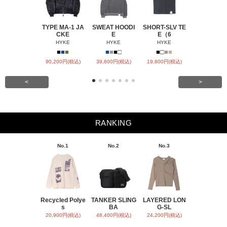
TYPE MA-1 JA
SWEAT HOODI
SHORT-SLV TE
BARREL-L
CKE
E
E（6
CHIN
HYKE
HYKE
HYKE
HYKE
■
■
■
■
■
■
□
■
□
■
■
■
■
90,200円(税込)
39,600円(税込)
19,800円(税込)
31,900円(税
<
>
RANKING
No.1
No.2
No.3
No.4
Recycled Polye
TANKER SLING
LAYERED LON
BACK SATI
s
BA
G-SL
ARR
20,900円(税込)
48,400円(税込)
24,200円(税込)
31,900円(税