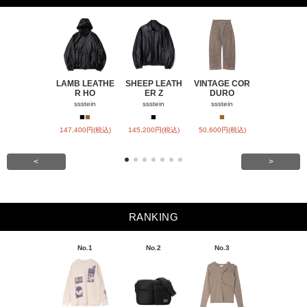
LAMB LEATHE
SHEEP LEATH
VINTAGE COR
WINDFALL
R HO
ER Z
DURO
ACH
ssstein
ssstein
ssstein
visvim
■
■
■
■
■
147,400円(税込)
145,200円(税込)
50,600円(税込)
SOLD OU
<
>
RANKING
No.1
No.2
No.3
No.4