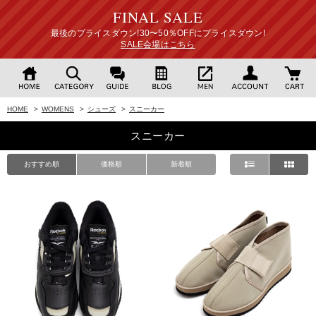
FINAL SALE
最後のプライスダウン!30〜50％OFFにプライスダウン!
SALE会場はこちら
HOME
>
WOMENS
>
シューズ
>
スニーカー
スニーカー
おすすめ順
価格順
新着順