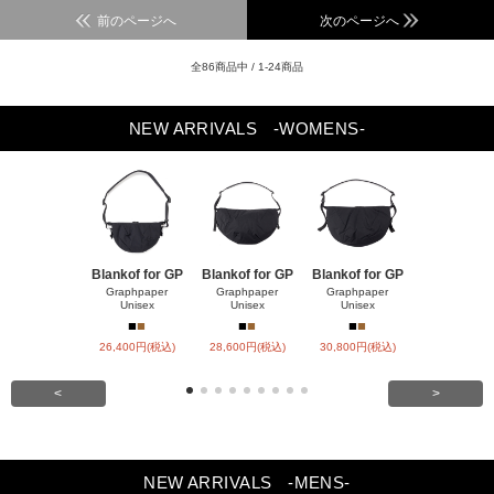
前のページへ
次のページへ
全86商品中 / 1-24商品
NEW ARRIVALS
-WOMENS-
Blankof for GP
Blankof for GP
Blankof for GP
TYPE MA-1
CKE
Graphpaper
Graphpaper
Graphpaper
Unisex
Unisex
Unisex
HYKE
■
■
■
■
■
■
■
■
■
26,400円(税込)
28,600円(税込)
30,800円(税込)
90,200円(税
<
>
NEW ARRIVALS
-MENS-