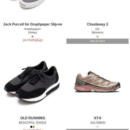
Jack Purcell for Graphpaper Slip-on
Cloudaway 2
Graphpaper
On
Unisex
Womens
■
■
18,700円(税込)
SOLD OUT
OLD RUNNING
XT-6
BEAUTIFUL SHOES
SALOMON
■
■
■