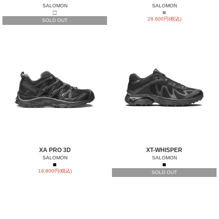
SALOMON
SALOMON
□
■
28,600円(税込)
SOLD OUT
XA PRO 3D
XT-WHISPER
SALOMON
SALOMON
■
■
19,800円(税込)
SOLD OUT