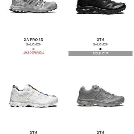
XA PRO 3D
XT-6
SALOMON
SALOMON
■
■
19,800円(税込)
SOLD OUT
XT-6
XT-6