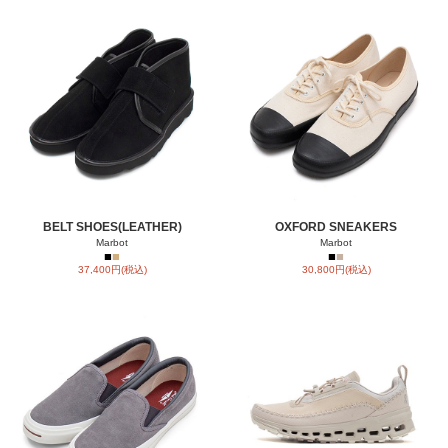
BELT SHOES(LEATHER)
OXFORD SNEAKERS
Marbot
Marbot
■
■
■
■
37,400円(税込)
30,800円(税込)