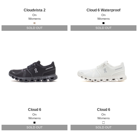
Cloudvista 2
Cloud 6 Waterproof
On
On
Womens
Womens
■
■
SOLD OUT
SOLD OUT
Cloud 6
Cloud 6
On
On
Womens
Womens
■
□
SOLD OUT
SOLD OUT