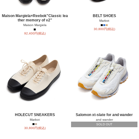
Maison Margiela×Reebok"Classic lea
BELT SHOES
ther memory of v2"
Marbot
■
■
■
Maison Margiela
■
30,800円(税込)
92,400円(税込)
HOLECUT SNEAKERS
Salomon xt-slate for and wander
Marbot
and wander
■
■
SOLD OUT
30,800円(税込)