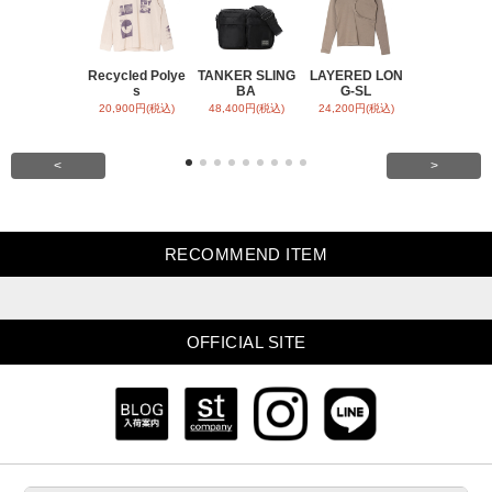
Recycled Polye
TANKER SLING
LAYERED LON
BACK SATI
s
BA
G-SL
ARR
20,900円(税込)
48,400円(税込)
24,200円(税込)
31,900円(税
<
>
RECOMMEND ITEM
OFFICIAL SITE