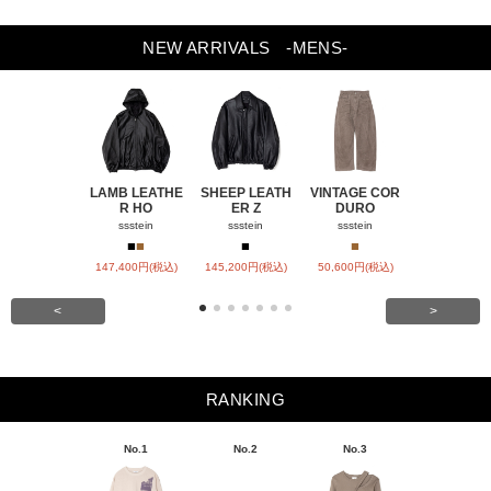
NEW ARRIVALS
-MENS-
LAMB LEATHE
SHEEP LEATH
VINTAGE COR
WINDFALL
R HO
ER Z
DURO
ACH
ssstein
ssstein
ssstein
visvim
■
■
■
■
■
147,400円(税込)
145,200円(税込)
50,600円(税込)
151,800円(
<
>
RANKING
No.1
No.2
No.3
No.4