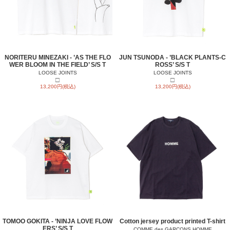
NORITERU MINEZAKI - ’AS THE FLO
JUN TSUNODA - ’BLACK PLANTS-C
WER BLOOM IN THE FIELD’ S/S T
ROSS’ S/S T
LOOSE JOINTS
LOOSE JOINTS
□
□
13,200円(税込)
13,200円(税込)
TOMOO GOKITA - ’NINJA LOVE FLOW
Cotton jersey product printed T-shirt
ERS’ S/S T
COMME des GARCONS HOMME