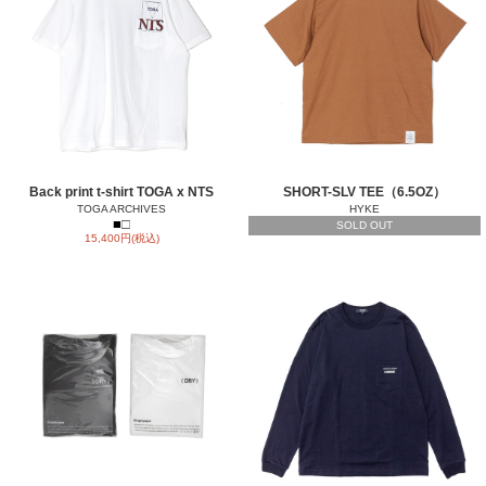
Back print t-shirt TOGA x NTS
SHORT-SLV TEE（6.5OZ）
TOGA ARCHIVES
HYKE
■
□
SOLD OUT
15,400円(税込)