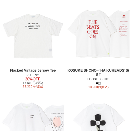
Flocked Vintage Jersey Tee
KOSUKE SHONO - ’HAIKUHEADS’ S/
S T
PHEENY
30%OFF
LOOSE JOINTS
■
□
17,600円(税込)
12,320円(税込)
13,200円(税込)