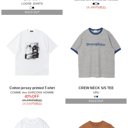
■
□
■
LOOSE JOINTS
□
■
14,300円(税込)
SOLD OUT
Cotton jersey printed T-shirt
CREW NECK S/S TEE
COMME des GARCONS HOMME
URU
40%OFF
■
■
24,200円(税込)
SOLD OUT
14,520円(税込)