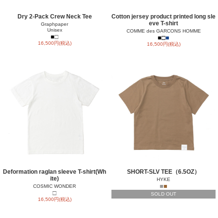
Dry 2-Pack Crew Neck Tee
Cotton jersey product printed long sle
eve T-shirt
Graphpaper
Unisex
COMME des GARCONS HOMME
■
□
■
□
■
16,500円(税込)
16,500円(税込)
Deformation raglan sleeve T-shirt(Wh
SHORT-SLV TEE（6.5OZ）
ite)
HYKE
■
■
COSMIC WONDER
□
SOLD OUT
16,500円(税込)