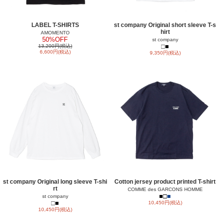
LABEL T-SHIRTS
st company Original short sleeve T-s
hirt
AMOMENTO
50%OFF
st company
□
■
13,200円(税込)
6,600円(税込)
9,350円(税込)
st company Original long sleeve T-shi
Cotton jersey product printed T-shirt
rt
COMME des GARCONS HOMME
■
□
■
st company
□
■
10,450円(税込)
10,450円(税込)