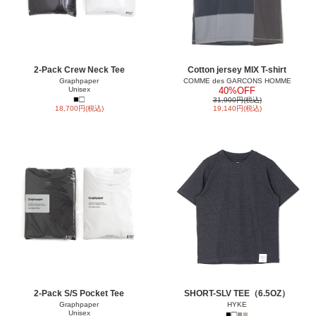
2-Pack Crew Neck Tee
Cotton jersey MIX T-shirt
Graphpaper
COMME des GARCONS HOMME
Unisex
40%OFF
■
□
31,900円(税込)
18,700円(税込)
19,140円(税込)
2-Pack S/S Pocket Tee
SHORT-SLV TEE（6.5OZ）
Graphpaper
HYKE
Unisex
■
□
■
■