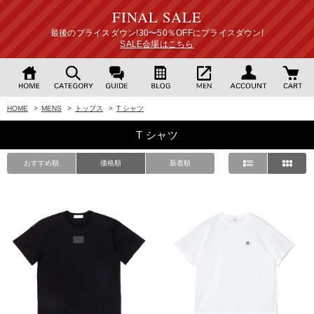
FINAL SALE
最後のプライスダウン!30〜50％OFFにプライスダウン!
SALE会場はこちら
HOME
>
MENS
>
トップス
>
T シャツ
T シャツ
おすすめ順
価格順
新着順