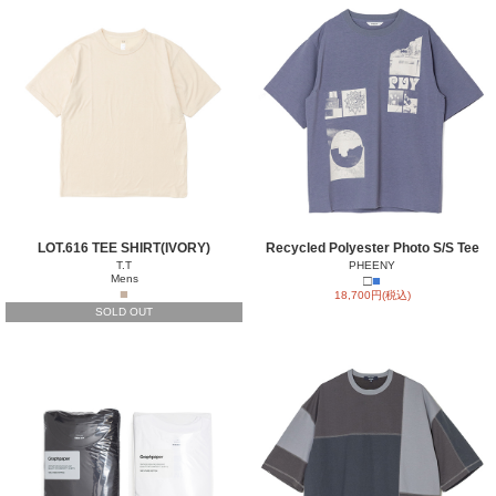
LOT.616 TEE SHIRT(IVORY)
Recycled Polyester Photo S/S Tee
T.T
PHEENY
Mens
□
■
■
18,700円(税込)
SOLD OUT