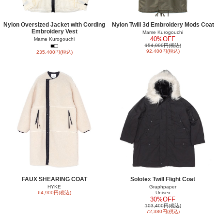
Nylon Oversized Jacket with Cording
Nylon Twill 3d Embroidery Mods Coat
Embroidery Vest
Mame Kurogouchi
40%OFF
Mame Kurogouchi
■
□
154,000円(税込)
92,400円(税込)
235,400円(税込)
FAUX SHEARING COAT
Solotex Twill Flight Coat
HYKE
Graphpaper
64,900円(税込)
Unisex
30%OFF
103,400円(税込)
72,380円(税込)