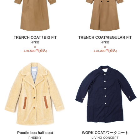
TRENCH COAT / BIG FIT
TRENCH COAT/REGULAR FIT
HYKE
HYKE
■
■
126,500円(税込)
110,000円(税込)
Poodle boa half coat
WORK COAT-ワークコート
PHEENY
LIVING CONCEPT