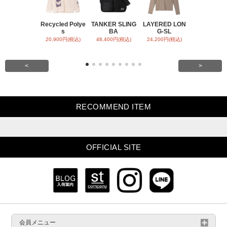
Recycled Polye
TANKER SLING
LAYERED LON
BACK SATI
s
BA
G-SL
ARR
20,900円(税込)
48,400円(税込)
24,200円(税込)
31,900円(税
<
>
RECOMMEND ITEM
OFFICIAL SITE
会員メニュー