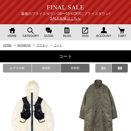
FINAL SALE
最後のプライスダウン!30〜50％OFFにプライスダウン!
SALE会場はこちら
HOME
>
WOMENS
>
アウター
>
コート
コート
おすすめ順
価格順
新着順