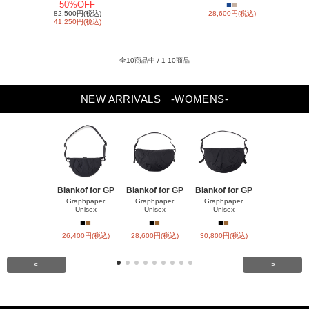
50%OFF
■
■
82,500円(税込)
28,600円(税込)
41,250円(税込)
全10商品中 / 1-10商品
NEW ARRIVALS
-WOMENS-
Blankof for GP
Blankof for GP
Blankof for GP
LAMB LEA
R HO
Graphpaper
Graphpaper
Graphpaper
Unisex
Unisex
Unisex
ssstein
■
■
■
■
■
■
■
■
26,400円(税込)
28,600円(税込)
30,800円(税込)
147,400円(
<
>