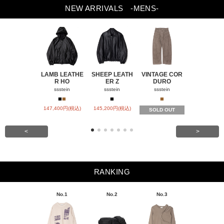
NEW ARRIVALS
-MENS-
LAMB LEATHE
SHEEP LEATH
VINTAGE COR
WINDFALL
R HO
ER Z
DURO
ACH
ssstein
ssstein
ssstein
visvim
■
■
■
■
■
147,400円(税込)
145,200円(税込)
SOLD OUT
SOLD OU
<
>
RANKING
No.1
No.2
No.3
No.4