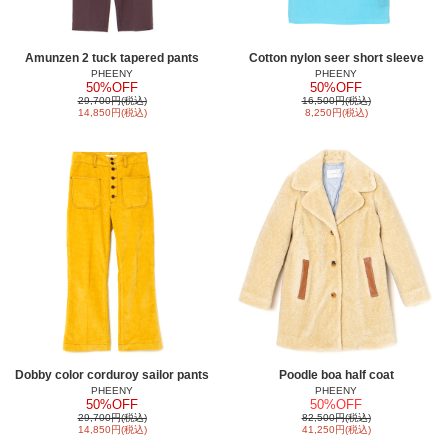
Amunzen 2 tuck tapered pants
Cotton nylon seer short sleeve
PHEENY
PHEENY
50%OFF
50%OFF
29,700円(税込)
16,500円(税込)
14,850円(税込)
8,250円(税込)
Dobby color corduroy sailor pants
Poodle boa half coat
PHEENY
PHEENY
50%OFF
50%OFF
29,700円(税込)
82,500円(税込)
14,850円(税込)
41,250円(税込)