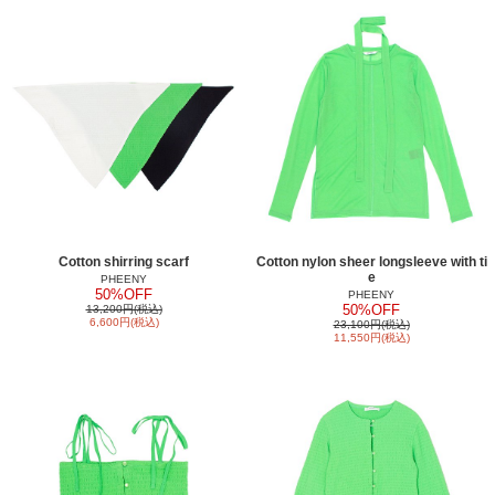
Cotton shirring scarf
Cotton nylon sheer longsleeve with ti
e
PHEENY
50%OFF
PHEENY
50%OFF
13,200円(税込)
6,600円(税込)
23,100円(税込)
11,550円(税込)