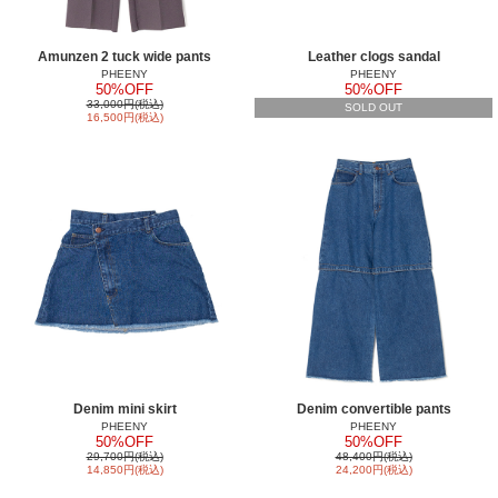
Amunzen 2 tuck wide pants
Leather clogs sandal
PHEENY
PHEENY
50%OFF
50%OFF
33,000円(税込)
SOLD OUT
16,500円(税込)
Denim mini skirt
Denim convertible pants
PHEENY
PHEENY
50%OFF
50%OFF
29,700円(税込)
48,400円(税込)
14,850円(税込)
24,200円(税込)