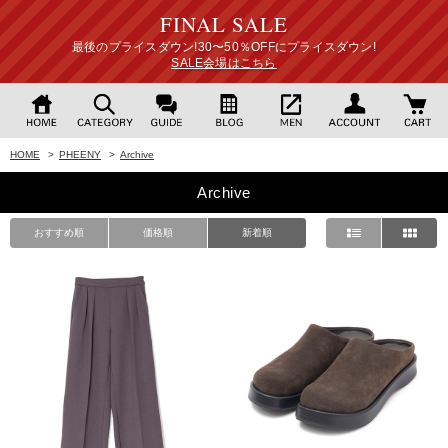
FINAL SALE
最後のプライスダウン!30〜50％OFFにプライスダウン!
SALE会場はこちら
HOME
>
PHEENY
>
Archive
Archive
おすすめ順
価格順
新着順