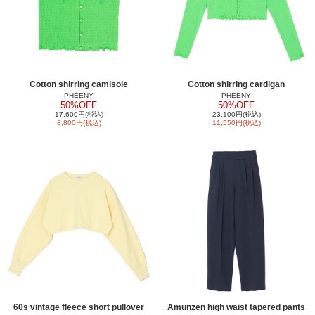
Cotton shirring camisole
Cotton shirring cardigan
PHEENY
PHEENY
50%OFF
50%OFF
17,600円(税込)
23,100円(税込)
8,800円(税込)
11,550円(税込)
60s vintage fleece short pullover
Amunzen high waist tapered pants