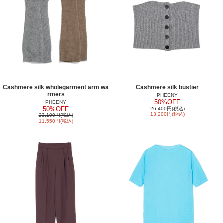
Cashmere silk wholegarment arm wa
Cashmere silk bustier
rmers
PHEENY
50%OFF
PHEENY
50%OFF
26,400円(税込)
13,200円(税込)
23,100円(税込)
11,550円(税込)