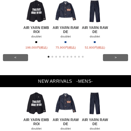
AIR YARN EMB
AIR YARN RAW
AIR YARN RAW
AIR YARN 
ROI
DE
DE
PA
doublet
doublet
doublet
doublet
■
■
■
■
■
198,000円(税込)
75,900円(税込)
52,800円(税込)
57,200円(税
<
>
NEW ARRIVALS
-MENS-
AIR YARN EMB
AIR YARN RAW
AIR YARN RAW
AIR YARN 
ROI
DE
DE
PA
doublet
doublet
doublet
doublet