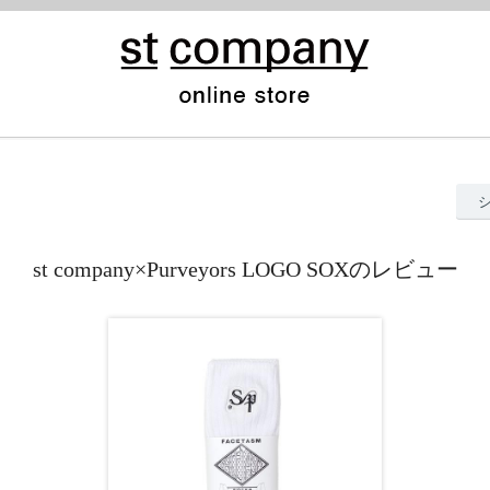
st company×Purveyors LOGO SOXのレビュー