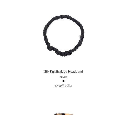
Silk Knit Braided Headband
heyep
■
6,490円(税込)