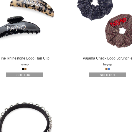
Fine Rhinestone Logo Hair Clip
Pajama Check Logo Scrunchi
heyep
heyep
■
■
■
■
SOLD OUT
SOLD OUT