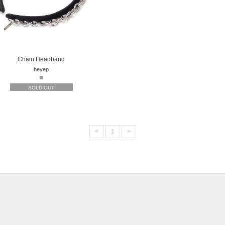
Chain Headband
heyep
■
SOLD OUT
<
1
>