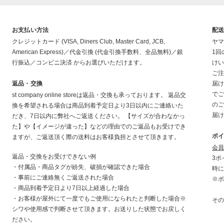
お支払い方法
配
クレジットカード (VISA, Diners Club, Master Card, JCB,
ヤマ
American Express)／代金引換 (代金引換手数料、全品無料)／銀
1回
行振込／コンビニ決済 からお選びいただけます。
けい
ご注
返品・交換
届け
でご
st company online storeは返品・交換も承っております。 返品交
のご
換を希望される場合は商品到着予定日より3日以内にご連絡いた
届け
だき、7日以内に弊社へご返送ください。 【サイズが合わなかっ
た】や【イメージが違った】などの理由でのご返品もお受けでき
ポ
ますが、ご返送頂く際の送料はお客様負担とさせて頂きます。
会員
返品・交換をお受けできない例
3ポ
・付属品・商品タグが紛失、破損が確認できた場合
時に
・事前にご連絡無くご返送された場合
※ポ
・商品到着予定日より7日以上経過した場合
・お客様が屋外にて一度でもご使用になられたと判断した場合※
その
シワや使用感で判断させて頂きます。お送りした状態でお戻しく
ださい。