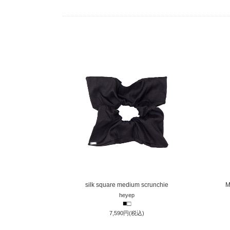
silk square medium scrunchie
M
heyep
■
□
7,590円(税込)