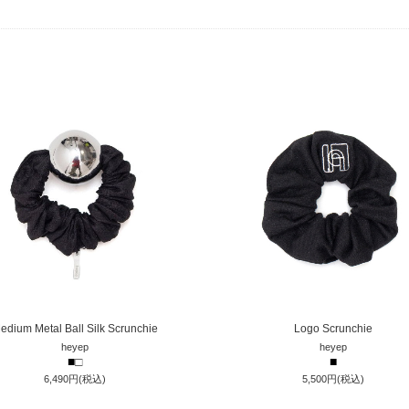
edium Metal Ball Silk Scrunchie
Logo Scrunchie
heyep
heyep
■
□
■
6,490円(税込)
5,500円(税込)