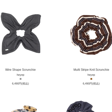
Wire Shape Scrunchie
Multi Stripe Knit Scrunchie
heyep
heyep
■
■
6,490円(税込)
6,490円(税込)