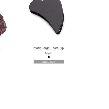
e
Matte Large Heart Clip
heyep
■
SOLD OUT