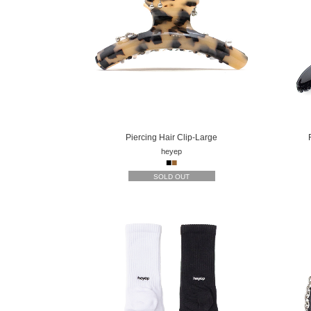
Piercing Hair Clip-Large
heyep
■
■
SOLD OUT