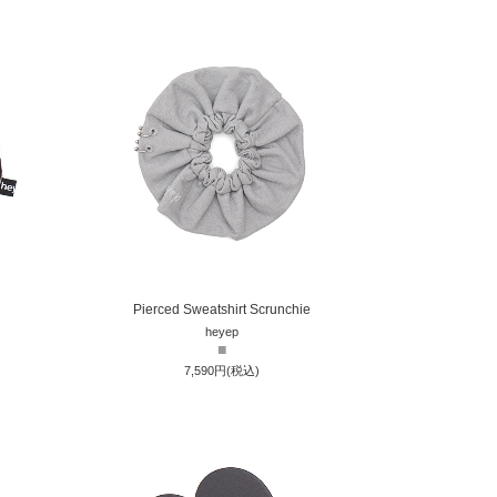
Pierced Sweatshirt Scrunchie
heyep
■
7,590円(税込)