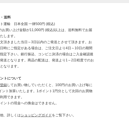
送・送料
ト運輸 日本全国 一律500円 (税込)
のお買い上げ金額が11,000円 (税込)以上は、送料無料でお届
たします。
文頂きました当日～3日以内のご発送とさせて頂きます。お
日時にご指定がある場合は、ご注文日より4日～10日の期間
指定下さい。銀行振込、コンビニ決済の場合はご入金確認後
発送となります。商品の配送は、発送より1～2日程度でのお
となります。
イントについて
登録
してお買い物していただくと、100円のお買い上げ毎に
イント加算いたします。1ポイント1円分として次回のお買物
利用できます。
イントの現金への換金はできません。
他、詳しくは
ショッピングガイド
をご覧下さい。