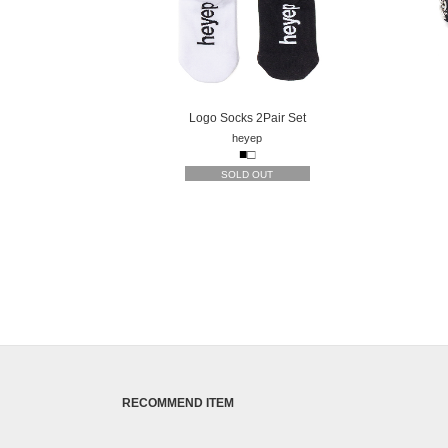
Logo Socks 2Pair Set
heyep
■
□
SOLD OUT
RECOMMEND ITEM