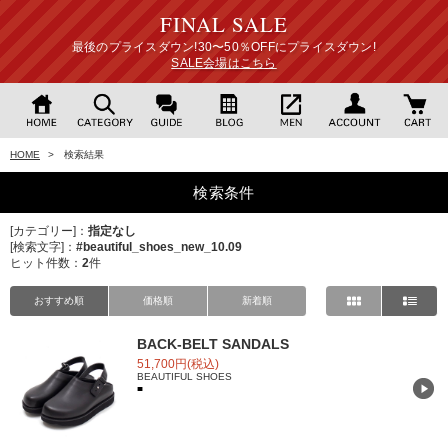
FINAL SALE
最後のプライスダウン!30〜50％OFFにプライスダウン!
SALE会場はこちら
HOME
> 検索結果
検索条件
[カテゴリー]：
指定なし
[検索文字]：
#beautiful_shoes_new_10.09
ヒット件数：
2
件
おすすめ順
価格順
新着順
BACK-BELT SANDALS
51,700円(税込)
BEAUTIFUL SHOES
■