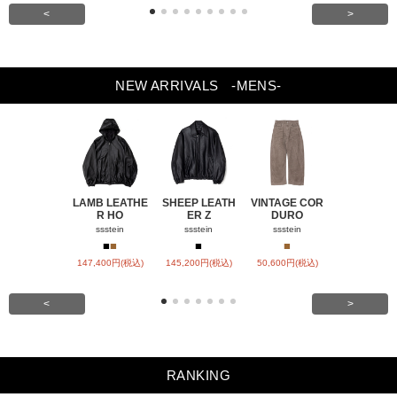
<
>
NEW ARRIVALS
-MENS-
LAMB LEATHE
SHEEP LEATH
VINTAGE COR
WINDFALL
R HO
ER Z
DURO
ACH
ssstein
ssstein
ssstein
visvim
■
■
■
■
■
147,400円(税込)
145,200円(税込)
50,600円(税込)
SOLD OU
<
>
RANKING