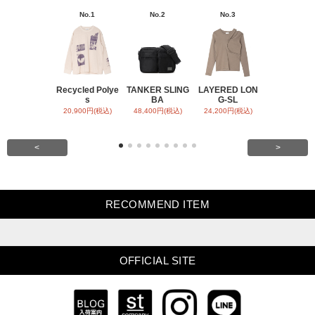
No.1
No.2
No.3
No.4
Recycled Polye
TANKER SLING
LAYERED LON
BACK SATI
s
BA
G-SL
ARR
20,900円(税込)
48,400円(税込)
24,200円(税込)
31,900円(税
<
>
RECOMMEND ITEM
OFFICIAL SITE