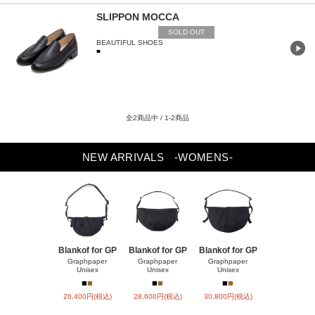
SLIPPON MOCCA
SOLD OUT
BEAUTIFUL SHOES
■
全2商品中 / 1-2商品
NEW ARRIVALS
-WOMENS-
Blankof for GP
Blankof for GP
Blankof for GP
TYPE MA-1
CKE
Graphpaper
Graphpaper
Graphpaper
Unisex
Unisex
Unisex
HYKE
■
■
■
■
■
■
■
■
■
26,400円(税込)
28,600円(税込)
30,800円(税込)
90,200円(税