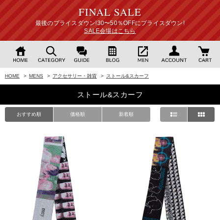
FINAL SALE
最後のプライスダウン!30〜50％OFFにプライスダウン!
SALE会場はこちら
HOME
>
MENS
>
アクセサリー・雑貨
>
ストール&スカーフ
ストール&スカーフ
おすすめ順
価格順
新着順