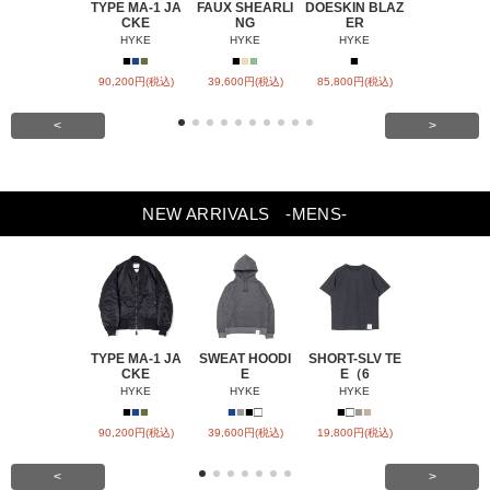
TYPE MA-1 JA
FAUX SHEARLI
DOESKIN BLAZ
DOESKIN S
CKE
NG
ER
VEL
HYKE
HYKE
HYKE
HYKE
■
■
■
■
■
■
■
■
90,200円(税込)
39,600円(税込)
85,800円(税込)
79,200円(税
<
>
NEW ARRIVALS
-MENS-
TYPE MA-1 JA
SWEAT HOODI
SHORT-SLV TE
BARREL-L
CKE
E
E（6
CHIN
HYKE
HYKE
HYKE
HYKE
■
■
■
■
■
■
□
■
□
■
■
■
■
90,200円(税込)
39,600円(税込)
19,800円(税込)
31,900円(税
<
>