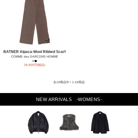
BATNER Alpaca-Wool Ribbed Scarf
COMME des GARCONS HOMME
■
■
28,600円(税込)
全19商品中 / 1-19商品
NEW ARRIVALS
-WOMENS-