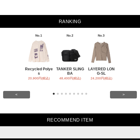
RANKING
No.1
No.2
No.3
No.4
Recycled Polye
TANKER SLING
LAYERED LON
BACK SATI
s
BA
G-SL
ARR
20,900円(税込)
48,400円(税込)
24,200円(税込)
31,900円(税
<
>
RECOMMEND ITEM