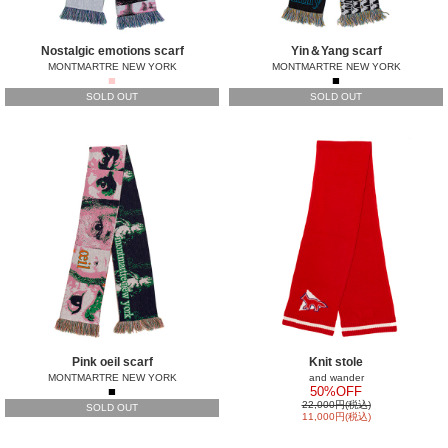
Nostalgic emotions scarf
Yin＆Yang scarf
MONTMARTRE NEW YORK
MONTMARTRE NEW YORK
■
■
SOLD OUT
SOLD OUT
Pink oeil scarf
Knit stole
MONTMARTRE NEW YORK
and wander
■
50%OFF
22,000円(税込)
SOLD OUT
11,000円(税込)